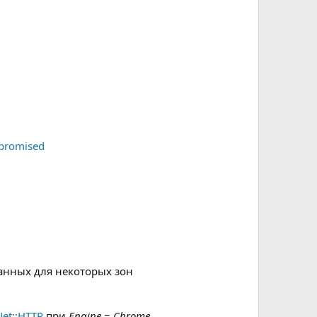
mpromised
данных для некоторых зон
Net::HTTP
при
Engine
=
Chrome