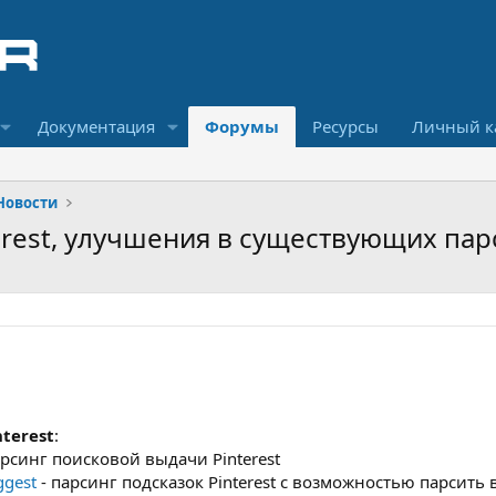
Документация
Форумы
Ресурсы
Личный к
Новости
terest, улучшения в существующих па
nterest
:
арсинг поисковой выдачи Pinterest
ggest
- парсинг подсказок Pinterest с возможностью парсить 