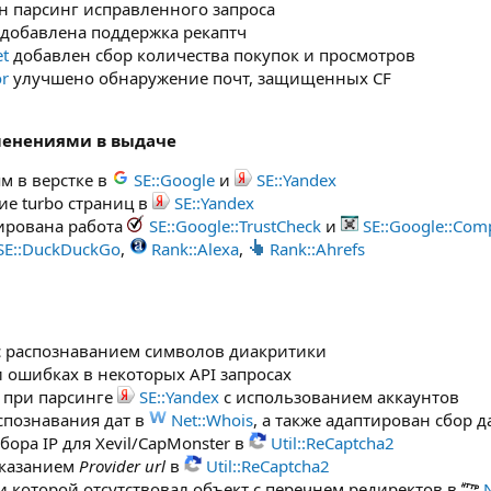
 парсинг исправленного запроса
добавлена поддержка рекаптч
et
добавлен сбор количества покупок и просмотров
or
улучшено обнаружение почт, защищенных CF
менениями в выдаче
м в верстке в
SE::Google
и
SE::Yandex
е turbo страниц в
SE::Yandex
ирована работа
SE::Google::TrustCheck
и
SE::Google::Co
SE::DuckDuckGo
,
Rank::Alexa
,
Rank::Ahrefs
с распознаванием символов диакритики
 ошибках в некоторых API запросах
 при парсинге
SE::Yandex
с использованием аккаунтов
спознавания дат в
Net::Whois
, а также адаптирован сбор 
ора IP для Xevil/CapMonster в
Util::ReCaptcha2
указанием
Provider url
в
Util::ReCaptcha2
 которой отсутствовал объект с перечнем редиректов в