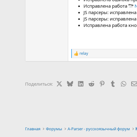
Исправлена работа
N
JS парсеры: исправлен
JS парсеры: исправлен
Исправлена работа кн
relay
Р
е
а
к
ц
и
X
Bluesky
LinkedIn
Reddit
Pinterest
Tumblr
Wha
Поделиться:
и
:
Главная
Форумы
A-Parser - русскоязычный форум