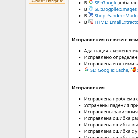
A-Parser Enterprise
В
SE::Google
добавлен
В
SE::Dogpile::Images
В
Shop::Yandex::Mark
В
HTML::EmailExtract
Исправления в связи с из
Адаптация к изменения
Исправлено определени
Исправлена и оптимиз
SE::Google::Cache
,
Исправления
Исправлена проблема 
Устранены падения при
Исправлены зависания
Исправлена ошибка ра
Исправлена ошибка выб
Исправлена ошибка с 
Исправлена ошибка при