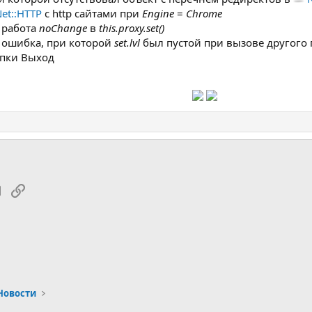
et::HTTP
с http сайтами при
Engine
=
Chrome
а работа
noChange
в
this.proxy.set()
а ошибка, при которой
set.lvl
был пустой при вызове другого п
опки Выход
tsApp
Электронная почта
Ссылка
Новости