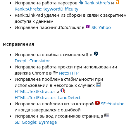
Исправлена работа парсеров
Rank::Ahrefs
и
Rank::Ahrefs::KeywordDifficulty
Rank::LinkPad удален из сборки в связи с закрытием
доступа к данным
Исправлен парсинг
$totalcount
в
SE::Yahoo
Исправления
Исправлена ошибка с символом $ в
DeepL::Translator
Исправлена работа прокси при использовании
движка Chrome в
Net::HTTP
Исправлена проблема стабильности при
использовании в некоторых случаях
HTML::TextExtractor
и
HTML::TextExtractor::LangDetect
Исправлена проблема из-за которой
SE::Youtube
иногда завершался с ошибкой
Исправлен вывод исходников страниц в
SE::Google::ByImage