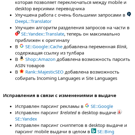
которая позволяет переключаться между mobile и
desktop версиями переводчика
Улучшена работа с очень большими запросами в
DeepL::Translator
Улучшен алгоритм разделения запросов на части в
SE::Yandex::Translate
, теперь он максимально
приближен к оригиналу
В
SE::Google::Cache
добавлена переменная
$link
,
содержащая ссылку из тулбара
В
Shop::Amazon
добавлена возможность парсить
ASIN товаров
В
Rank::MajesticSEO
добавлена возможность
собирать Incoming Languages и Site Languages
Исправления в связи с изменениями в выдаче
Исправлен парсинг рекламы в
SE::Google
Исправлен парсинг
$related
в desktop выдаче
SE::Yandex
Исправлен парсинг сниппетов в desktop выдаче и
парсинг mobile выдачи в целом в
SE::Bing