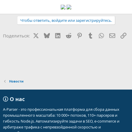
Чтобы ответить, войдите или зарегистрируйтесь.
X
Bluesky
LinkedIn
Reddit
Pinterest
Tumblr
WhatsApp
Электр
Сс
Поделиться:
Новости
О нас
A-Parser - это профессиональная платформа для сбора данных
промышленного масштаба: 10 000+ потоков, 110+ парсеров и
гибкость Node.js. Автоматизируйте задачи в SEO, e-commerce и
арбитраже трафика с непревзойденной скоростью и