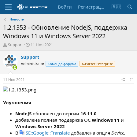
Войти
Регистрация
🇷🇺
Новости
1.2.1353 - Обновление NodeJS, поддержка
Windows 11 и Windows Server 2022
А
Д
Support
11 Ноя 2021
в
а
т
т
Support
о
а
Administrator
Команда форума
A-Parser Enterprise
р
н
т
а
е
ч
11 Ноя 2021
#1
м
а
ы
л
а
Улучшения
NodeJS
обновлен до версии
16.11.0
Добавлена полная поддержка ОС
Windows 11
и
Windows Server 2022
В
SE::Google::Translate
добавлена опция
Device
,