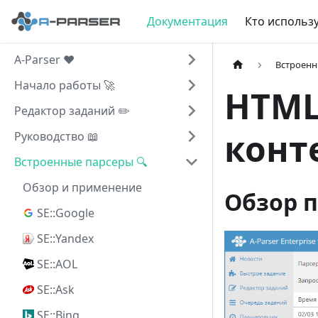
Документация
Кто использу
A-Parser ❤️
Встроенн
Начало работы 🚀
HTML:
Редактор заданий ✏️
конте
Руководство 📖
Встроенные парсеры 🔍
Обзор и применение
Обзор п
SE::Google
SE::Yandex
SE::AOL
SE::Ask
SE::Bing