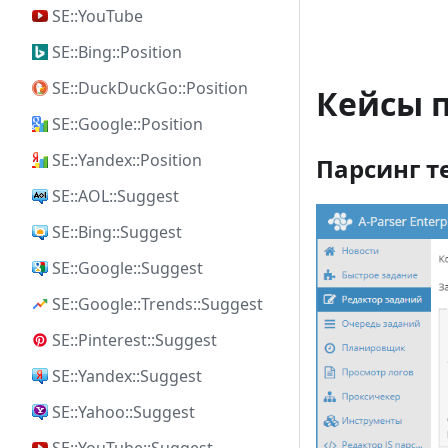
SE::YouTube
SE::Bing::Position
SE::DuckDuckGo::Position
Кейсы 
SE::Google::Position
SE::Yandex::Position
Парсинг т
SE::AOL::Suggest
SE::Bing::Suggest
SE::Google::Suggest
SE::Google::Trends::Suggest
SE::Pinterest::Suggest
SE::Yandex::Suggest
SE::Yahoo::Suggest