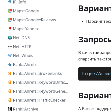
IP::Info
Вариан
Maps::Google
Maps::Google::Reviews
Парсинг тек
Maps::Yandex
Запрос
Net::DNS
Net::HTTP
В качестве запр
Net::Whois
спарсить тексто
Rank::Ahrefs
Rank::Ahrefs::BrokenLinks
https://a-pa
Rank::Ahrefs::KeywordDifficulty
Rank::Ahrefs::KeywordGenerator
Вариан
Rank::Ahrefs::TrafficChecker
A-Parser подде
Rank::Archive