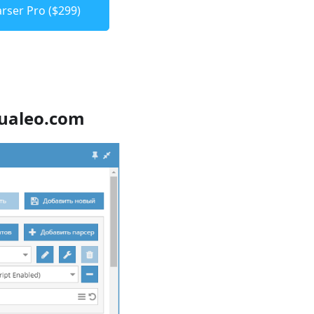
rser Pro ($299)
ualeo.com