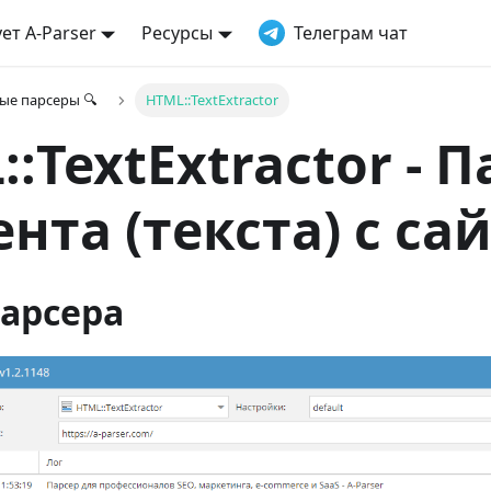
ет A-Parser
Ресурсы
Телеграм чат
ые парсеры 🔍
HTML::TextExtractor
:TextExtractor - 
нта (текста) с са
арсера