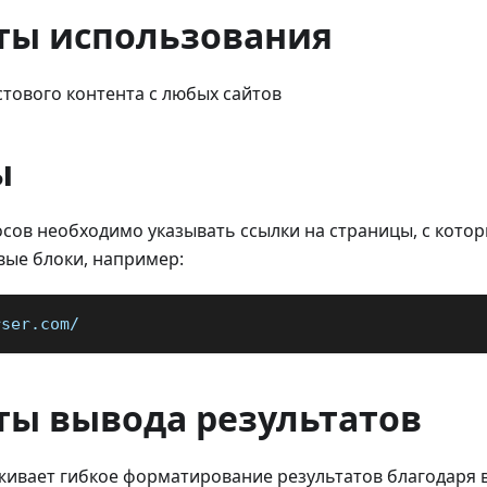
ты использования
стового контента с любых сайтов
ы
осов необходимо указывать ссылки на страницы, с кото
вые блоки, например:
rser.com/
ты вывода результатов
рживает гибкое форматирование результатов благодаря