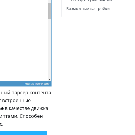
Возможные настройки
нный парсер контента
т встроенные
me
в качестве движка
риптами. Способен
с.