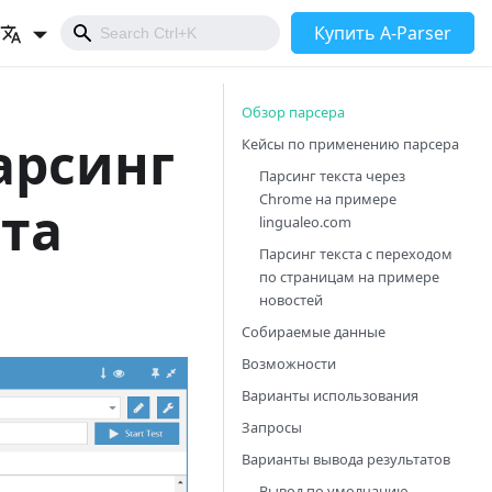
Купить A-Parser
Обзор парсера
Парсинг
Кейсы по применению парсера
Парсинг текста через
Chrome на примере
йта
lingualeo.com
Парсинг текста с переходом
по страницам на примере
новостей
Собираемые данные
Возможности
Варианты использования
Запросы
Варианты вывода результатов
Вывод по умолчанию