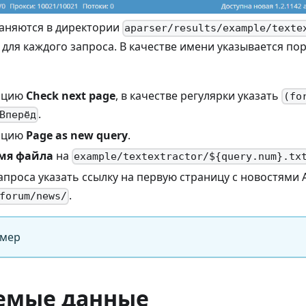
раняются в директории
aparser/results/example/texte
для каждого запроса. В качестве имени указывается п
пцию
Check next page
, в качестве регулярки указать
(fo
.
Вперёд
пцию
Page as new query
.
мя файла
на
example/textextractor/${query.num}.tx
апроса указать ссылку на первую страницу с новостями 
.
forum/news/
имер
емые данные