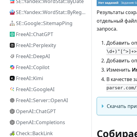
SE::Yandex::WordStat::ByDate
SE::Yandex::WordStat::ByRegion
Результаты сох
отдельный файл 
SE::Google::SitemapPing
запроса.
FreeAI::ChatGPT
Добавить о
FreeAI::Perplexity
\d+)"[^>]+>
FreeAI::DeepAI
Добавить о
FreeAI::Copilot
Изменить
И
FreeAI::Kimi
В качестве з
parser.com/
FreeAI::GoogleAI
FreeAI::Server::OpenAI
Скачать пр
OpenAI::ChatGPT
OpenAI::Completions
Собира
Check::BackLink