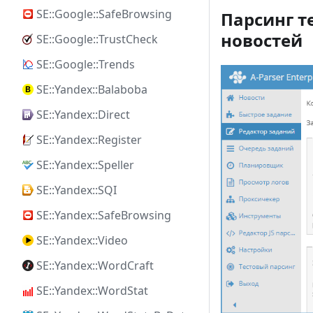
SE::Google::SafeBrowsing
Парсинг т
новостей
SE::Google::TrustCheck
SE::Google::Trends
SE::Yandex::Balaboba
SE::Yandex::Direct
SE::Yandex::Register
SE::Yandex::Speller
SE::Yandex::SQI
SE::Yandex::SafeBrowsing
SE::Yandex::Video
SE::Yandex::WordCraft
SE::Yandex::WordStat