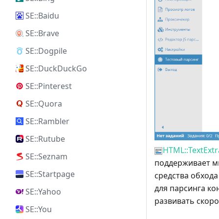
SE::Baidu
SE::Brave
SE::Dogpile
SE::DuckDuckGo
SE::Pinterest
SE::Quora
SE::Rambler
SE::Rutube
HTML::TextExtr
SE::Seznam
поддерживает м
SE::Startpage
средства обход
для парсинга ко
SE::Yahoo
развивать скор
SE::You