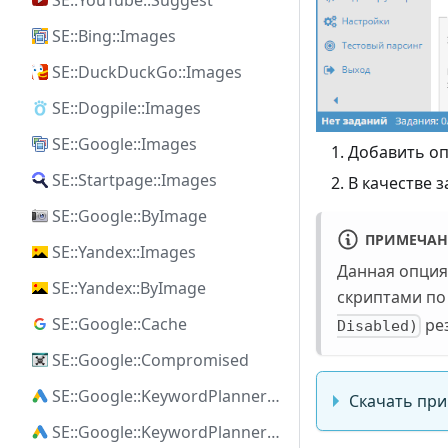
SE::YouTube::Suggest
SE::Bing::Images
SE::DuckDuckGo::Images
SE::Dogpile::Images
SE::Google::Images
Добавить о
SE::Startpage::Images
В качестве з
SE::Google::ByImage
ПРИМЕЧАН
SE::Yandex::Images
Данная опция 
SE::Yandex::ByImage
скриптами по
SE::Google::Cache
рез
Disabled)
SE::Google::Compromised
SE::Google::KeywordPlanner::Ideas
Скачать пр
SE::Google::KeywordPlanner::SearchVolume