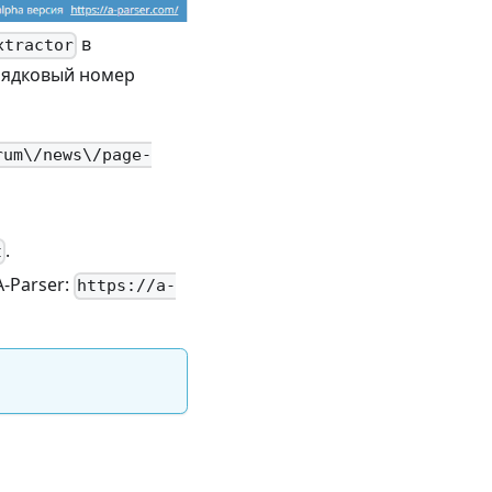
в
xtractor
орядковый номер
rum\/news\/page-
.
t
A-Parser:
https://a-