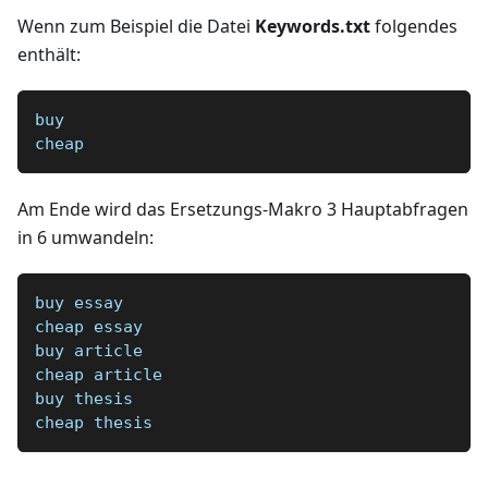
Wenn zum Beispiel die Datei
Keywords.txt
folgendes
enthält:
buy
cheap
Am Ende wird das Ersetzungs-Makro 3 Hauptabfragen
in 6 umwandeln:
buy essay
cheap essay
buy article
cheap article
buy thesis
cheap thesis