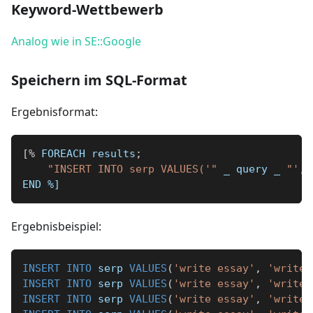
Keyword-Wettbewerb
Analog wie in SE::Google
Speichern im SQL-Format
Ergebnisformat:
[
%
 FOREACH results
;
"INSERT INTO serp VALUES('"
_
 query 
_
"', 
END 
%]
Ergebnisbeispiel:
INSERT
INTO
 serp 
VALUES
(
'write essay'
,
'write 
INSERT
INTO
 serp 
VALUES
(
'write essay'
,
'write 
INSERT
INTO
 serp 
VALUES
(
'write essay'
,
'write 