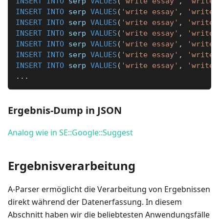
INSERT
INTO
 serp 
VALUES
(
'write essay'
,
'write 
INSERT
INTO
 serp 
VALUES
(
'write essay'
,
'write 
INSERT
INTO
 serp 
VALUES
(
'write essay'
,
'write 
INSERT
INTO
 serp 
VALUES
(
'write essay'
,
'write 
INSERT
INTO
 serp 
VALUES
(
'write essay'
,
'write 
INSERT
INTO
 serp 
VALUES
(
'write essay'
,
'write 
INSERT
INTO
 serp 
VALUES
(
'write essay'
,
'write 
.
.
.
Ergebnis-Dump in JSON
Analog wie in SE::Google::Suggest
Ergebnisverarbeitung
A-Parser ermöglicht die Verarbeitung von Ergebnissen
direkt während der Datenerfassung. In diesem
Abschnitt haben wir die beliebtesten Anwendungsfälle