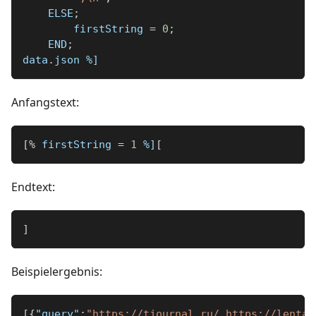
    ELSE
;
        firstString 
=
0
;
    END
;
data
.
json 
%]
Anfangstext:
[
%
 firstString 
=
1
%]
[
Endtext:
]
Beispielergebnis:
[
{
"query"
:
"https://tjournal.ru/ https://lenta.