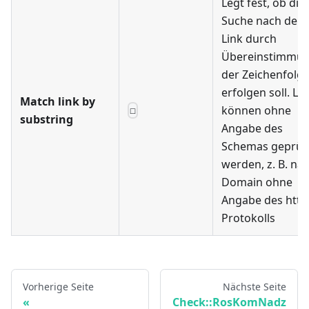
Legt fest, ob die
Suche nach dem
Link durch
Übereinstimmu
der Zeichenfolg
erfolgen soll. Li
Match link by
können ohne
☐
substring
Angabe des
Schemas geprüf
werden, z. B. na
Domain ohne
Angabe des http
Protokolls
Vorherige Seite
Nächste Seite
Check::RosKomNadz