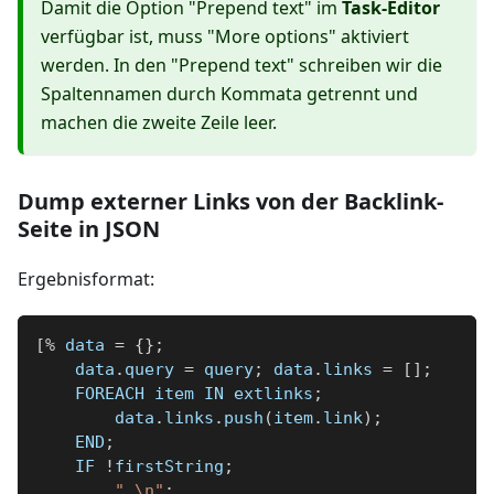
Damit die Option "Prepend text" im
Task-Editor
verfügbar ist, muss "More options" aktiviert
werden. In den "Prepend text" schreiben wir die
Spaltennamen durch Kommata getrennt und
machen die zweite Zeile leer.
Dump externer Links von der Backlink-
Seite in JSON
Ergebnisformat:
[
%
 data 
=
{
}
;
    data
.
query 
=
 query
;
 data
.
links 
=
[
]
;
    FOREACH item IN extlinks
;
        data
.
links
.
push
(
item
.
link
)
;
    END
;
    IF 
!
firstString
;
",\n"
;