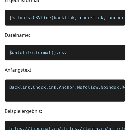
Ergebnisformat:
[
%
 tools
.
CSVline
(
backlink
,
 checklink
,
 anchor
,
 
Dateiname:
$datefile.format().csv
Anfangstext:
Backlink,Checklink,Anchor,Nofollow,Noindex,Red
Beispielergebnis:
https://tjournal.ru/,https://lenta.ru/articles