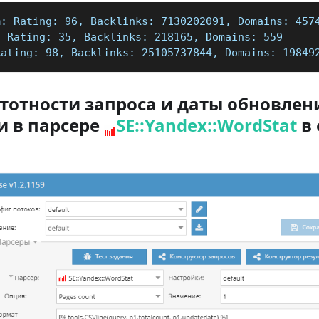
m: Rating: 96, Backlinks: 7130202091, Domains: 457
: Rating: 35, Backlinks: 218165, Domains: 559
Rating: 98, Backlinks: 25105737844, Domains: 19849
тотности запроса и даты обновлен
и в парсере
SE::Yandex::WordStat
в 