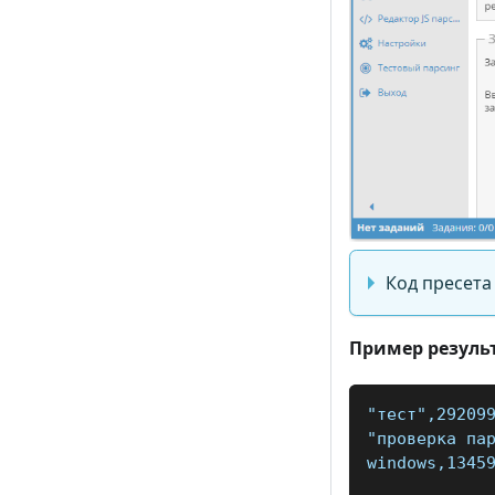
Код пресета
Пример резуль
"тест",29209
"проверка па
windows,1345