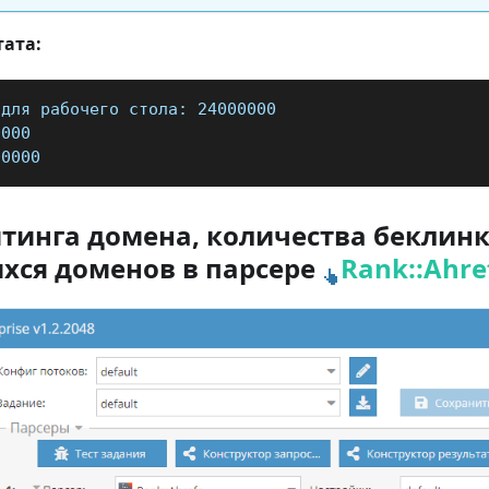
тата:
 для рабочего стола: 24000000
0000
00000
тинга домена, количества беклинк
хся доменов в парсере
Rank::Ahre