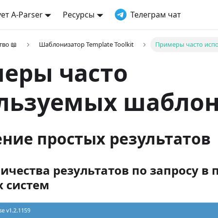
ет A-Parser
Ресурсы
Телеграм чат
тво 📖
Шаблонизатор Template Toolkit
Примеры часто исп
еры часто
льзуемых шабло
ние простых результатов
ичества результатов по запросу в 
 систем