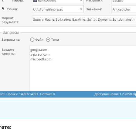
тата: