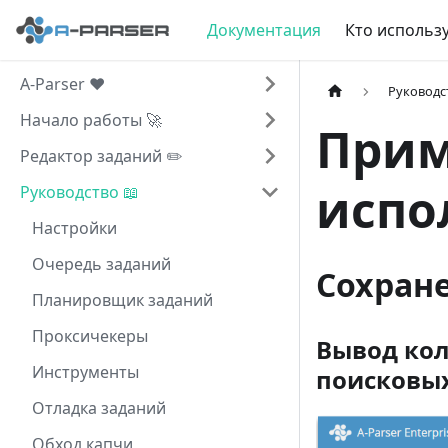
Документация
Кто использу
A-Parser ❤️
Руководс
Начало работы 🚀
Прим
Редактор заданий ✏️
испо
Руководство 📖
Настройки
Очередь заданий
Сохране
Планировщик заданий
Проксичекеры
Вывод кол
Инструменты
поисковых
Отладка заданий
Обход капчи