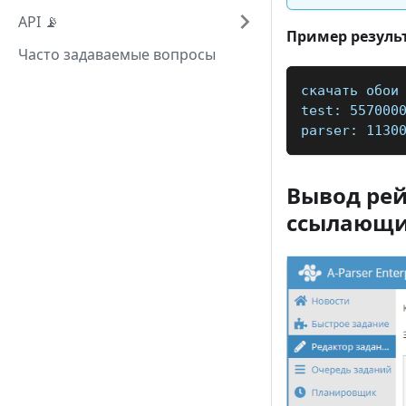
API 📡
Пример резуль
Часто задаваемые вопросы
скачать обои
test: 557000
parser: 1130
Вывод рей
ссылающи