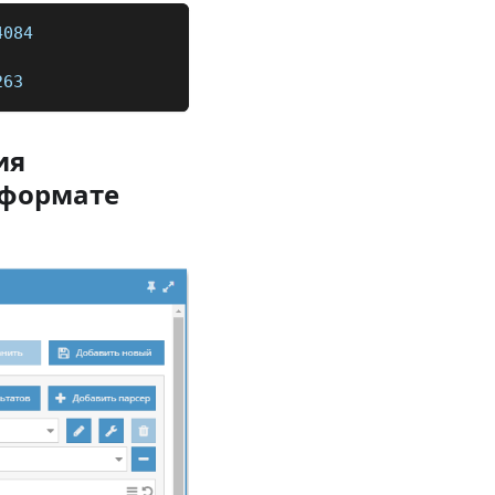
4084
263
ия
формате