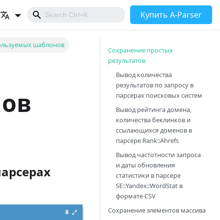
Купить A-Parser
ользуемых шаблонов
Сохранение простых
результатов
Вывод количества
результатов по запросу в
нов
парсерах поисковых систем
Вывод рейтинга домена,
количества беклинков и
ссылающихся доменов в
парсере
Rank::Ahrefs
Вывод частотности запроса
и даты обновления
парсерах
статистики в парсере
SE::Yandex::WordStat
в
формате CSV
Сохранение элементов массива