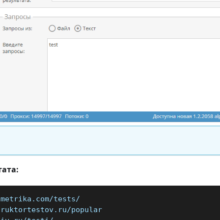
тата:
ometrika.com/tests/
truktortestov.ru/popular