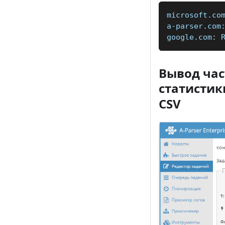
microsoft.co
a-parser.com
google.com: 
Вывод час
статистик
CSV