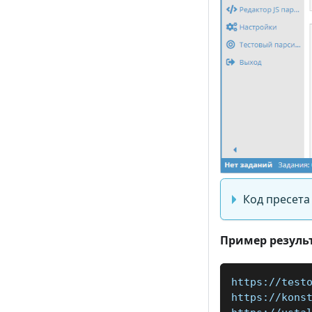
Код пресета
Пример резуль
https://test
https://kons