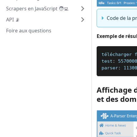
Scrapers en JavaScript 🧑‍💻
Code de la p
API 📡
Foire aux questions
Exemple de résul
télécharger 
test: 557000
parser: 1130
Affichage 
et des dom