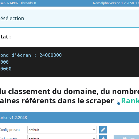
résélection
tat :
fond d'écran : 24000000
0000
00000
du classement du domaine, du nombre
aines référents dans le scraper
Rank