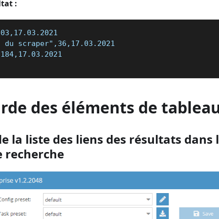
tat :
903,17.03.2021
n du scraper",36,17.03.2021
9184,17.03.2021
rde des éléments de tablea
e la liste des liens des résultats dans 
 recherche