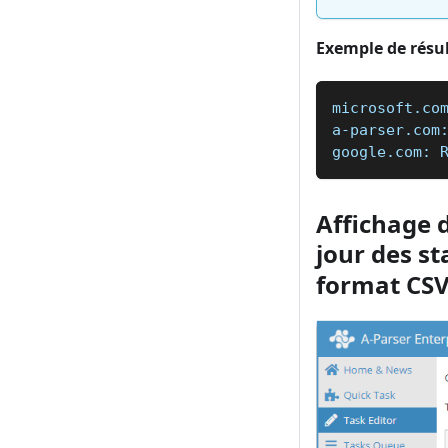
Exemple de résul
microsoft.co
a-parser.com
google.com: 
Affichage d
jour des st
format CS