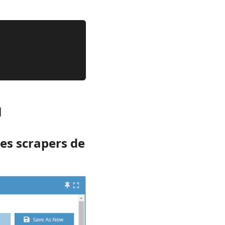
u
les scrapers de