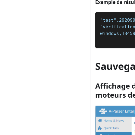
Exemple de résul
"test",29209
"vérificatio
windows,1345
Sauvega
Affichage d
moteurs de