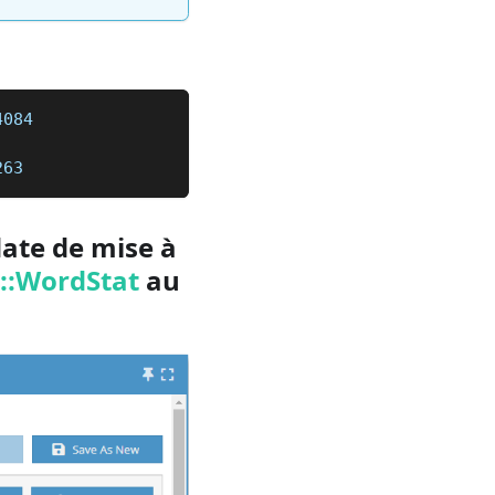
4084
263
date de mise à
::WordStat
au