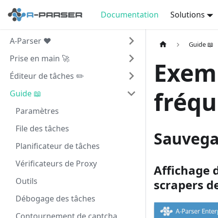
Documentation
Solutions
A-Parser ❤️
Guide 📖
Prise en main 🚀
Exemp
Éditeur de tâches ✏️
fréqu
Guide 📖
Paramètres
File des tâches
Sauvega
Planificateur de tâches
Vérificateurs de Proxy
Affichage 
Outils
scrapers d
Débogage des tâches
Contournement de captcha