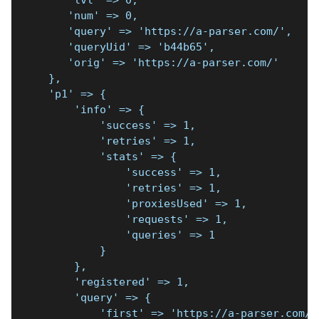
       'lvl' => 0,
       'num' => 0,
       'query' => 'https://a-parser.com/',
       'queryUid' => 'b44b65',
       'orig' => 'https://a-parser.com/'
    },
    'p1' => {
        'info' => {
            'success' => 1,
            'retries' => 1,
            'stats' => {
                'success' => 1,
                'retries' => 1,
                'proxiesUsed' => 1,
                'requests' => 1,
                'queries' => 1
            }
        },
        'registered' => 1,
        'query' => {
            'first' => 'https://a-parser.com/'