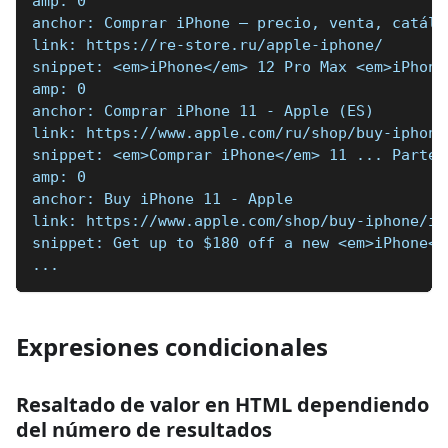
amp: 0
anchor: Comprar iPhone — precio, venta, catálo
link: https://re-store.ru/apple-iphone/
snippet: <em>iPhone</em> 12 Pro Max <em>iPhone
amp: 0
anchor: Comprar iPhone 11 - Apple (ES)
link: https://www.apple.com/ru/shop/buy-iphone
snippet: <em>Comprar iPhone</em> 11 ... Parte 
amp: 0
anchor: Buy iPhone 11 - Apple
link: https://www.apple.com/shop/buy-iphone/ip
snippet: Get up to $180 off a new <em>iPhone</
...
Expresiones condicionales
Resaltado de valor en HTML dependiendo
del número de resultados