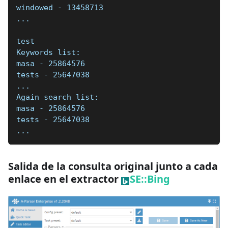
windowed - 13458713
...
test
Keywords list:
masa - 25864576
tests - 25647038
...
Again search list:
masa - 25864576
tests - 25647038
...
Salida de la consulta original junto a cada
enlace en el extractor
SE::Bing