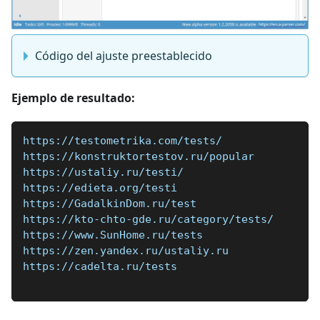
Código del ajuste preestablecido
Ejemplo de resultado:
https://testometrika.com/tests/
https://konstruktortestov.ru/popular
https://ustaliy.ru/testi/
https://edieta.org/testi
https://GadalkinDom.ru/test
https://kto-chto-gde.ru/category/tests/
https://www.SunHome.ru/tests
https://zen.yandex.ru/ustaliy.ru
https://cadelta.ru/tests