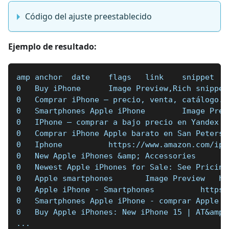
Código del ajuste preestablecido
Ejemplo de resultado:
amp anchor  date    flags   link    snippet
0   Buy iPhone      Image Preview,Rich snippet
0   Comprar iPhone — precio, venta, catálogo. 
0   Smartphones Apple iPhone        Image Prev
0   IPhone — comprar a bajo precio en Yandex M
0   Comprar iPhone Apple barato en San Petersb
0   Iphone          https://www.amazon.com/iph
0   New Apple iPhones &amp; Accessories       
0   Newest Apple iPhones for Sale: See Pricing
0   Apple smartphones       Image Preview   ht
0   Apple iPhone - Smartphones          https:
0   Smartphones Apple iPhone - comprar Apple i
0   Buy Apple iPhones: New iPhone 15 | AT&amp;
...