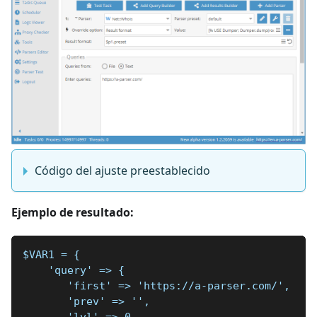
Código del ajuste preestablecido
Ejemplo de resultado:
$VAR1 = {
    'query' => {
       'first' => 'https://a-parser.com/',
       'prev' => '',