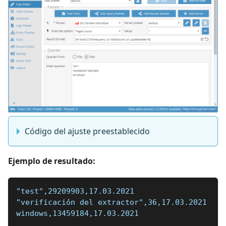
Código del ajuste preestablecido
Ejemplo de resultado:
"test",29209903,17.03.2021
"verificación del extractor",36,17.03.2021
windows,13459184,17.03.2021