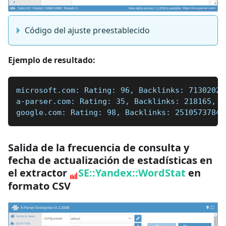
Código del ajuste preestablecido
Ejemplo de resultado:
microsoft.com: Rating: 96, Backlinks: 71302020
a-parser.com: Rating: 35, Backlinks: 218165, D
google.com: Rating: 98, Backlinks: 25105737844
Salida de la frecuencia de consulta y
fecha de actualización de estadísticas en
el extractor
SE::Yandex::WordStat
en
formato CSV