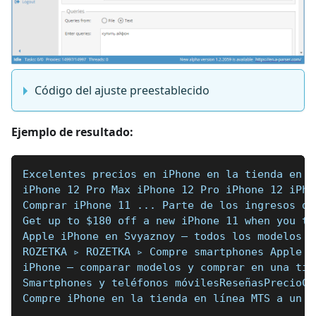
Código del ajuste preestablecido
Ejemplo de resultado:
Excelentes precios en iPhone en la tienda en l
iPhone 12 Pro Max iPhone 12 Pro iPhone 12 iPho
Comprar iPhone 11 ... Parte de los ingresos de
Get up to $180 off a new iPhone 11 when you tr
Apple iPhone en Svyaznoy — todos los modelos y 
ROZETKA ▹ ROZETKA ▹ Compre smartphones Apple a
iPhone — comparar modelos y comprar en una tie
Smartphones y teléfonos móvilesReseñasPrecioCo
Compre iPhone en la tienda en línea MTS a un p
...