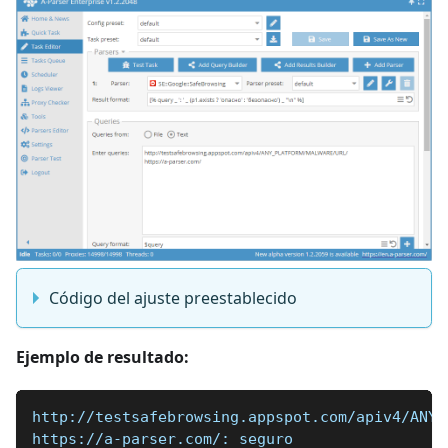
Código del ajuste preestablecido
Ejemplo de resultado:
http://testsafebrowsing.appspot.com/apiv4/ANY_
https://a-parser.com/: seguro