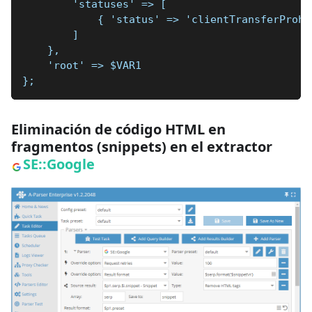
        'statuses' => [
            { 'status' => 'clientTransferProhi
        ]
    },
    'root' => $VAR1
};
Eliminación de código HTML en
fragmentos (snippets) en el extractor
SE::Google