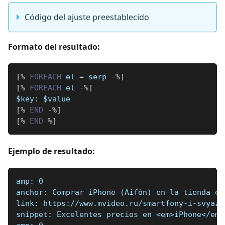
Código del ajuste preestablecido
Formato del resultado:
[
%
FOREACH
 el 
=
 serp 
-
%
]
[
%
FOREACH
 el 
-
%
]
$key
:
 $value
[
%
END
-
%
]
[
%
END
%
]
Ejemplo de resultado:
amp: 0
anchor: Comprar iPhone (Aifón) en la tienda en
link: https://www.mvideo.ru/smartfony-i-svyaz-
snippet: Excelentes precios en <em>iPhone</em>