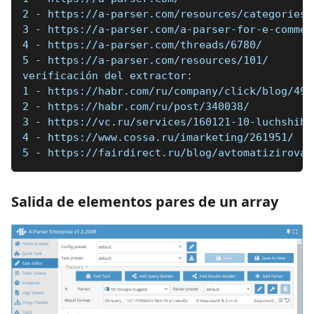
2 - https://a-parser.com/resources/categories/
3 - https://a-parser.com/a-parser-for-e-commer
4 - https://a-parser.com/threads/6780/
5 - https://a-parser.com/resources/101/
verificación del extractor:
1 - https://habr.com/ru/company/click/blog/494
2 - https://habr.com/ru/post/340038/
3 - https://vc.ru/services/160121-10-luchshih-
4 - https://www.cossa.ru/imarketing/261951/
5 - https://fairdirect.ru/blog/avtomatizirovan
Salida de elementos pares de un array