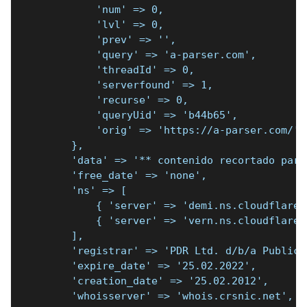
            'num' => 0,
            'lvl' => 0,
            'prev' => '',
            'query' => 'a-parser.com',
            'threadId' => 0,
            'serverfound' => 1,
            'recurse' => 0,
            'queryUid' => 'b44b65',
            'orig' => 'https://a-parser.com/'
        },
        'data' => '** contenido recortado para
        'free_date' => 'none',
        'ns' => [
            { 'server' => 'demi.ns.cloudflare.
            { 'server' => 'vern.ns.cloudflare.
        ],
        'registrar' => 'PDR Ltd. d/b/a PublicD
        'expire_date' => '25.02.2022',
        'creation_date' => '25.02.2012',
        'whoisserver' => 'whois.crsnic.net',