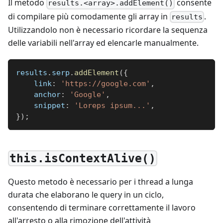
Il metodo
consente
results.<array>.addElement()
di compilare più comodamente gli array in
.
results
Utilizzandolo non è necessario ricordare la sequenza
delle variabili nell'array ed elencarle manualmente.
results
.
serp
.
addElement
(
{
link
:
'https://google.com'
,
anchor
:
'Google'
,
snippet
:
'Loreps ipsum...'
,
}
)
;
this.isContextAlive()
Questo metodo è necessario per i thread a lunga
durata che elaborano le query in un ciclo,
consentendo di terminare correttamente il lavoro
all'arresto o alla rimozione dell'attività