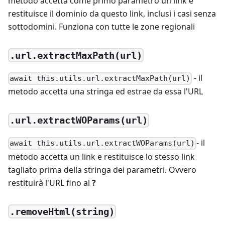
metodo accetta come primo parametro un link e
restituisce il dominio da questo link, inclusi i casi senza
sottodomini. Funziona con tutte le zone regionali
.url.extractMaxPath(url)
- il
await this.utils.url.extractMaxPath(url)
metodo accetta una stringa ed estrae da essa l'URL
.url.extractWOParams(url)
- il
await this.utils.url.extractWOParams(url)
metodo accetta un link e restituisce lo stesso link
tagliato prima della stringa dei parametri. Ovvero
restituirà l'URL fino al
?
.removeHtml(string)