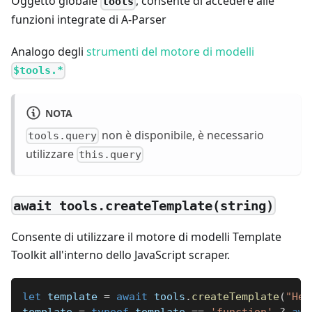
Oggetto globale
, consente di accedere alle
tools
funzioni integrate di A-Parser
Analogo degli
strumenti del motore di modelli
$tools.*
NOTA
non è disponibile, è necessario
tools.query
utilizzare
this.query
await tools.createTemplate(string)
Consente di utilizzare il motore di modelli Template
Toolkit all'interno dello JavaScript scraper.
let
 template 
=
await
 tools
.
createTemplate
(
"Hel