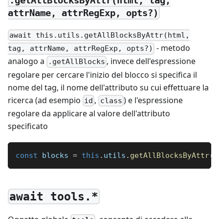
attrName, attrRegExp, opts?)
await this.utils.getAllBlocksByAttr(html,
- metodo
tag, attrName, attrRegExp, opts?)
analogo a
, invece dell'espressione
.getAllBlocks
regolare per cercare l'inizio del blocco si specifica il
nome del tag, il nome dell'attributo su cui effettuare la
ricerca (ad esempio
,
) e l'espressione
id
class
regolare da applicare al valore dell'attributo
specificato
const
 blocks 
=
this
.
utils
.
getAllBlocksByAttr
(
h
await tools.*