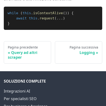
while
(
this
.
isContextAlive
(
)
)
{
await
this
.
request
(
...
)
}
Pagina precedente
Pagina successiva
Query ad altri
Logging
scraper
SOLUZIONI COMPLETE
Integrazioni AI
Per specialisti SEO