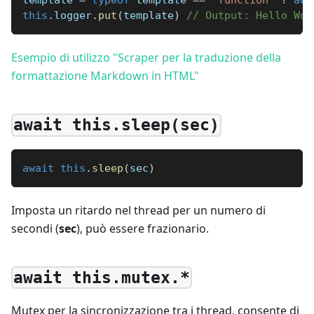
template 
=
typeof
 template 
==
'function'
?
awa
this
.
logger
.
put
(
template
)
// Output: Hello Wor
Esempio di utilizzo "Scraper per la traduzione della
formattazione Markdown in HTML"
await this.sleep(sec)
await
this
.
sleep
(
sec
)
Imposta un ritardo nel thread per un numero di
secondi (
sec
), può essere frazionario.
await this.mutex.*
Mutex per la sincronizzazione tra i thread, consente di