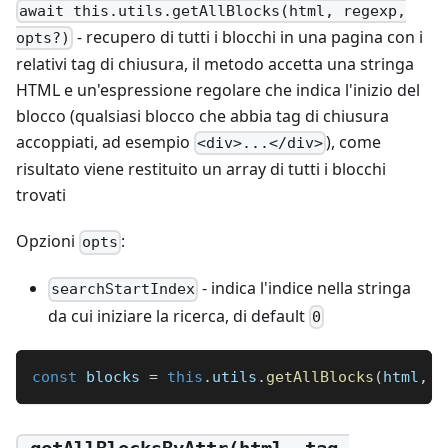
await this.utils.getAllBlocks(html, regexp,
- recupero di tutti i blocchi in una pagina con i
opts?)
relativi tag di chiusura, il metodo accetta una stringa
HTML e un'espressione regolare che indica l'inizio del
blocco (qualsiasi blocco che abbia tag di chiusura
accoppiati, ad esempio
), come
<div>...</div>
risultato viene restituito un array di tutti i blocchi
trovati
Opzioni
:
opts
- indica l'indice nella stringa
searchStartIndex
da cui iniziare la ricerca, di default
0
const
 blocks 
=
this
.
utils
.
getAllBlocks
(
html
,
/
.getAllBlocksByAttr(html, tag,