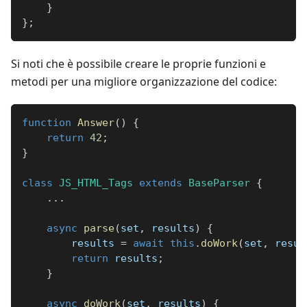
}
}
;
Si noti che è possibile creare le proprie funzioni e
metodi per una migliore organizzazione del codice:
function
Answer
(
)
{
return
42
;
}
class
JS_HTML_Tags
extends
BaseParser
{
...
async
parse
(
set
,
 results
)
{
        results 
=
await
this
.
doWork
(
set
,
 resul
return
 results
;
}
async
doWork
(
set
,
 results
)
{