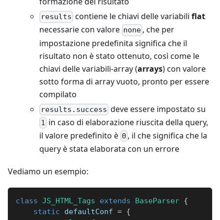
formazione del risultato
contiene le chiavi delle variabili
flat
results
necessarie con valore
, che per
none
impostazione predefinita significa che il
risultato non è stato ottenuto, così come le
chiavi delle variabili-array (
arrays
) con valore
sotto forma di array vuoto, pronto per essere
compilato
deve essere impostato su
results.success
in caso di elaborazione riuscita della query,
1
il valore predefinito è
, il che significa che la
0
query è stata elaborata con un errore
Vediamo un esempio:
class
JS_HTML_Tags
extends
BaseParser
{
static
 defaultConf 
=
{