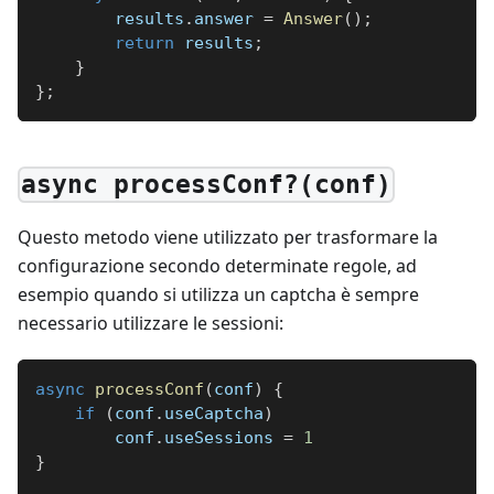
        results
.
answer 
=
Answer
(
)
;
return
 results
;
}
}
;
async processConf?(conf)
Questo metodo viene utilizzato per trasformare la
configurazione secondo determinate regole, ad
esempio quando si utilizza un captcha è sempre
necessario utilizzare le sessioni:
async
processConf
(
conf
)
{
if
(
conf
.
useCaptcha
)
        conf
.
useSessions 
=
1
}