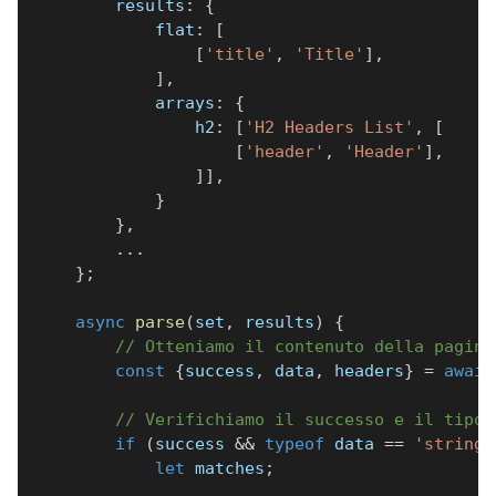
        results
:
{
            flat
:
[
[
'title'
,
'Title'
]
,
]
,
            arrays
:
{
                h2
:
[
'H2 Headers List'
,
[
[
'header'
,
'Header'
]
,
]
]
,
}
}
,
...
}
;
async
parse
(
set
,
 results
)
{
// Otteniamo il contenuto della pagina
const
{
success
,
 data
,
 headers
}
=
await
// Verifichiamo il successo e il tipo 
if
(
success 
&&
typeof
 data 
==
'string'
let
 matches
;