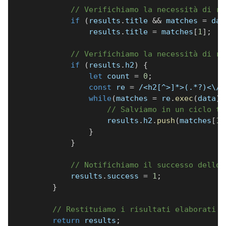
// Verifichiamo la necessità di ra
if
(
results
.
title 
&&
 matches 
=
 dat
                results
.
title 
=
 matches
[
1
]
;
// Verifichiamo la necessità di ra
if
(
results
.
h2
)
{
let
 count 
=
0
;
const
 re 
=
/
<h2[^>]*>(.*?)<\/h
while
(
matches 
=
 re
.
exec
(
data
)
)
// Salviamo in un ciclo tu
                    results
.
h2
.
push
(
matches
[
1
]
}
}
// Notifichiamo il successo dello 
            results
.
success 
=
1
;
}
// Restituiamo i risultati elaborati
return
 results
;