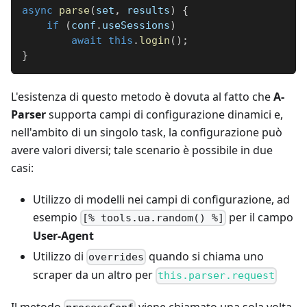
async
parse
(
set
,
 results
)
{
if
(
conf
.
useSessions
)
await
this
.
login
(
)
;
}
L'esistenza di questo metodo è dovuta al fatto che
A-
Parser
supporta campi di configurazione dinamici e,
nell'ambito di un singolo task, la configurazione può
avere valori diversi; tale scenario è possibile in due
casi:
Utilizzo di modelli nei campi di configurazione, ad
esempio
per il campo
[% tools.ua.random() %]
User-Agent
Utilizzo di
quando si chiama uno
overrides
scraper da un altro per
this.parser.request