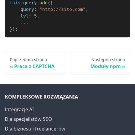
this
.
query
.
add
(
{
query
:
"http://site.com"
,
lvl
:
5
,
...
}
)
;
Poprzednia strona
Następna strona
Praca z CAPTCHA
Moduły npm
KOMPLEKSOWE ROZWIĄZANIA
Integracje AI
Dla specjalistów SEO
Dla biznesu i freelancerów