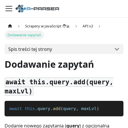
Scrapery w JavaScript 🧑‍💻
API v2
Dodawanie zapytań
Spis treści tej strony
Dodawanie zapytań
await this.query.add(query,
maxLvl)
await
this
.
query
.
add
(
query
,
 maxLvl
)
Dodanie nowego zapytania (
query
) z opcjonalną