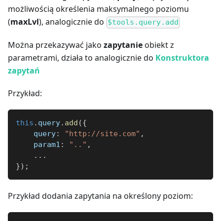
możliwością określenia maksymalnego poziomu
(
maxLvl
), analogicznie do
$tools.query.add
Można przekazywać jako
zapytanie
obiekt z
parametrami, działa to analogicznie do
Konstruktora
zapytań
Przykład:
this
.
query
.
add
(
{
query
:
"http://site.com"
,
param1
:
".."
,
...
}
)
;
Przykład dodania zapytania na określony poziom: