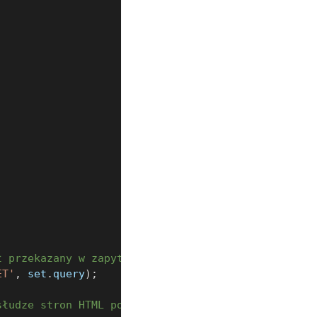
ł przekazany w zapytaniu
ET'
,
 set
.
query
)
;
słudze stron HTML powinniśmy otrzymać typ 'string'