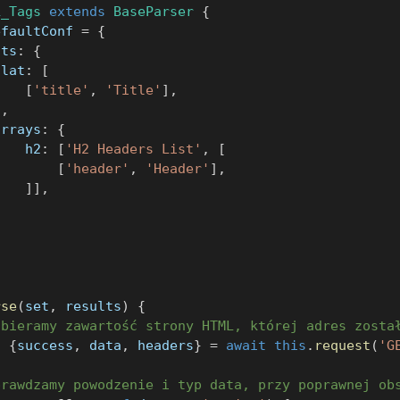
L_Tags
extends
BaseParser
{
efaultConf 
=
{
lts
:
{
flat
:
[
[
'title'
,
'Title'
]
,
]
,
arrays
:
{
    h2
:
[
'H2 Headers List'
,
[
[
'header'
,
'Header'
]
,
]
]
,
}
rse
(
set
,
 results
)
{
obieramy zawartość strony HTML, której adres zosta
t
{
success
,
 data
,
 headers
}
=
await
this
.
request
(
'G
prawdzamy powodzenie i typ data, przy poprawnej ob