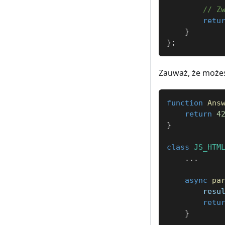
// Z
retu
}
}
;
Zauważ, że możesz
function
Ans
return
4
}
class
JS_HTM
...
async
pa
        resu
retu
}