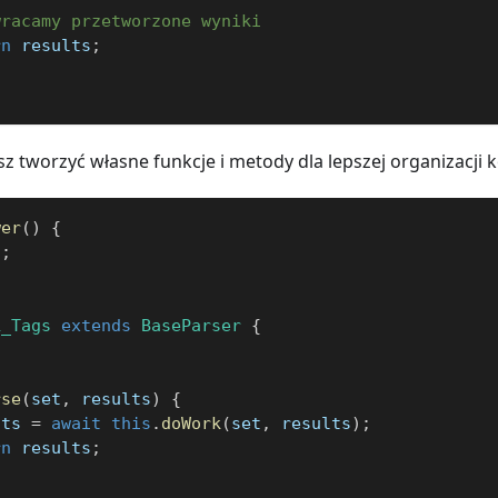
wracamy przetworzone wyniki
rn
 results
;
 tworzyć własne funkcje i metody dla lepszej organizacji 
wer
(
)
{
2
;
L_Tags
extends
BaseParser
{
rse
(
set
,
 results
)
{
lts 
=
await
this
.
doWork
(
set
,
 results
)
;
rn
 results
;