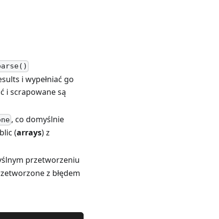
parse()
sults i wypełniać go
ść i scrapowane są
, co domyślnie
one
lic (
arrays
) z
ślnym przetworzeniu
 przetworzone z błędem