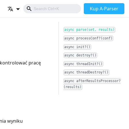
Kup A-Parser
async parse(set, results)
async processConf?(conf)
async init?()
async destroy?()
 kontrolować pracę
async threadInit?()
async threadDestroy?()
async afterResultsProcessor?
(results)
ania wyniku