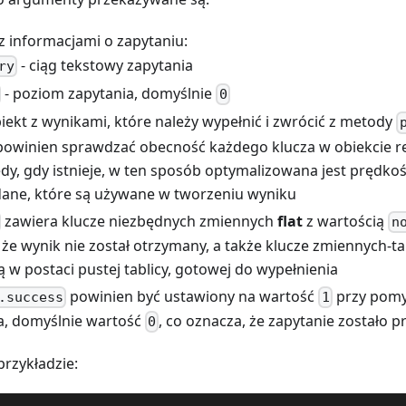
 z informacjami o zapytaniu:
- ciąg tekstowy zapytania
ry
- poziom zapytania, domyślnie
0
biekt z wynikami, które należy wypełnić i zwrócić z metody
powinien sprawdzać obecność każdego klucza w obiekcie re
edy, gdy istnieje, w ten sposób optymalizowana jest prędko
 dane, które są używane w tworzeniu wyniku
zawiera klucze niezbędnych zmiennych
flat
z wartością
n
że wynik nie został otrzymany, a także klucze zmiennych-tab
ą w postaci pustej tablicy, gotowej do wypełnienia
powinien być ustawiony na wartość
przy pomy
.success
1
a, domyślnie wartość
, co oznacza, że zapytanie zostało
0
rzykładzie: