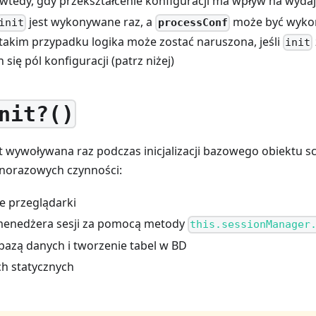
 wtedy, gdy przekształcenie konfiguracji ma wpływ na wyda
jest wykonywane raz, a
może być wyko
processConf
init
 takim przypadku logika może zostać naruszona, jeśli
init
 się pól konfiguracji (patrz niżej)
nit?()
t wywoływana raz podczas inicjalizacji bazowego obiektu sc
norazowych czynności:
 przeglądarki
a menedżera sesji za pomocą metody
this.sessionManager
 bazą danych i tworzenie tabel w BD
h statycznych