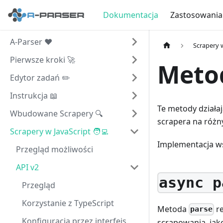
Dokumentacja
Zastosowania
A-Parser ❤️
Scrapery w
Pierwsze kroki 🚀
Meto
Edytor zadań ✏️
Instrukcja 📖
Te metody działa
Wbudowane Scrapery 🔍
scrapera na różny
Scrapery w JavaScript 🧑‍💻
Implementacja w
Przegląd możliwości
API v2
async p
Przegląd
Korzystanie z TypeScript
Metoda
re
parse
Konfiguracja przez interfejs
scrapowania, jak