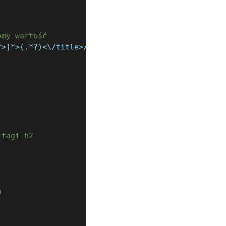
emy wartość
^>]*>(.*?)<\/title>
/
)
)
 tagi h2
a