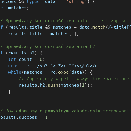
success 
&&
typeof
 data 
==
'string'
)
{
let
 matches
;
// Sprawdzamy konieczność zebrania title i zapisuj
if
(
results
.
title 
&&
 matches 
=
 data
.
match
(
/
<title[
    results
.
title 
=
 matches
[
1
]
;
// Sprawdzamy konieczność zebrania h2
if
(
results
.
h2
)
{
let
 count 
=
0
;
const
 re 
=
/
<h2[^>]*>(.*?)<\/h2>
/
g
;
while
(
matches 
=
 re
.
exec
(
data
)
)
{
// Zapisujemy w pętli wszystkie znalezione
        results
.
h2
.
push
(
matches
[
1
]
)
;
}
}
// Powiadamiamy o pomyślnym zakończeniu scrapowani
results
.
success 
=
1
;