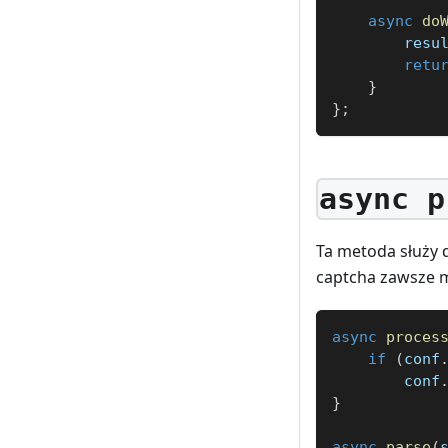
async
do
        resu
retu
}
}
;
async p
Ta metoda służy d
captcha zawsze m
async
proces
if
(
conf
        conf
}
async
parse
(