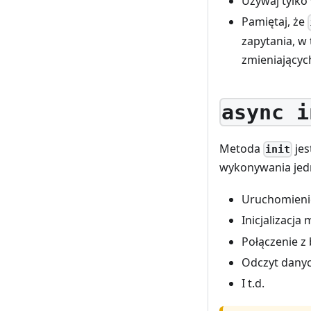
Używaj tylko
Pamiętaj, że
zapytania, w
zmieniających
async i
Metoda
jes
init
wykonywania jed
Uruchomienie
Inicjalizacj
Połączenie z
Odczyt danyc
I t.d.