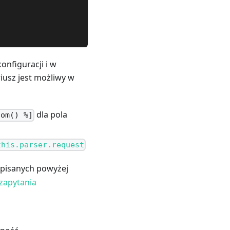
nfiguracji i w
iusz jest możliwy w
dla pola
dom() %]
this.parser.request
opisanych powyżej
zapytania