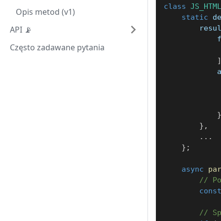
class
JS_HTM
Opis metod (v1)
static
 d
        resu
API 📡
            
Często zadawane pytania
            
            
}
,
...
}
;
async
pa
// P
cons
// S