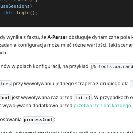
.
useSessions
)
t
this
.
login
(
)
;
ody wynika z faktu, że
A-Parser
obsługuje dynamiczne pola ko
adania konfiguracja może mieć różne wartości, taki scenar
ch:
onów w polach konfiguracji, na przykład
[% tools.ua.ran
przy wywoływaniu jednego scrapera z drugiego dla
rides
jest wywoływana raz przed
. W przypadkach 
Conf
init()
t wywoływana dodatkowo przed
przetworzeniem każdego 
tosowania
:
processConf