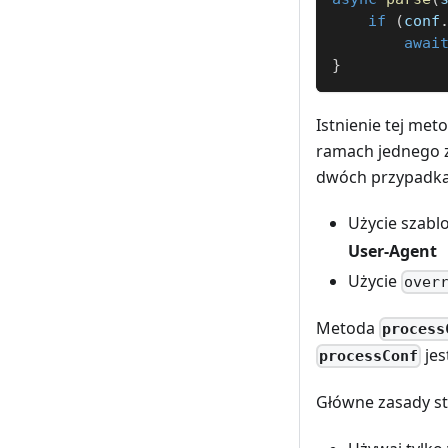
if
(
conf
awai
}
Istnienie tej met
ramach jednego z
dwóch przypadka
Użycie szabl
User-Agent
Użycie
over
Metoda
process
jes
processConf
Główne zasady s