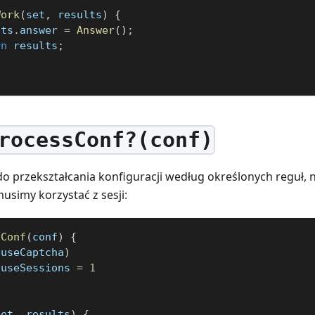
Work
(
set
,
 results
)
{
lts
.
answer 
=
Answer
(
)
;
rn
 results
;
rocessConf?(conf)
o przekształcania konfiguracji według określonych reguł, n
usimy korzystać z sesji:
sConf
(
conf
)
{
.
useCaptcha
)
.
useSessions 
=
1
set
,
 results
)
{