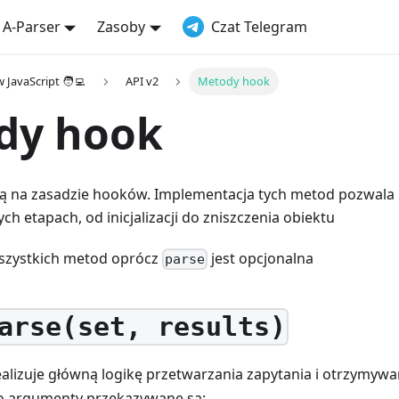
 A-Parser
Zasoby
Czat Telegram
 JavaScript 🧑‍💻
API v2
Metody hook
dy hook
ją na zasadzie hooków. Implementacja tych metod pozwala
ch etapach, od inicjalizacji do zniszczenia obiektu
szystkich metod oprócz
jest opcjonalna
parse
arse(set, results)
alizuje główną logikę przetwarzania zapytania i otrzymyw
o argumenty przekazywane są: