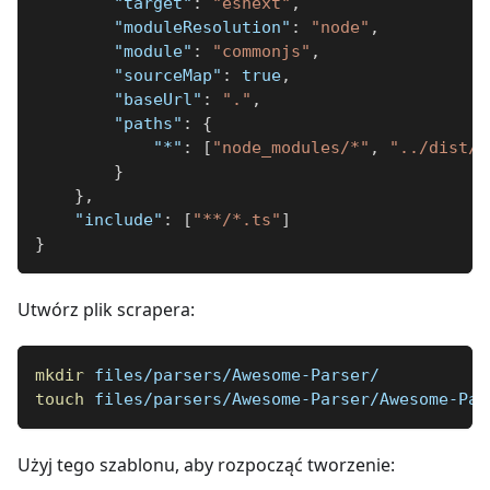
"target"
:
"esnext"
,
"moduleResolution"
:
"node"
,
"module"
:
"commonjs"
,
"sourceMap"
:
true
,
"baseUrl"
:
"."
,
"paths"
:
{
"*"
:
[
"node_modules/*"
,
"../dist/n
}
}
,
"include"
:
[
"**/*.ts"
]
}
Utwórz plik scrapera:
mkdir
 files/parsers/Awesome-Parser/
touch
 files/parsers/Awesome-Parser/Awesome-Par
Użyj tego szablonu, aby rozpocząć tworzenie: