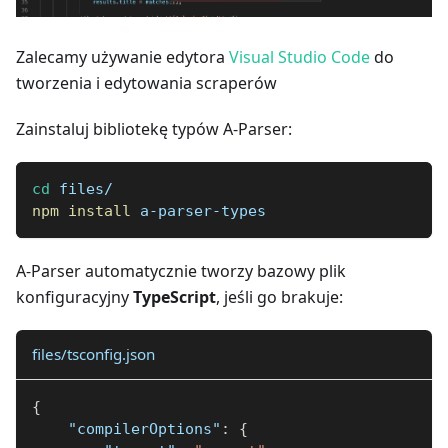
Zalecamy używanie edytora
Visual Studio Code
do
tworzenia i edytowania scraperów
Zainstaluj bibliotekę typów A-Parser:
cd
 files/
npm
install
 a-parser-types
A-Parser automatycznie tworzy bazowy plik
konfiguracyjny
TypeScript
, jeśli go brakuje:
files/tsconfig.json
{
"compilerOptions"
:
{