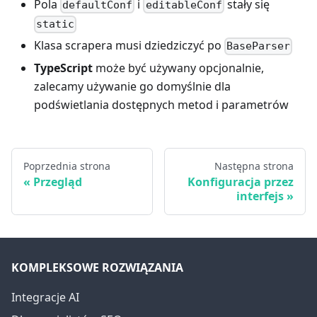
Pola
i
stały się
defaultConf
editableConf
static
Klasa scrapera musi dziedziczyć po
BaseParser
TypeScript
może być używany opcjonalnie,
zalecamy używanie go domyślnie dla
podświetlania dostępnych metod i parametrów
Poprzednia strona
Następna strona
Przegląd
Konfiguracja przez
interfejs
KOMPLEKSOWE ROZWIĄZANIA
Integracje AI