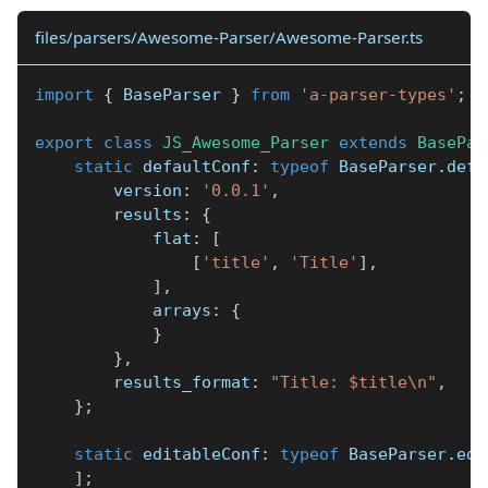
files/parsers/Awesome-Parser/Awesome-Parser.ts
import
{
 BaseParser 
}
from
'a-parser-types'
;
export
class
JS_Awesome_Parser
extends
BasePar
static
 defaultConf
:
typeof
 BaseParser
.
defa
        version
:
'0.0.1'
,
        results
:
{
            flat
:
[
[
'title'
,
'Title'
]
,
]
,
            arrays
:
{
}
}
,
        results_format
:
"Title: $title\n"
,
}
;
static
 editableConf
:
typeof
 BaseParser
.
edi
]
;