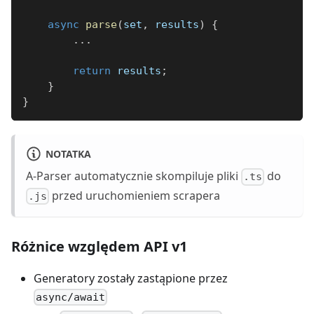
async
parse
(
set
,
 results
)
{
...
return
 results
;
}
}
NOTATKA
A-Parser automatycznie skompiluje pliki
do
.ts
przed uruchomieniem scrapera
.js
Różnice względem API v1
Generatory zostały zastąpione przez
async/await