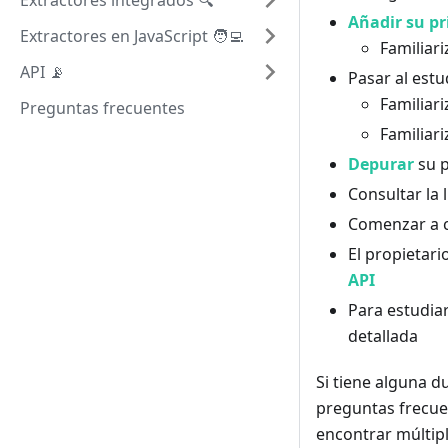
Extractores integrados 🔍
Añadir su p
Extractores en JavaScript 🧑‍💻
Familiar
API 📡
Pasar al estu
Familiari
Preguntas frecuentes
Familiari
Depurar
su p
Consultar la 
Comenzar a c
El propietari
API
Para estudiar
detallada
Si tiene alguna du
preguntas frecue
encontrar múltipl