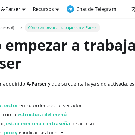
a A-Parser
Recursos
Chat de Telegram
pasos 🚀
Cómo empezar a trabajar con A-Parser
empezar a trabaja
ser
r adquirido
A-Parser
y que su cuenta haya sido activada, es 
xtractor
en su ordenador o servidor
e con la
estructura del menú
io,
establecer una contraseña
de acceso
os
proxy
e indicar las fuentes