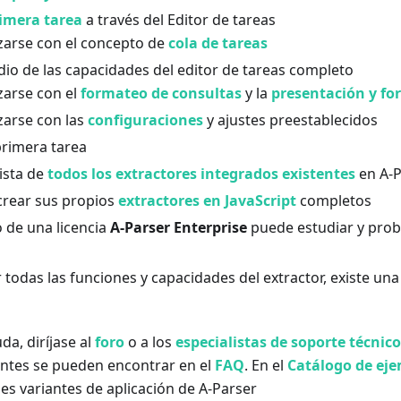
rimera tarea
a través del Editor de tareas
izarse con el concepto de
cola de tareas
dio de las capacidades del editor de tareas completo
zarse con el
formateo de consultas
y la
presentación y fo
zarse con las
configuraciones
y ajustes preestablecidos
rimera tarea
lista de
todos los extractores integrados existentes
en A-P
rear sus propios
extractores en JavaScript
completos
o de una licencia
A-Parser Enterprise
puede estudiar y prob
 todas las funciones y capacidades del extractor, existe un
da, diríjase al
foro
o a los
especialistas de soporte técnico
ntes se pueden encontrar en el
FAQ
. En el
Catálogo de ej
es variantes de aplicación de A-Parser