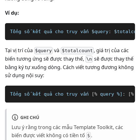
Ví dụ:
Tổng số kết quả cho truy vấn 
$query
:
$totalcou
Tại vị trí của
và
, giá trị của các
$query
$totalcount
biến tương ứng sẽ được thay thế,
sẽ được thay thế
\n
bằng ký tự xuống dòng. Cách viết tương đương không
sử dụng nội suy:
Tổng số kết quả cho truy vấn 
[
%
 query 
%]
:
[
%
 t
GHI CHÚ
Lưu ý rằng trong các mẫu Template Toolkit, các
biến được viết không có tiền tố
.
$