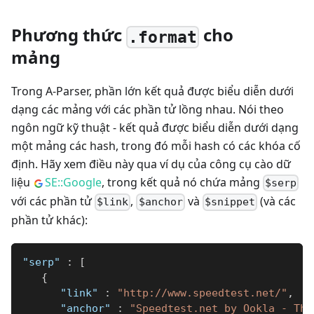
Phương thức
cho
.format
mảng
Trong A-Parser, phần lớn kết quả được biểu diễn dưới
dạng các mảng với các phần tử lồng nhau. Nói theo
ngôn ngữ kỹ thuật - kết quả được biểu diễn dưới dạng
một mảng các hash, trong đó mỗi hash có các khóa cố
định. Hãy xem điều này qua ví dụ của công cụ cào dữ
liệu
SE::Google
, trong kết quả nó chứa mảng
$serp
với các phần tử
,
và
(và các
$link
$anchor
$snippet
phần tử khác):
"serp"
:
[
{
"link"
:
"http://www.speedtest.net/"
,
"anchor"
:
"Speedtest.net by Ookla - The