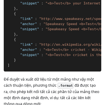
"snippet"
:
"<b>Test</b> your Internet c
}
,
{
"link"
:
"http://www.speakeasy.net/speed
"anchor"
:
"Speakeasy Speed <b>Test</b>"
"snippet"
:
"Speakeasy Speed <b>Test</b>
}
,
{
"link"
:
"http://en.wikipedia.org/wiki/T
"anchor"
:
"<b>Test</b> cricket - Wikipe
"snippet"
:
"<b>Test</b> cricket is the 
}
]
Để duyệt và xuất dữ liệu từ một mảng như vậy một
cách thuận tiện, phương thức
đã được tạo
.format
ra, cho phép kết nối tất cả các phần tử của mảng theo
một định dạng nhất định, ví dụ: tất cả các liên kết
thông qua dòng mới: