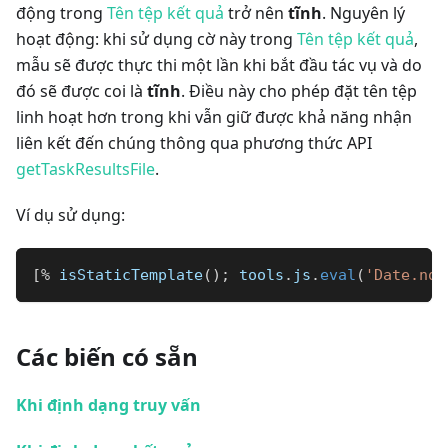
động trong
Tên tệp kết quả
trở nên
tĩnh
. Nguyên lý
hoạt động: khi sử dụng cờ này trong
Tên tệp kết quả
,
mẫu sẽ được thực thi một lần khi bắt đầu tác vụ và do
đó sẽ được coi là
tĩnh
. Điều này cho phép đặt tên tệp
linh hoạt hơn trong khi vẫn giữ được khả năng nhận
liên kết đến chúng thông qua phương thức API
getTaskResultsFile
.
Ví dụ sử dụng:
[
%
 isStaticTemplate
(
)
;
 tools
.
js
.
eval
(
'Date.now
Các biến có sẵn
Khi định dạng truy vấn