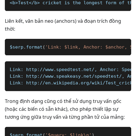
<b>Test</b> cricket is the longest form of the
Liên kết, văn bản neo (anchors) và đoạn trích đồng
thời:
$serp
.
format
(
'Link: $link, Anchor: $anchor, Sn
Link: http://www.speedtest.net/, Anchor: Speed
Link: http://www.speakeasy.net/speedtest/, Anc
Link: http://en.wikipedia.org/wiki/Test_cricke
Trong định dạng cũng có thể sử dụng truy vấn gốc
(hoặc các biến có sẵn khác), cho phép thiết lập sự
tương ứng giữa truy vấn và từng phần tử của mảng:
$serp
.
format
(
'$query: $link\n'
)