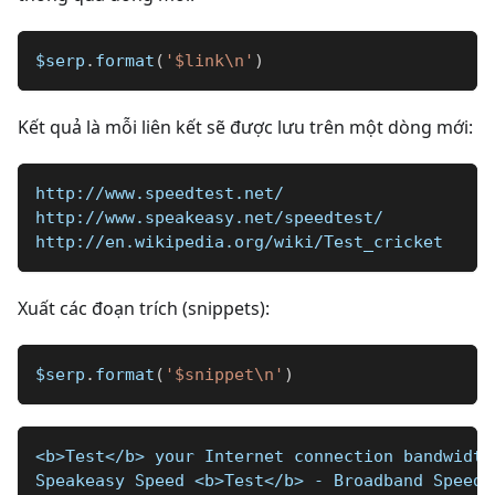
$serp
.
format
(
'$link\n'
)
Kết quả là mỗi liên kết sẽ được lưu trên một dòng mới:
http://www.speedtest.net/
http://www.speakeasy.net/speedtest/
http://en.wikipedia.org/wiki/Test_cricket
Xuất các đoạn trích (snippets):
$serp
.
format
(
'$snippet\n'
)
<b>Test</b> your Internet connection bandwidth
Speakeasy Speed <b>Test</b> - Broadband Speed 