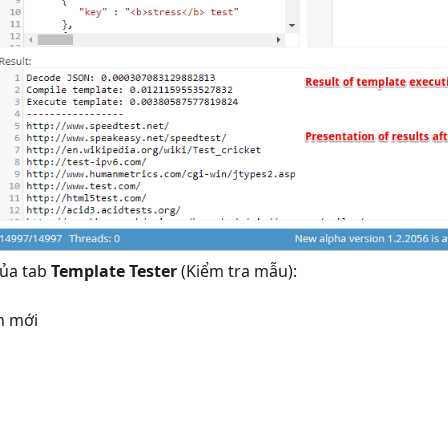
của tab
Template Tester
(Kiểm tra mẫu):
n mới