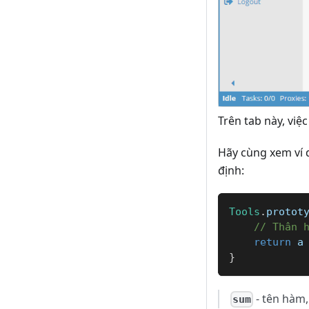
Trên tab này, vi
Hãy cùng xem ví 
định:
Tools
.
protot
// Thân 
return
 a
}
- tên hàm
sum