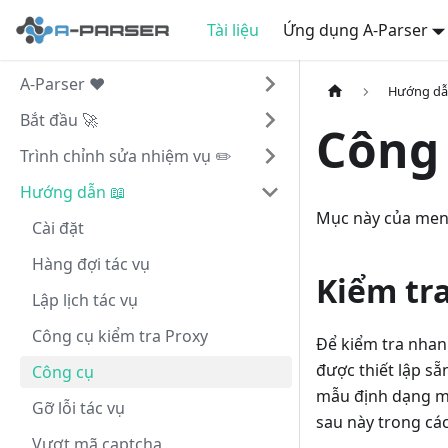
Tài liệu
Ứng dụng A-Parser
A-Parser ❤️
Hướng dẫ
Bắt đầu 🚀
Công
Trình chỉnh sửa nhiệm vụ ✏️
Hướng dẫn 📖
Mục này của menu
Cài đặt
Hàng đợi tác vụ
Kiểm tr
Lập lịch tác vụ
Công cụ kiểm tra Proxy
Để kiểm tra nhan
được thiết lập sẵ
Công cụ
mẫu định dạng mà
Gỡ lỗi tác vụ
sau này trong các
Vượt mã captcha