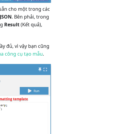
 sẵn cho một trong các
JSON
. Bên phải, trong
ng
Result
(Kết quả),
y đủ, vì vậy bạn cũng
của công cụ tạo mẫu
.