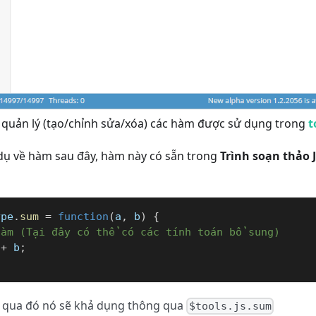
ệc quản lý (tạo/chỉnh sửa/xóa) các hàm được sử dụng trong
t
dụ về hàm sau đây, hàm này có sẵn trong
Trình soạn thảo 
ype
.
sum
=
function
(
a
,
 b
)
{
hàm (Tại đây có thể có các tính toán bổ sung)
 
+
 b
;
, qua đó nó sẽ khả dụng thông qua
$tools.js.sum