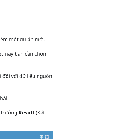
thêm một dự án mới.
iệc này bạn cần chọn
 đối với dữ liệu nguồn
hải.
g trường
Result
(Kết