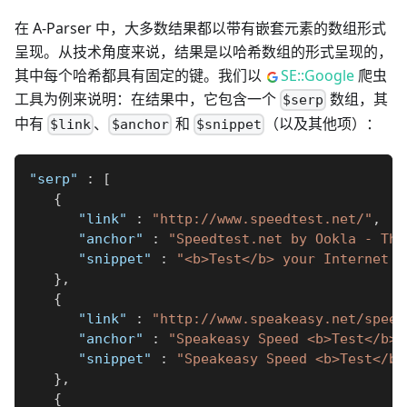
在 A-Parser 中，大多数结果都以带有嵌套元素的数组形式
呈现。从技术角度来说，结果是以哈希数组的形式呈现的，
其中每个哈希都具有固定的键。我们以
SE::Google
爬虫
工具为例来说明：在结果中，它包含一个
数组，其
$serp
中有
、
和
（以及其他项）：
$link
$anchor
$snippet
"serp"
:
[
{
"link"
:
"http://www.speedtest.net/"
,
"anchor"
:
"Speedtest.net by Ookla - The
"snippet"
:
"<b>Test</b> your Internet c
}
,
{
"link"
:
"http://www.speakeasy.net/speed
"anchor"
:
"Speakeasy Speed <b>Test</b>"
"snippet"
:
"Speakeasy Speed <b>Test</b>
}
,
{