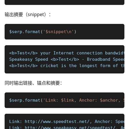
输出摘要（snippet）：
$serp
.
format
(
'$snippet\n'
)
<b>Test</b> your Internet connection bandwidth
Speakeasy Speed <b>Test</b> - Broadband Speed 
<b>Test</b> cricket is the longest form of the
同时输出链接、锚点和摘要：
$serp
.
format
(
'Link: $link, Anchor: $anchor, Sn
Link: http://www.speedtest.net/, Anchor: Speed
Link: http://www.speakeasy.net/speedtest/, Anc