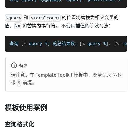
和
的位置将替换为相应变量的
$query
$totalcount
值，
将替换为换行符。 不使用插值的等效写法：
\n
查询 
[
%
 query 
%]
 的总结果数：
[
%
 query 
%]
:
[
%
 tot
备注
请注意，在 Template Toolkit 模板中，变量记录时不
带
前缀。
$
模板使用案例
查询格式化