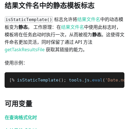
结果文件名中的静态模板标志
标志允许将
结果文件名
中的动态模
isStaticTemplate()
板变为
静态
。 工作原理：在
结果文件名
中使用此标志时，
模板将在任务启动时执行一次，从而被视为
静态
。这使得文
件命名更加灵活，同时保留了通过 API 方法
getTaskResultsFile
获取其链接的能力。
使用示例：
[
%
 isStaticTemplate
(
)
;
 tools
.
js
.
eval
(
'Date.now
可用变量
在查询格式化时