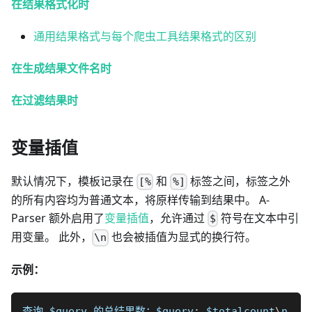
在结果格式化时
通用结果格式与每个爬虫工具结果格式的区别
在生成结果文件名时
在过滤结果时
变量插值
默认情况下，模板记录在
和
标签之间，标签之外
[%
%]
的所有内容均为普通文本，将原样传输到结果中。 A-
Parser 额外启用了
变量插值
，允许通过
符号在文本中引
$
用变量。 此外，
也会被插值为显式的换行符。
\n
示例：
查询 
$query
 的总结果数：
$query
:
$totalcount
\
n