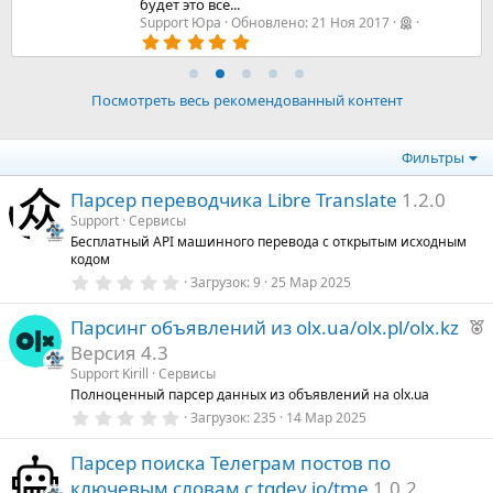
будет это все...
Support Юра
Обновлено:
21 Ноя 2017
5
,
0
0
з
Посмотреть весь рекомендованный контент
в
ё
з
Фильтры
д
Парсер переводчика Libre Translate
1.2.0
Support
Сервисы
Бесплатный API машинного перевода с открытым исходным
кодом
0
Загрузок
9
25 Мар 2025
,
0
Р
Парсинг объявлений из olx.ua/olx.pl/olx.kz
0
з
е
Версия 4.3
в
к
ё
Support Kirill
Сервисы
з
о
Полноценный парсер данных из объявлений на olx.ua
д
0
Загрузок
235
14 Мар 2025
,
е
0
Парсер поиска Телеграм постов по
0
з
ключевым словам с tgdev.io/tme
1.0.2
д