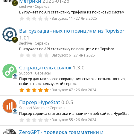
Метрики
2025-01-26
в
S
ё
seohive
Сервисы
з
Выгружает по API статистику трафика из поисковых систем
д
0
Загрузок
11
27 Янв 2025
,
0
Выгрузка данных по позициям из Topvisor
0
з
1.01
в
S
ё
seohive
Сервисы
з
Выгружает по API статистику по позициям из Topvisor
д
0
Загрузок
6
27 Янв 2025
,
0
Сокращатель ссылок
1.3.0
0
з
Support
Сервисы
в
Парсер для массового сокращения ссылок с возможностью
ё
выбирать используемый сервис
з
д
5
Загрузок
47
26 Дек 2024
,
0
Парсер HypeStat
0.0.5
0
з
Support Vladimir
Сервисы
в
Парсер сервиса статистики и аналитики веб-сайтов HypeStat
ё
з
0
Загрузок
55
26 Дек 2024
д
,
0
ZeroGPT - проверка грамматики и
0