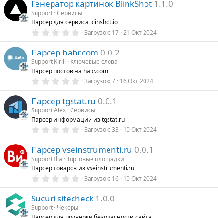
Генератор картинок BlinkShot
1.1.0
0
з
Support
Сервисы
в
Парсер для сервиса blinshot.io
ё
з
0
Загрузок
17
21 Окт 2024
д
,
0
Парсер habr.com
0.0.2
0
з
Support Kirill
Ключевые слова
в
Парсер постов на habr.com
ё
з
0
Загрузок
7
16 Окт 2024
д
,
0
Парсер tgstat.ru
0.0.1
0
з
Support Alex
Сервисы
в
Парсер информации из tgstat.ru
ё
з
0
Загрузок
33
10 Окт 2024
д
,
0
Парсер vseinstrumenti.ru
0.0.1
0
з
Support Ilia
Торговые площадки
в
Парсер товаров из vseinstrumenti.ru
ё
з
0
Загрузок
16
10 Окт 2024
д
,
0
Sucuri sitecheck
1.0.0
0
з
Support
Чекеры
в
Парсер для проверки безопасности сайта