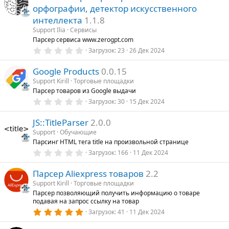
з
орфографии, детектор искусственного
в
ё
интеллекта
1.1.8
з
Support Ilia
Сервисы
д
Парсер сервиса www.zerogpt.com
0
Загрузок
23
26 Дек 2024
,
0
Google Products
0.0.15
0
з
Support Kirill
Торговые площадки
в
Парсер товаров из Google выдачи
ё
з
0
Загрузок
30
15 Дек 2024
д
,
0
JS::TitleParser
2.0.0
0
з
Support
Обучающие
в
Парсинг HTML тега title на произвольной странице
ё
з
0
Загрузок
166
11 Дек 2024
д
,
0
Парсер Aliexpress товаров
2.2
0
з
Support Kirill
Торговые площадки
в
Парсер позволяющий получить информацию о товаре
ё
подавая на запрос ссылку на товар
з
д
5
Загрузок
41
11 Дек 2024
,
0