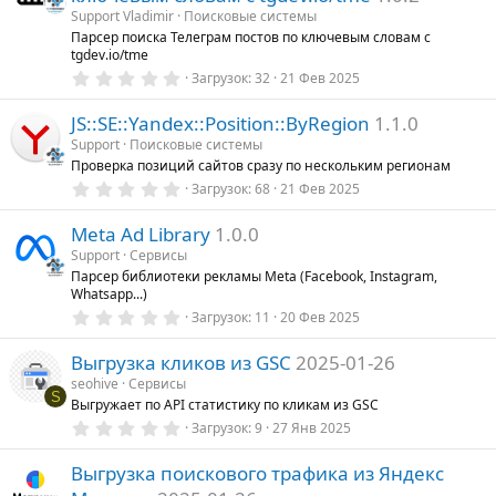
в
ё
о
Support Vladimir
Поисковые системы
з
Парсер поиска Телеграм постов по ключевым словам с
в
д
tgdev.io/tme
а
0
Загрузок
32
21 Фев 2025
,
0
о
JS::SE::Yandex::Position::ByRegion
1.1.0
0
з
Support
Поисковые системы
в
Проверка позиций сайтов сразу по нескольким регионам
ё
з
0
Загрузок
68
21 Фев 2025
д
,
0
Meta Ad Library
1.0.0
0
з
Support
Сервисы
в
Парсер библиотеки рекламы Meta (Facebook, Instagram,
ё
Whatsapp...)
з
д
0
Загрузок
11
20 Фев 2025
,
0
Выгрузка кликов из GSC
2025-01-26
0
з
seohive
Сервисы
в
S
Выгружает по API статистику по кликам из GSC
ё
з
0
Загрузок
9
27 Янв 2025
д
,
0
Выгрузка поискового трафика из Яндекс
0
з