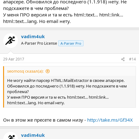
апарсере. Обновился до последнего (1.1.918) нету. Не
подскажете в чем проблема?
У меня ПРО версия и та м есть html::text... html::link...
html::text...lang. Но email нету.
vadim4uk
A-Parser Pro License
A-Parser Pro
29 Авг 2017
#14
seomosq сказал(а):
Не могу найти парсер HTML::MailExtractor в своем апарсере.
Обновился до последнего (1.1.918) нету. Не подскажете в чем
проблема?
У меня ПРО версия и та м есть html::text... html::link...
html::text...lang. Но email нету.
Он в этом же пресете в самом низу -
http://take.ms/Gf34X
vadim4uk