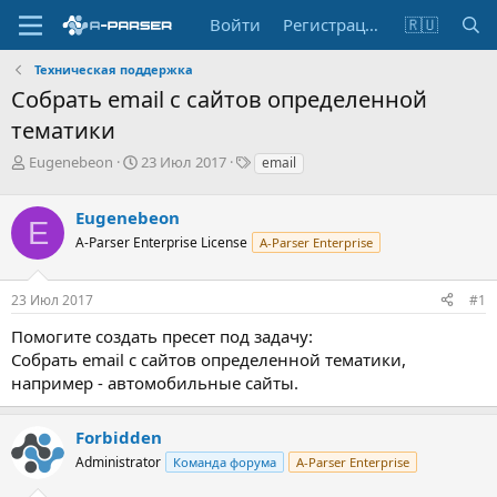
Войти
Регистрация
🇷🇺
Техническая поддержка
Собрать email с сайтов определенной
тематики
А
Д
Т
Eugenebeon
23 Июл 2017
email
в
а
е
т
т
г
Eugenebeon
о
а
и
E
р
н
A-Parser Enterprise License
A-Parser Enterprise
т
а
е
ч
23 Июл 2017
#1
м
а
ы
л
Помогите создать пресет под задачу:
а
Собрать email с сайтов определенной тематики,
например - автомобильные сайты.
Forbidden
Administrator
Команда форума
A-Parser Enterprise