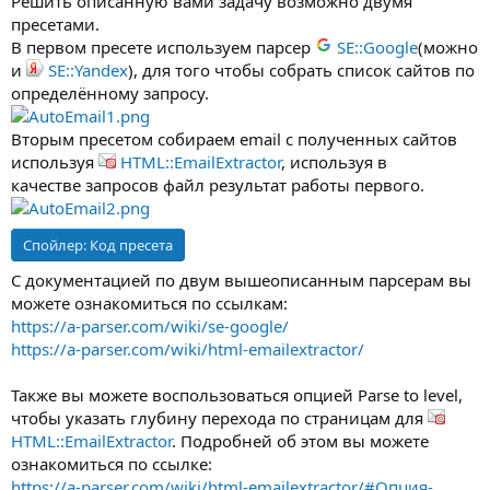
Решить описанную вами задачу возможно двумя
пресетами.
В первом пресете используем парсер
SE::Google
(можно
и
SE::Yandex
), для того чтобы собрать список сайтов по
определённому запросу.
Вторым пресетом собираем email с полученных сайтов
используя
HTML::EmailExtractor
, используя в
качестве запросов файл результат работы первого.
Спойлер:
Код пресета
С документацией по двум вышеописанным парсерам вы
можете ознакомиться по ссылкам:
https://a-parser.com/wiki/se-google/
https://a-parser.com/wiki/html-emailextractor/
Также вы можете воспользоваться опцией Parse to level,
чтобы указать глубину перехода по страницам для
HTML::EmailExtractor
. Подробней об этом вы можете
ознакомиться по ссылке:
https://a-parser.com/wiki/html-emailextractor/#Опция-