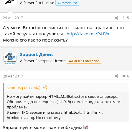
A-Parser Pro License
A-Parser Pro
29 Авг 2017
#15
А у меня Extractor не чистит от ссылок на страницы, вот
такой результат получается -
http://take.ms/RAtVx
Можно его как то пофиксить?
Support Денис
A-Parser Enterprise License
A-Parser Enterprise
29 Авг 2017
#16
seomosq сказал(а):
Не могу найти парсер HTML::MailExtractor в своем апарсере.
Обновился до последнего (1.1.918) нету. Не подскажете в чем
проблема?
У меня ПРО версия и та м есть html::text... html::link...
html::text...lang. Но email нету.
Здравствуйте может вам необходим