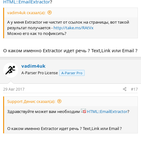
HTML::EmailExtractor
?
vadim4uk сказал(а):
А у меня Extractor не чистит от ссылок на страницы, вот такой
результат получается -
http://take.ms/RAtVx
Можно его как то пофиксить?
О каком именно Extractor идет речь ? Text,Link или Email ?
vadim4uk
A-Parser Pro License
A-Parser Pro
29 Авг 2017
#17
Support Денис сказал(а):
Здравствуйте может вам необходим
HTML::EmailExtractor
?
О каком именно Extractor идет речь ? Text,Link или Email ?