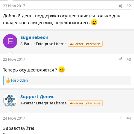
23 Июл 2017
#2
Добрый день, поддержка осуществляется только для
владельцев лицензии, перелогиньтесь
Eugenebeon
E
A-Parser Enterprise License
A-Parser Enterprise
23 Июл 2017
#3
Теперь осуществляется ?
Forbidden
Р
е
а
Support Денис
к
ц
A-Parser Enterprise License
A-Parser Enterprise
и
и
:
24 Июл 2017
#4
Здравствуйте!