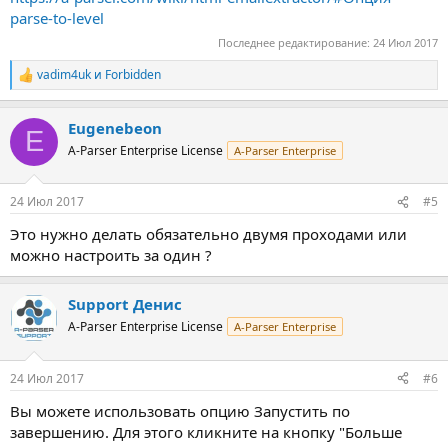
parse-to-level
Последнее редактирование:
24 Июл 2017
vadim4uk
и
Forbidden
Р
е
а
Eugenebeon
к
E
ц
A-Parser Enterprise License
A-Parser Enterprise
и
и
:
24 Июл 2017
#5
Это нужно делать обязательно двумя проходами или
можно настроить за один ?
Support Денис
A-Parser Enterprise License
A-Parser Enterprise
24 Июл 2017
#6
Вы можете использовать опцию Запустить по
завершению. Для этого кликните на кнопку "Больше