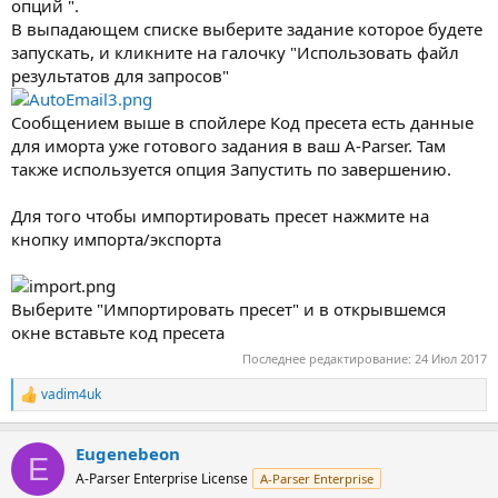
опций ".
В выпадающем списке выберите задание которое будете
запускать, и кликните на галочку "Использовать файл
результатов для запросов"
Сообщением выше в спойлере Код пресета есть данные
для иморта уже готового задания в ваш A-Parser. Там
также используется опция Запустить по завершению.
Для того чтобы импортировать пресет нажмите на
кнопку импорта/экспорта
Выберите "Импортировать пресет" и в открывшемся
окне вставьте код пресета
Последнее редактирование:
24 Июл 2017
vadim4uk
Р
е
а
Eugenebeon
к
E
ц
A-Parser Enterprise License
A-Parser Enterprise
и