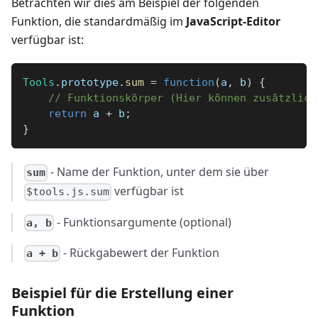
Betrachten wir dies am Beispiel der folgenden
Funktion, die standardmäßig im
JavaScript-Editor
verfügbar ist:
Tools
.
prototype
.
sum
=
function
(
a
,
 b
)
{
// Funktionskörper (Hier können zusätzlich
return
 a 
+
 b
;
}
- Name der Funktion, unter dem sie über
sum
verfügbar ist
$tools.js.sum
- Funktionsargumente (optional)
a, b
- Rückgabewert der Funktion
a + b
Beispiel für die Erstellung einer
Funktion