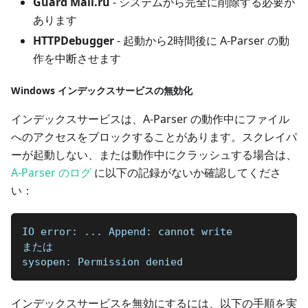
Guard Mail.ru
- システムから完全に削除する必要が
あります
HTTPDebugger
- 起動から2時間後に A-Parser の動
作を中断させます
Windows インデックスサービスの無効化
インデックスサービスは、A-Parser の動作中にファイル
へのアクセスをブロックすることがあります。スクレイパ
ーが起動しない、または動作中にクラッシュする場合は、
A-Parser のログ
に以下の記録がないか確認してくださ
い：
IO error: ... Append: cannot write
または
sysopen: Permission denied
インデックスサービスを無効にするには、以下の手順を実