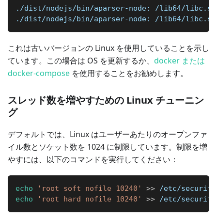
./dist/nodejs/bin/aparser-node: /lib64/libc.so
./dist/nodejs/bin/aparser-node: /lib64/libc.so
これは古いバージョンの Linux を使用していることを示し
ています。この場合は OS を更新するか、
docker または
docker-compose
を使用することをお勧めします。
スレッド数を増やすための Linux チューニン
グ
デフォルトでは、Linux はユーザーあたりのオープンファ
イル数とソケット数を 1024 に制限しています。制限を増
やすには、以下のコマンドを実行してください：
echo
'root soft nofile 10240'
>>
 /etc/security
echo
'root hard nofile 10240'
>>
 /etc/security