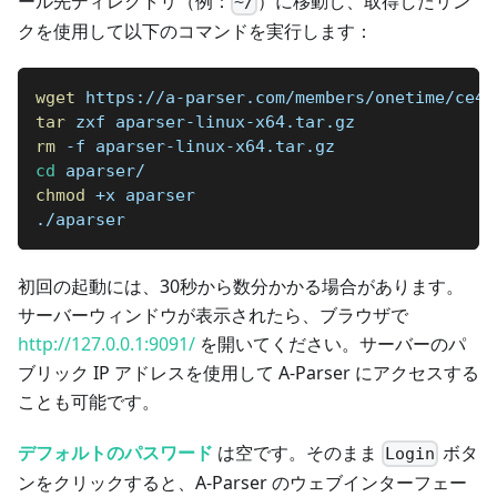
ール先ディレクトリ（例：
）に移動し、取得したリン
~/
クを使用して以下のコマンドを実行します：
wget
 https://a-parser.com/members/onetime/ce42
tar
 zxf aparser-linux-x64.tar.gz
rm
 -f aparser-linux-x64.tar.gz
cd
 aparser/
chmod
 +x aparser
./aparser
初回の起動には、30秒から数分かかる場合があります。
サーバーウィンドウが表示されたら、ブラウザで
http://127.0.0.1:9091/
を開いてください。サーバーのパ
ブリック IP アドレスを使用して A-Parser にアクセスする
ことも可能です。
デフォルトのパスワード
は空です。そのまま
ボタ
Login
ンをクリックすると、A-Parser のウェブインターフェー