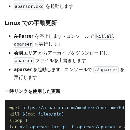
を起動します
aparser.exe
Linux での手動更新
A-Parser
を停止します - コンソールで
killall
を実行します
aparser
会員エリア
からアーカイブをダウンロードし、
ファイルを上書きします
aparser
aparser
を起動します - コンソールで
を
./aparser
実行します
一時リンクを使用した更新
wget
 https://a-parser.com/members/onetime/0d19
kill
$(
cat
 files/pid
)
sleep
1
tar
 xzf aparser.tar.gz -O aparser/aparser 
>
 ap