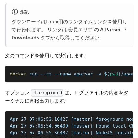
注記
ダウンロードはLinux用のワンタイムリンクを使用し
て行われます。 リンクは
会員エリア
の
A-Parser
->
Downloads
タブから取得してください。
次のコマンドを使用して実行します:
docker
 run --rm --name aparser -v 
$(
pwd
)
/apars
オプション
は、ログファイルの内容をタ
-foreground
ーミナルに直接出力します:
Apr 27 07:06:53.10427 [master] foreground mode
Apr 27 07:06:54.06409 [master] Found local Chr
Apr 27 07:06:55.36487 [master] NodeJS console: