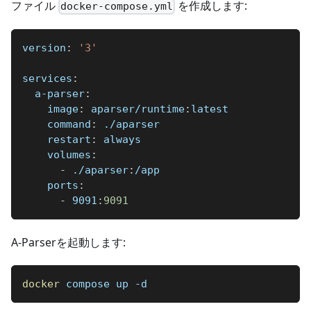
ファイル
を作成します:
docker-compose.yml
version
:
'3'
services
:
a-parser
:
image
:
 aparser/runtime
:
latest
command
:
 ./aparser
restart
:
 always
volumes
:
-
 ./aparser
:
/app
ports
:
-
 9091
:
9091
A-Parserを起動します:
docker
 compose up -d