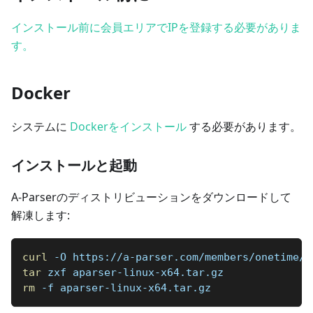
インストール前に会員エリアでIPを登録する必要がありま
す。
Docker
システムに
Dockerをインストール
する必要があります。
インストールと起動
A-Parserのディストリビューションをダウンロードして
解凍します:
curl
 -O https://a-parser.com/members/onetime/c
tar
 zxf aparser-linux-x64.tar.gz
rm
 -f aparser-linux-x64.tar.gz