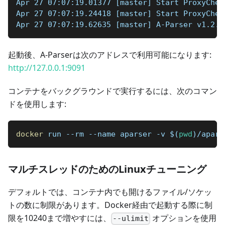
Apr 27 07:07:19.01377 [master] Start ProxyChec
Apr 27 07:07:19.24418 [master] Start ProxyChec
Apr 27 07:07:19.62635 [master] A-Parser v1.2.1
起動後、A-Parserは次のアドレスで利用可能になります:
http://127.0.0.1:9091
コンテナをバックグラウンドで実行するには、次のコマン
ドを使用します:
docker
 run --rm --name aparser -v 
$(
pwd
)
/apars
マルチスレッドのためのLinuxチューニング
デフォルトでは、コンテナ内でも開けるファイル/ソケッ
トの数に制限があります。Docker経由で起動する際に制
限を10240まで増やすには、
オプションを使用
--ulimit