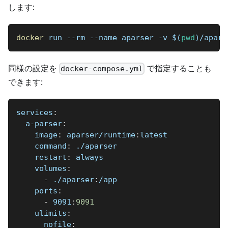
します:
docker
 run --rm --name aparser -v 
$(
pwd
)
/apars
同様の設定を
で指定することも
docker-compose.yml
できます:
services
:
a-parser
:
image
:
 aparser/runtime
:
latest
command
:
 ./aparser
restart
:
 always
volumes
:
-
 ./aparser
:
/app
ports
:
-
 9091
:
9091
ulimits
:
nofile
: