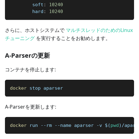
soft
:
10240
hard
:
10240
さらに、ホストシステムで
マルチスレッドのためのLinux
チューニング
を実行することをお勧めします。
A-Parserの更新
コンテナを停止します:
docker
 stop aparser
A-Parserを更新します:
docker
 run --rm --name aparser -v 
$(
pwd
)
/apars