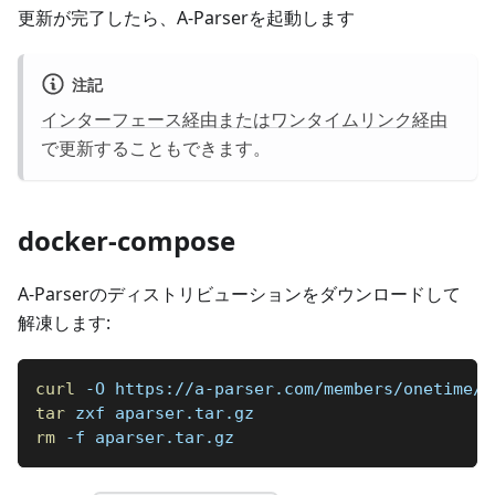
更新が完了したら、A-Parserを起動します
注記
インターフェース経由またはワンタイムリンク経由
で更新することもできます。
docker-compose
A-Parserのディストリビューションをダウンロードして
解凍します:
curl
 -O https://a-parser.com/members/onetime/c
tar
 zxf aparser.tar.gz
rm
 -f aparser.tar.gz