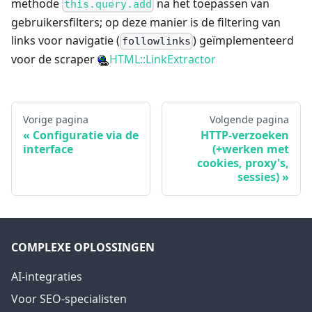
methode
na het toepassen van
this.query.add
gebruikersfilters; op deze manier is de filtering van
links voor navigatie (
) geïmplementeerd
followlinks
voor de scraper
HTML::LinkExtractor
Vorige pagina
Volgende pagina
Configuratie via de
HTTP-verzoeken
interface
(+werken met
cookies, proxy's,
sessies)
COMPLEXE OPLOSSINGEN
AI-integraties
Voor SEO-specialisten