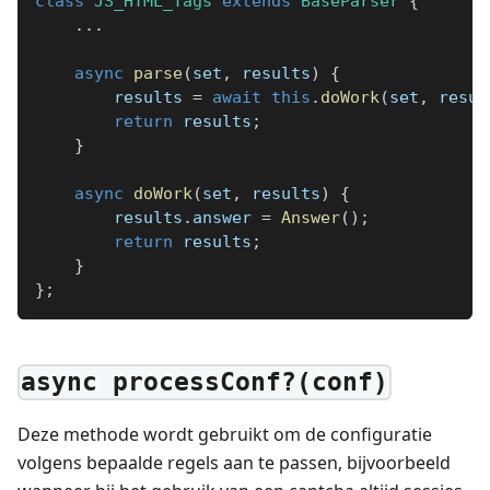
class
JS_HTML_Tags
extends
BaseParser
{
...
async
parse
(
set
,
 results
)
{
        results 
=
await
this
.
doWork
(
set
,
 resul
return
 results
;
}
async
doWork
(
set
,
 results
)
{
        results
.
answer 
=
Answer
(
)
;
return
 results
;
}
}
;
async processConf?(conf)
Deze methode wordt gebruikt om de configuratie
volgens bepaalde regels aan te passen, bijvoorbeeld