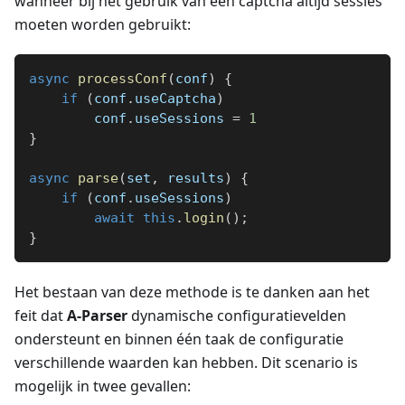
wanneer bij het gebruik van een captcha altijd sessies
moeten worden gebruikt:
async
processConf
(
conf
)
{
if
(
conf
.
useCaptcha
)
        conf
.
useSessions 
=
1
}
async
parse
(
set
,
 results
)
{
if
(
conf
.
useSessions
)
await
this
.
login
(
)
;
}
Het bestaan van deze methode is te danken aan het
feit dat
A-Parser
dynamische configuratievelden
ondersteunt en binnen één taak de configuratie
verschillende waarden kan hebben. Dit scenario is
mogelijk in twee gevallen: