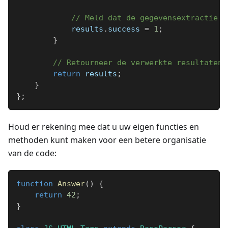
// Meld dat de gegevensextractie s
            results
.
success 
=
1
;
}
// Retourneer de verwerkte resultaten
return
 results
;
}
}
;
Houd er rekening mee dat u uw eigen functies en
methoden kunt maken voor een betere organisatie
van de code:
function
Answer
(
)
{
return
42
;
}