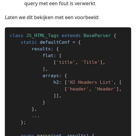
query met een fout is verwerkt
Laten we dit bekijken met een voorbeeld:
class
JS_HTML_Tags
extends
BaseParser
{
static
 defaultConf 
=
{
        results
:
{
            flat
:
[
[
'title'
,
'Title'
]
,
]
,
            arrays
:
{
                h2
:
[
'H2 Headers List'
,
[
[
'header'
,
'Header'
]
,
]
]
,
}
}
,
...
}
;
async
parse
(
set
,
 results
)
{