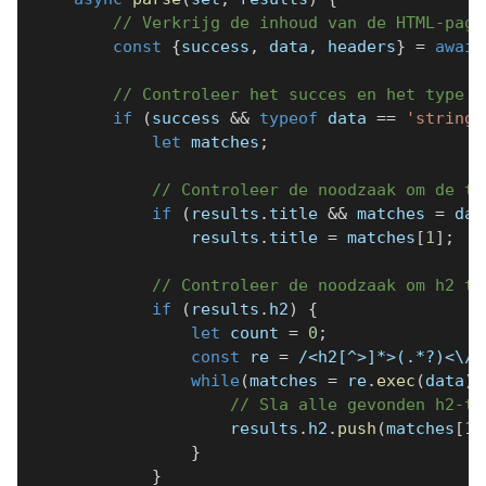
// Verkrijg de inhoud van de HTML-pagi
const
{
success
,
 data
,
 headers
}
=
await
// Controleer het succes en het type d
if
(
success 
&&
typeof
 data 
==
'string'
let
 matches
;
// Controleer de noodzaak om de ti
if
(
results
.
title 
&&
 matches 
=
 dat
                results
.
title 
=
 matches
[
1
]
;
// Controleer de noodzaak om h2 te
if
(
results
.
h2
)
{
let
 count 
=
0
;
const
 re 
=
/
<h2[^>]*>(.*?)<\/h
while
(
matches 
=
 re
.
exec
(
data
)
)
// Sla alle gevonden h2-ta
                    results
.
h2
.
push
(
matches
[
1
]
}
}