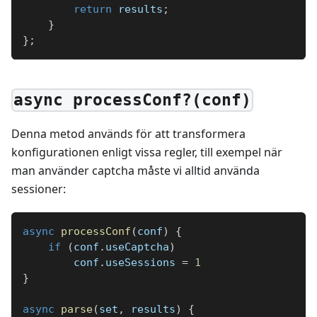
return
 results
;
}
}
;
async processConf?(conf)
Denna metod används för att transformera
konfigurationen enligt vissa regler, till exempel när
man använder captcha måste vi alltid använda
sessioner:
async
processConf
(
conf
)
{
if
(
conf
.
useCaptcha
)
        conf
.
useSessions 
=
1
}
async
parse
(
set
,
 results
)
{