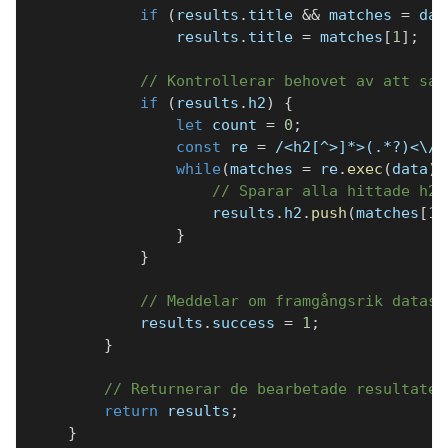
if
(
results
.
title 
&&
 matches 
=
 dat
                results
.
title 
=
 matches
[
1
]
;
// Kontrollerar behovet av att sam
if
(
results
.
h2
)
{
let
 count 
=
0
;
const
 re 
=
/
<h2[^>]*>(.*?)<\/h
while
(
matches 
=
 re
.
exec
(
data
)
)
// Sparar alla hittade h2-
                    results
.
h2
.
push
(
matches
[
1
]
}
}
// Meddelar om framgångsrik datask
            results
.
success 
=
1
;
}
// Returnerar de bearbetade resultaten
return
 results
;
}