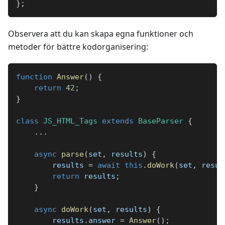
}
;
Observera att du kan skapa egna funktioner och
metoder för bättre kodorganisering:
function
Answer
(
)
{
return
42
;
}
class
JS_HTML_Tags
extends
BaseParser
{
...
async
parse
(
set
,
 results
)
{
        results 
=
await
this
.
doWork
(
set
,
 resul
return
 results
;
}
async
doWork
(
set
,
 results
)
{
        results
.
answer 
=
Answer
(
)
;