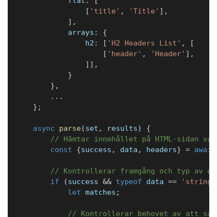
            flat
:
[
[
'title'
,
'Title'
]
,
]
,
            arrays
:
{
                h2
:
[
'H2 Headers List'
,
[
[
'header'
,
'Header'
]
,
]
]
,
}
}
,
...
}
;
async
parse
(
set
,
 results
)
{
// Hämtar innehållet på HTML-sidan var
const
{
success
,
 data
,
 headers
}
=
await
// Kontrollerar framgång och typ av da
if
(
success 
&&
typeof
 data 
==
'string'
let
 matches
;
// Kontrollerar behovet av att sam