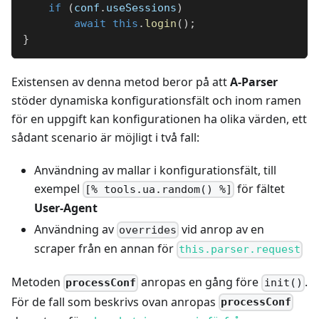
if
(
conf
.
useSessions
)
await
this
.
login
(
)
;
}
Existensen av denna metod beror på att
A-Parser
stöder dynamiska konfigurationsfält och inom ramen
för en uppgift kan konfigurationen ha olika värden, ett
sådant scenario är möjligt i två fall:
Användning av mallar i konfigurationsfält, till
exempel
för fältet
[% tools.ua.random() %]
User-Agent
Användning av
vid anrop av en
overrides
scraper från en annan för
this.parser.request
Metoden
anropas en gång före
.
processConf
init()
För de fall som beskrivs ovan anropas
processConf