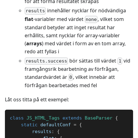
för att forma resultatet skrapas
innehåller nycklar för nödvändiga
results
flat
-variabler med värdet
, vilket som
none
standard betyder att inget resultat har
erhållits, samt nycklar för array-variabler
(
arrays
) med värdet i form av en tom array,
redo att fyllas i
bör sättas till värdet
vid
results.success
1
framgångsrik bearbetning av förfrågan,
standardvärdet är
, vilket innebär att
0
förfrågan bearbetades med fel
Låt oss titta på ett exempel:
class
JS_HTML_Tags
extends
BaseParser
{
static
 defaultConf 
=
{
        results
:
{