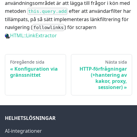
användningsområdet är att lägga till frågor i kön med
metoden
efter att användarfilter har
this.query.add
tillämpats, på så sätt implementeras länkfiltrering för
navigering (
) för scrapern
followlinks
HTML::LinkExtractor
Föregående sida
Nästa sida
Konfiguration via
HTTP-förfrågningar
gränssnittet
(+hantering av
kakor, proxy,
sessioner)
HELHETSLÖSNINGAR
AI-integrationer