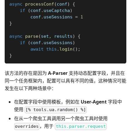
async
processConf
(
conf
)
{
if
(
conf
.
useCaptcha
)
        conf
.
useSessions 
=
1
}
async
parse
(
set
,
 results
)
{
if
(
conf
.
useSessions
)
await
this
.
login
(
)
;
}
该方法的存在是因为
A-Parser
支持动态配置字段，并且在
同一个任务框架内，配置可以具有不同的值，这种情况可能
发生在以下两种场景中：
在配置字段中使用模板，例如在
User-Agent
字段中
使用
[% tools.ua.random() %]
在从一个爬虫工具调用另一个爬虫工具时使用
，用于
overrides
this.parser.request