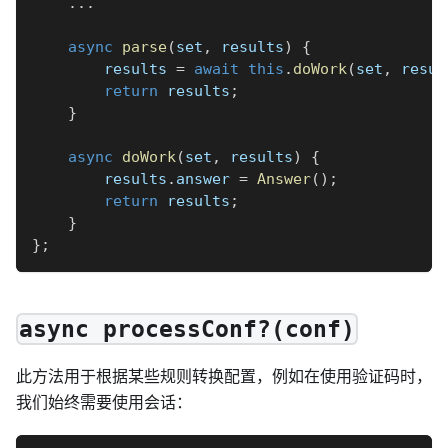
...
async
parse
(
set
,
 results
)
{
        results 
=
await
this
.
doWork
(
set
,
 resul
return
 results
;
}
async
doWork
(
set
,
 results
)
{
        results
.
answer 
=
Answer
(
)
;
return
 results
;
}
}
;
async processConf?(conf)
此方法用于根据某些规则转换配置，例如在使用验证码时，
我们始终需要使用会话：