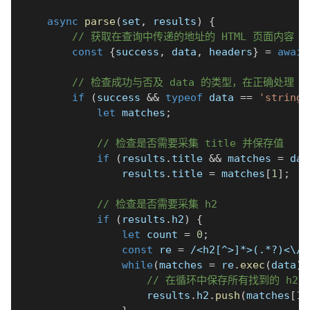
async
parse
(
set
,
 results
)
{
// 获取在查询中传递的地址的 HTML 页面内容
const
{
success
,
 data
,
 headers
}
=
await
// 检查成功与否及 data 的类型，在正确处理 HTM
if
(
success 
&&
typeof
 data 
==
'string'
let
 matches
;
// 检查是否需要采集 title 并保存值
if
(
results
.
title 
&&
 matches 
=
 dat
                results
.
title 
=
 matches
[
1
]
;
// 检查是否需要采集 h2
if
(
results
.
h2
)
{
let
 count 
=
0
;
const
 re 
=
/
<h2[^>]*>(.*?)<\/h
while
(
matches 
=
 re
.
exec
(
data
)
)
// 在循环中保存所有找到的 h2 
                    results
.
h2
.
push
(
matches
[
1
]