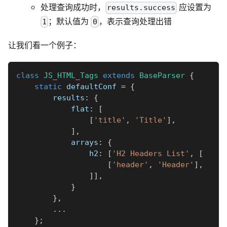
处理查询成功时，
应设置为
results.success
；默认值为
，表示查询处理出错
1
0
让我们看一个例子：
class
JS_HTML_Tags
extends
BaseParser
{
static
 defaultConf 
=
{
        results
:
{
            flat
:
[
[
'title'
,
'Title'
]
,
]
,
            arrays
:
{
                h2
:
[
'H2 Headers List'
,
[
[
'header'
,
'Header'
]
,
]
]
,
}
}
,
...
}
;