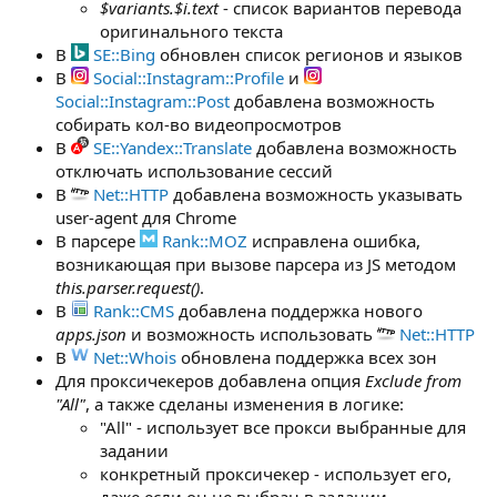
$variants.$i.text
- список вариантов перевода
оригинального текста
В
SE::Bing
обновлен список регионов и языков
В
Social::Instagram::Profile
и
Social::Instagram::Post
добавлена возможность
собирать кол-во видеопросмотров
В
SE::Yandex::Translate
добавлена возможность
отключать использование сессий
В
Net::HTTP
добавлена возможность указывать
user-agent для Chrome
В парсере
Rank::MOZ
исправлена ошибка,
возникающая при вызове парсера из JS методом
this.parser.request()
.
В
Rank::CMS
добавлена поддержка нового
apps.json
и возможность использовать
Net::HTTP
В
Net::Whois
обновлена поддержка всех зон
Для проксичекеров добавлена опция
Exclude from
"All"
, а также сделаны изменения в логике:
"All" - использует все прокси выбранные для
задании
конкретный проксичекер - использует его,
даже если он не выбран в задании