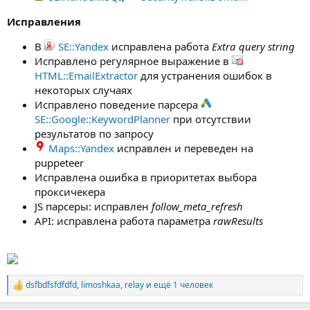
Исправления
В
SE::Yandex
исправлена работа
Extra query string
Исправлено регулярное выражение в
HTML::EmailExtractor
для устранения ошибок в
некоторых случаях
Исправлено поведение парсера
SE::Google::KeywordPlanner
при отсутствии
результатов по запросу
Maps::Yandex
исправлен и переведен на
puppeteer
Исправлена ошибка в приоритетах выбора
проксичекера
JS парсеры: исправлен
follow_meta_refresh
API: исправлена работа параметра
rawResults
dsfbdfsfdfdfd
,
limoshkaa
,
relay
и ещё 1 человек
Р
е