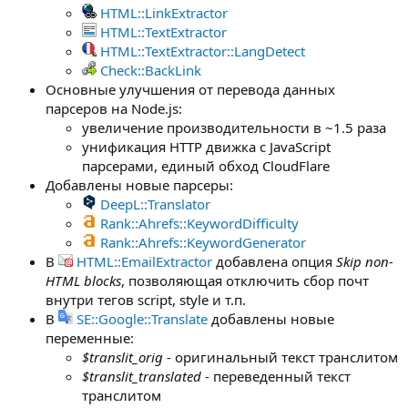
HTML::LinkExtractor
HTML::TextExtractor
HTML::TextExtractor::LangDetect
Check::BackLink
Основные улучшения от перевода данных
парсеров на Node.js:
увеличение производительности в ~1.5 раза
унификация HTTP движка с JavaScript
парсерами, единый обход CloudFlare
Добавлены новые парсеры:
DeepL::Translator
Rank::Ahrefs::KeywordDifficulty
Rank::Ahrefs::KeywordGenerator
В
HTML::EmailExtractor
добавлена опция
Skip non-
HTML blocks
, позволяющая отключить сбор почт
внутри тегов script, style и т.п.
В
SE::Google::Translate
добавлены новые
переменные:
$translit_orig
- оригинальный текст транслитом
$translit_translated
- переведенный текст
транслитом