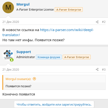
а
Morgul
к
M
ц
A-Parser Enterprise License
A-Parser Enterprise
и
и
:
21 Дек 2020
#2
В новости ссылка на
https://a-parser.com/wiki/deepl-
translator/
Но там нет инфы. Появится позже?
Support
Administrator
Команда форума
A-Parser Enterprise
21 Дек 2020
#3
Morgul сказал(а):
Появится позже?
Конечно появится
Чтобы ответить, войдите или зарегистрируйтесь.