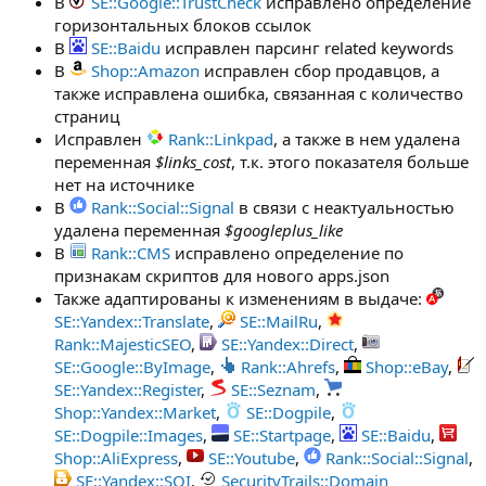
В
SE::Google::TrustCheck
исправлено определение
горизонтальных блоков ссылок
В
SE::Baidu
исправлен парсинг related keywords
В
Shop::Amazon
исправлен сбор продавцов, а
также исправлена ошибка, связанная с количество
страниц
Исправлен
Rank::Linkpad
, а также в нем удалена
переменная
$links_cost
, т.к. этого показателя больше
нет на источнике
В
Rank::Social::Signal
в связи с неактуальностью
удалена переменная
$googleplus_like
В
Rank::CMS
исправлено определение по
признакам скриптов для нового apps.json
Также адаптированы к изменениям в выдаче:
SE::Yandex::Translate
,
SE::MailRu
,
Rank::MajesticSEO
,
SE::Yandex::Direct
,
SE::Google::ByImage
,
Rank::Ahrefs
,
Shop::eBay
,
SE::Yandex::Register
,
SE::Seznam
,
Shop::Yandex::Market
,
SE::Dogpile
,
SE::Dogpile::Images
,
SE::Startpage
,
SE::Baidu
,
Shop::AliExpress
,
SE::Youtube
,
Rank::Social::Signal
,
SE::Yandex::SQI
,
SecurityTrails::Domain