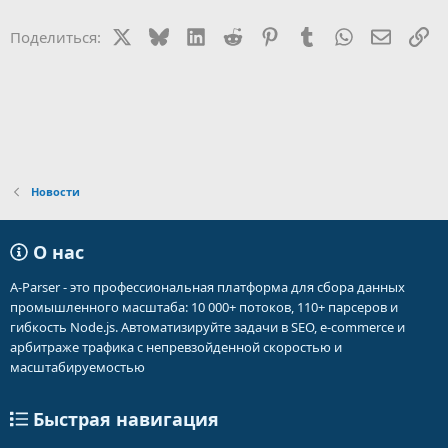
X
Bluesky
LinkedIn
Reddit
Pinterest
Tumblr
WhatsApp
Электр
Сс
Поделиться:
Новости
О нас
A-Parser - это профессиональная платформа для сбора данных
промышленного масштаба: 10 000+ потоков, 110+ парсеров и
гибкость Node.js. Автоматизируйте задачи в SEO, e-commerce и
арбитраже трафика с непревзойденной скоростью и
масштабируемостью
Быстрая навигация