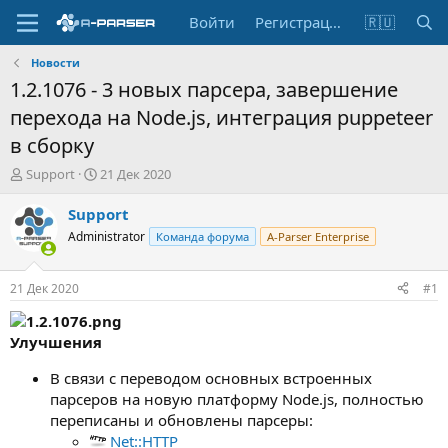
Войти
Регистрация
🇷🇺
Новости
1.2.1076 - 3 новых парсера, завершение
перехода на Node.js, интеграция puppeteer
в сборку
А
Д
Support
21 Дек 2020
в
а
т
т
Support
о
а
Administrator
Команда форума
A-Parser Enterprise
р
н
т
а
е
ч
21 Дек 2020
#1
м
а
ы
л
а
Улучшения
В связи с переводом основных встроенных
парсеров на новую платформу Node.js, полностью
переписаны и обновлены парсеры:
Net::HTTP