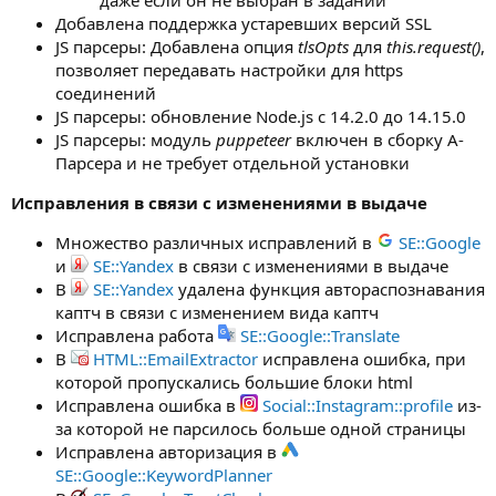
Добавлена поддержка устаревших версий SSL
JS парсеры: Добавлена опция
tlsOpts
для
this.request()
,
позволяет передавать настройки для https
соединений
JS парсеры: обновление Node.js с 14.2.0 до 14.15.0
JS парсеры: модуль
puppeteer
включен в сборку А-
Парсера и не требует отдельной установки
Исправления в связи с изменениями в выдаче
Множество различных исправлений в
SE::Google
и
SE::Yandex
в связи с изменениями в выдаче
В
SE::Yandex
удалена функция автораспознавания
каптч в связи с изменением вида каптч
Исправлена работа
SE::Google::Translate
В
HTML::EmailExtractor
исправлена ошибка, при
которой пропускались большие блоки html
Исправлена ошибка в
Social::Instagram::profile
из-
за которой не парсилось больше одной страницы
Исправлена авторизация в
SE::Google::KeywordPlanner