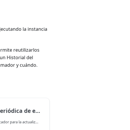
ejecutando la instancia
mite reutilizarlos
n Historial del
ramador y cuándo.
de enlaces de retroceso
Ejemplo de uso del Planificador para la actualización de datos en una tabla