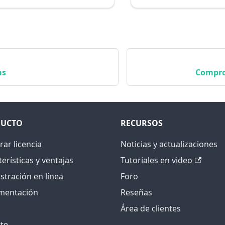
as
Compro
UCTO
RECURSOS
ar licencia
Noticias y actualizaciones
erísticas y ventajas
Tutoriales en video
tración en línea
Foro
mentación
Reseñas
Área de clientes
te