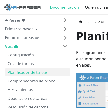
Documentación
Quién utiliz
A-Parser ❤️
Guía 📖
Primeros pasos 🚀
Plani
Editor de tareas ✏️
Guía 📖
El programador d
Configuración
ejecución periódi
Cola de tareas
enlaces.
Planificador de tareas
Comprobadores de proxy
Herramientas
Depuración de tareas
Resolución de captcha