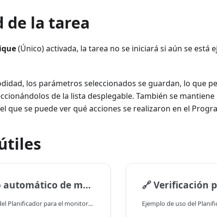
 de la tarea
ique
(Único) activada, la tarea no se iniciará si aún se está 
idad, los parámetros seleccionados se guardan, lo que per
cionándolos de la lista desplegable. También se mantiene u
el que se puede ver qué acciones se realizaron en el Prog
útiles
o de mensajes desde canales de Telegram
🔗
Verificación periódica 
Ejemplo de uso del Planificador para el monitoreo constante de mensajes en canales de Telegram