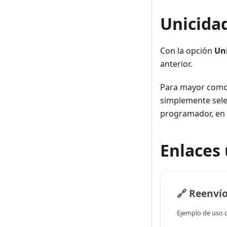
Unicidad
Con la opción
Un
anterior.
Para mayor comod
simplemente selec
programador, en 
Enlaces 
🔗
Reenvío automátic