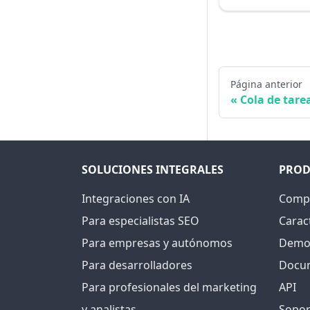
Página anterior
Cola de tare
SOLUCIONES INTEGRALES
PROD
Integraciones con IA
Compr
Para especialistas SEO
Caract
Para empresas y autónomos
Demos
Para desarrolladores
Docu
Para profesionales del marketing
API
y analistas
Sopor