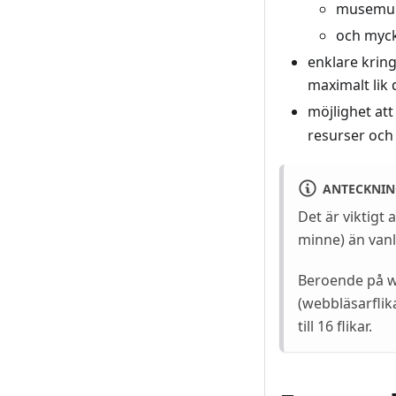
musemul
och myck
enklare krin
maximalt lik
möjlighet att
resurser och 
ANTECKNIN
Det är viktigt
minne) än vanli
Beroende på w
(webbläsarflika
till 16 flikar.