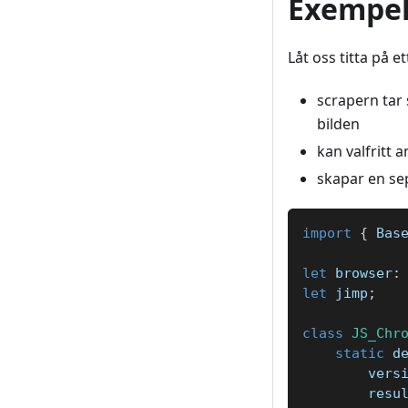
Exempel
Låt oss titta på 
scrapern tar
bilden
kan valfritt 
skapar en sep
import
{
 Bas
let
 browser
:
let
 jimp
;
class
JS_Chr
static
 d
        vers
        resu