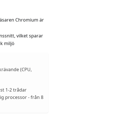
läsaren Chromium är
ssnitt, vilket sparar
k miljö
skrävande (CPU,
t 1-2 trådar
ig processor - från 8