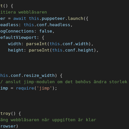
it
(
)
{
nitiera webbläsaren
ser 
=
await
this
.
puppeteer
.
launch
(
{
headless
:
this
.
conf
.
headless
,
logConnections
:
false
,
defaultViewport
:
{
    width
:
parseInt
(
this
.
conf
.
width
)
,
    height
:
parseInt
(
this
.
conf
.
height
)
,
}
this
.
conf
.
resize_width
)
{
// anslut jimp-modulen om det behövs ändra storlek
jimp 
=
require
(
'jimp'
)
;
stroy
(
)
{
täng webbläsaren när uppgiften är klar
browser
)