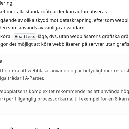
ering
et mer, alla standardåtgärder kan automatiseras
ggående av olika skydd mot dataskrapning, eftersom webb
 den som används av vanliga användare
 köra i
-läge, dvs. utan webbläsarens grafiska grän
Headless
gör det möjligt att köra webbläsaren på servrar utan grafis
G
 att notera att webbläsaranvändning är betydligt mer resur
ga trådar i A-Parser.
ebbplatsens komplexitet rekommenderas att använda högs
r) per tillgänglig processorkärna, till exempel för en 8-kärn