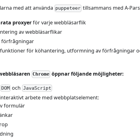
elarna med att använda
tillsammans med A-Pars
puppeteer
rata proxyer
för varje webbläsarflik
ntering av webbläsarflikar
v förfrågningar
r-funktioner för köhantering, utformning av förfrågningar 
webbläsaren
öppnar följande möjligheter:
Chrome
v
och
DOM
JavaScript
l interaktivt arbete med webbplatselement:
av formulär
länkar
rop
ddning