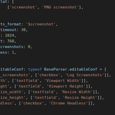
flat
:
[
[
'screenshot'
,
'PNG screenshot'
]
,
]
lts_format
:
'$screenshot'
,
_timeout
:
30
,
h
:
1024
,
ht
:
768
,
screenshots
:
0
,
less
:
1
,
ditableConf
:
typeof
 BaseParser
.
editableConf 
=
[
g_screenshots'
,
[
'checkbox'
,
'Log Screenshots'
]
]
,
dth'
,
[
'textfield'
,
'Viewport Width'
]
]
,
ight'
,
[
'textfield'
,
'Viewport Height'
]
]
,
size_width'
,
[
'textfield'
,
'Resize Width'
]
]
,
size_height'
,
[
'textfield'
,
'Resize Height'
]
]
,
adless'
,
[
'checkbox'
,
'Chrome Headless'
]
]
,