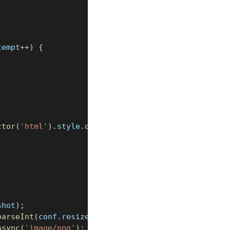
tempt
++
)
{
ctor
(
'html'
)
.
style
.
overflow 
=
'hidden'
;
}
)
;
shot
)
;
parseInt
(
conf
.
resize_height
)
)
;
Async
(
'image/png'
)
;