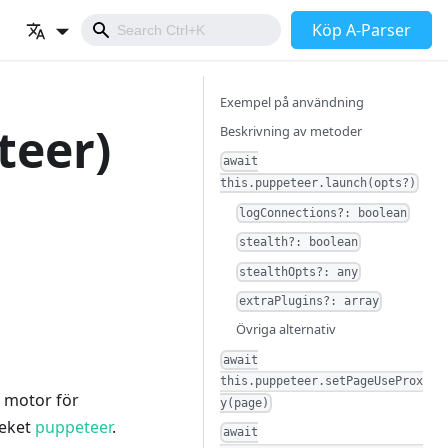
Köp A-Parser
Exempel på användning
teer)
Beskrivning av metoder
await
this.puppeteer.launch(opts?)
logConnections?: boolean
stealth?: boolean
stealthOpts?: any
extraPlugins?: array
Övriga alternativ
await
this.puppeteer.setPageUseProx
motor för
y(page)
teket
puppeteer
.
await