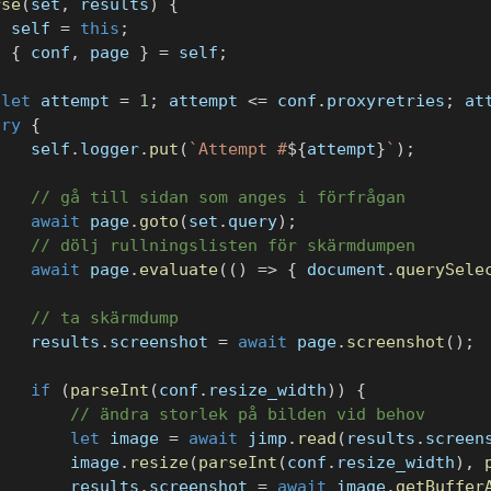
rse
(
set
,
 results
)
{
t
 self 
=
this
;
t
{
 conf
,
 page 
}
=
 self
;
(
let
 attempt 
=
1
;
 attempt 
<=
 conf
.
proxyretries
;
 at
try
{
    self
.
logger
.
put
(
`
Attempt #
${
attempt
}
`
)
;
// gå till sidan som anges i förfrågan
await
 page
.
goto
(
set
.
query
)
;
// dölj rullningslisten för skärmdumpen
await
 page
.
evaluate
(
(
)
=>
{
 document
.
querySele
// ta skärmdump
    results
.
screenshot 
=
await
 page
.
screenshot
(
)
;
if
(
parseInt
(
conf
.
resize_width
)
)
{
// ändra storlek på bilden vid behov
let
 image 
=
await
 jimp
.
read
(
results
.
screen
        image
.
resize
(
parseInt
(
conf
.
resize_width
)
,
        results
.
screenshot 
=
await
 image
.
getBuffer