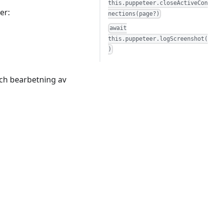
this.puppeteer.closeActiveCon
er:
nections(page?)
await
this.puppeteer.logScreenshot(
)
och bearbetning av