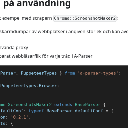
 på användning
ett exempel med scrapern
:
Chrome::ScreenshotMaker2
 skärmdumpar av webbplatser i angiven storlek och kan äve
använda proxy
arat webbläsarflik för varje tråd i A-Parser
eParser
,
 PuppeteerTypes 
}
from
'a-parser-types'
;
 PuppeteerTypes
.
Browser
;
ome_ScreenshotsMaker2
extends
BaseParser
{
efaultConf
:
typeof
 BaseParser
.
defaultConf 
=
{
ion
:
'0.2.1'
,
lts
:
{