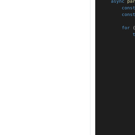
async
pa
cons
cons
for
            
            
            
            