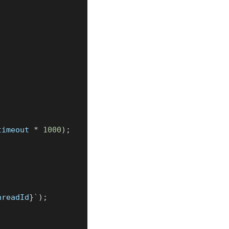
timeout 
*
1000
)
;
hreadId
}
`
)
;