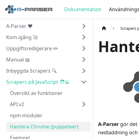
Dokumentation
Användningsf
A-Parser ❤️
Scrapers p
Kom igång 🚀
Hant
Uppgiftsredigerare ✏️
Manual 📖
Inbyggda Scrapers 🔍
Scrapers på JavaScript 🧑‍💻
Översikt av funktioner
API v2
npm-moduler
A-Parser
gör det
Hantera Chrome (puppeteer)
nedladdning och 
Exempel