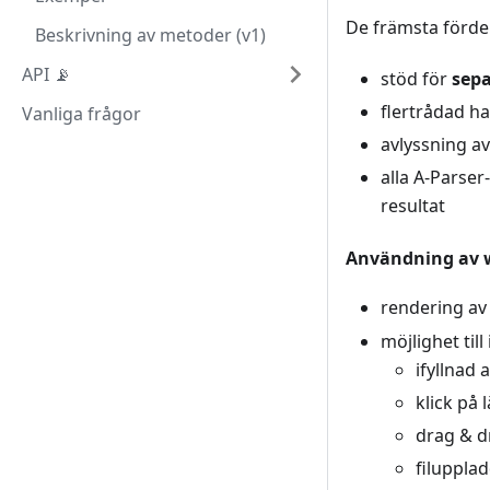
De främsta förd
Beskrivning av metoder (v1)
API 📡
stöd för
sepa
flertrådad ha
Vanliga frågor
avlyssning a
alla A-Parse
resultat
Användning av 
rendering a
möjlighet til
ifyllnad 
klick på 
drag & d
filuppla