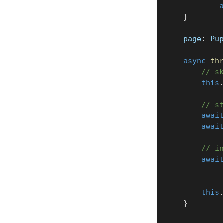
}
    page
:
 Pu
async
th
// s
this
// s
awai
awai
// i
awai
this
}