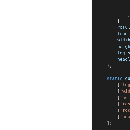
            
}
,
        resu
        load
        widt
        heig
        log_
        head
}
;
static
 e
[
'lo
[
'wi
[
'he
[
're
[
're
[
'he
]
;