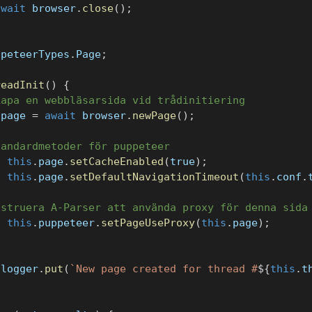
await
 browser
.
close
(
)
;
ppeteerTypes
.
Page
;
readInit
(
)
{
kapa en webbläsarsida vid trådinitiering
.
page 
=
await
 browser
.
newPage
(
)
;
tandardmetoder för puppeteer
t
this
.
page
.
setCacheEnabled
(
true
)
;
t
this
.
page
.
setDefaultNavigationTimeout
(
this
.
conf
.
nstruera A-Parser att använda proxy för denna sida
t
this
.
puppeteer
.
setPageUseProxy
(
this
.
page
)
;
.
logger
.
put
(
`
New page created for thread #
${
this
.
t