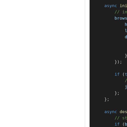
async
in
// i
        brow
            
            
            
            
            
}
)
;
if
(
            
}
;
}
;
async
de
// s
if
(