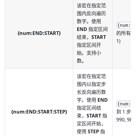
该宏在指定范
围内反向遍历
数字。使用
{num:1
END
指定区间
{num:END:START}
的所有数字 (1
结束，
START
1)
指定区间开
始。支持小
数。
该宏在指定范
围内以指定步
长反向遍历数
字。使用
END
{num:1
指定区间结
{num:END:START:STEP}
到 1 步长
束，
START
指
990, 980, 
定区间开始，
使用
STEP
指