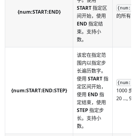
START
指定区
{num:1
{num:START:END}
间开始，使用
的所有数字 (1
END
指定结
束。支持小
数。
该宏在指定范
围内以指定步
长遍历数字。
使用
START
指
{num:0
定区间开始，
{num:START:END:STEP}
1000 步
使用
END
指
20 ..., 9
定结束，使用
STEP
指定步
长。支持小
数。