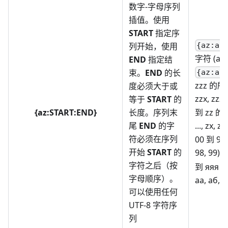
数字-字母序列
插值。使用
START
指定序
列开始，使用
{az:a:
字符 (a, b,
END
指定结
束。
END
的长
{az:aa
zzz 的所有字
度必须大于或
zzx, zzz
等于
START
的
{az:START:END}
长度。序列末
到 zz 的所有
尾
END
的字
..., zx, z
符必须在序列
00 到 99 
开始
START
的
98, 99)。
字符之后（按
到 яяя 
字母顺序）。
аа, аб, .
可以使用任何
UTF-8 字符序
列