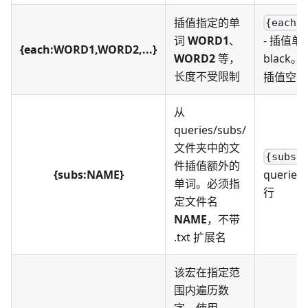
插值指定的单
{each:
词
WORD1
、
- 插值单词 
{each:WORD1,WORD2,...}
WORD2
等，
black。
长度不受限制
插值空单词
从
queries/subs/
文件夹中的文
{subs:
件插值额外的
{subs:NAME}
queries
单词。必须指
行
定文件名
NAME
，不带
.txt 扩展名
该宏在指定范
围内遍历数
字。使用