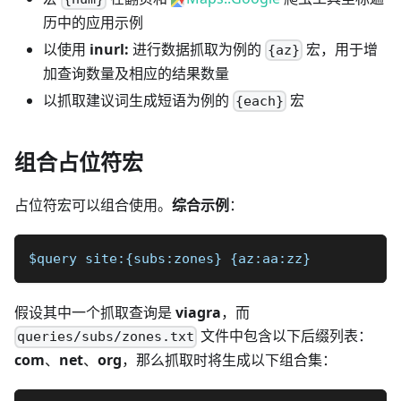
历中的应用示例
以使用
inurl:
进行数据抓取为例的
宏，用于增
{az}
加查询数量及相应的结果数量
以抓取建议词生成短语为例的
宏
{each}
组合占位符宏
占位符宏可以组合使用。
综合示例
：
$query site:{subs:zones} {az:aa:zz}
假设其中一个抓取查询是
viagra
，而
文件中包含以下后缀列表：
queries/subs/zones.txt
com
、
net
、
org
，那么抓取时将生成以下组合集：