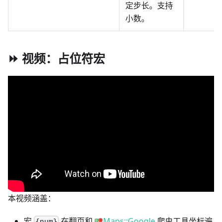
定步长。支持
小数。
⏩ 视频：占位符宏
本视频涵盖：
宏
在翻页和
Maps::Google
爬虫工具坐标遍
{num}