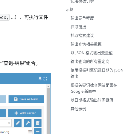
使用模板引擎
示例
...）、可执行文件
ocx,
输出竞争程度
抓取链接
抓取搜索建议
输出查询相关数据
以 JSON 格式输出变量值
输出查询的所有重定向
“查询-结果”组合。
使用模板引擎记录日期的 JSON
输出
根据关键词检查网站是否在
Google 新闻中
以日期格式输出时间戳值
其他示例