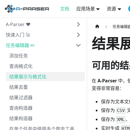
文档
应用场景
资源
A-Parser ❤️
任务编辑器
快速入门 🚀
结果
任务编辑器 ✏️
添加任务
可用的结
查询格式化
结果展示与格式化
在
A-Parser
中，
结果去重
变得非常容易：
结果过滤器
保存为文本文
查询构造器
保存为
CSV
结果构造器
保存为
XML
实时生成
在单个任务中使用多个爬虫工具
HTM