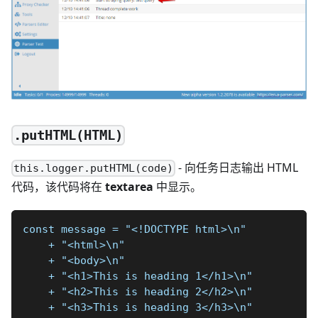
.putHTML(HTML)
- 向任务日志输出 HTML
this.logger.putHTML(code)
代码，该代码将在
textarea
中显示。
const message = "<!DOCTYPE html>\n"
    + "<html>\n"
    + "<body>\n"
    + "<h1>This is heading 1</h1>\n"
    + "<h2>This is heading 2</h2>\n"
    + "<h3>This is heading 3</h3>\n"