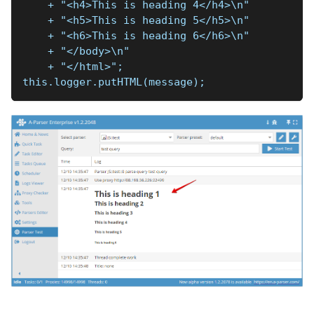
    + "<h4>This is heading 4</h4>\n"
    + "<h5>This is heading 5</h5>\n"
    + "<h6>This is heading 6</h6>\n"
    + "</body>\n"
    + "</html>";
this.logger.putHTML(message);