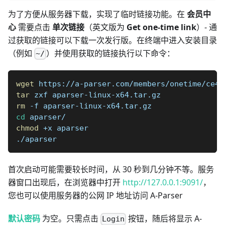
为了方便从服务器下载，实现了临时链接功能。在
会员中
心
需要点击
单次链接
（英文版为
Get one-time link
）- 通
过获取的链接可以下载一次发行版。在终端中进入安装目录
（例如
）并使用获取的链接执行以下命令：
~/
wget
 https://a-parser.com/members/onetime/ce42
tar
 zxf aparser-linux-x64.tar.gz
rm
 -f aparser-linux-x64.tar.gz
cd
 aparser/
chmod
 +x aparser
./aparser
首次启动可能需要较长时间，从 30 秒到几分钟不等。服务
器窗口出现后，在浏览器中打开
http://127.0.0.1:9091/
，
您也可以使用服务器的公网 IP 地址访问 A-Parser
默认密码
为空。只需点击
按钮，随后将显示 A-
Login