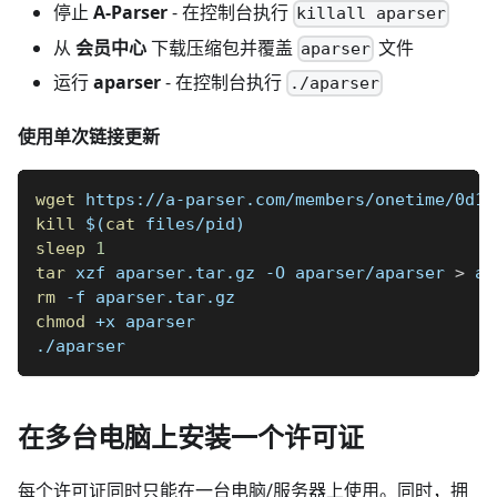
停止
A-Parser
- 在控制台执行
killall aparser
从
会员中心
下载压缩包并覆盖
文件
aparser
运行
aparser
- 在控制台执行
./aparser
使用单次链接更新
wget
 https://a-parser.com/members/onetime/0d19
kill
$(
cat
 files/pid
)
sleep
1
tar
 xzf aparser.tar.gz -O aparser/aparser 
>
 ap
rm
 -f aparser.tar.gz
chmod
 +x aparser
./aparser
在多台电脑上安装一个许可证
每个许可证同时只能在一台电脑/服务器上使用。同时，拥