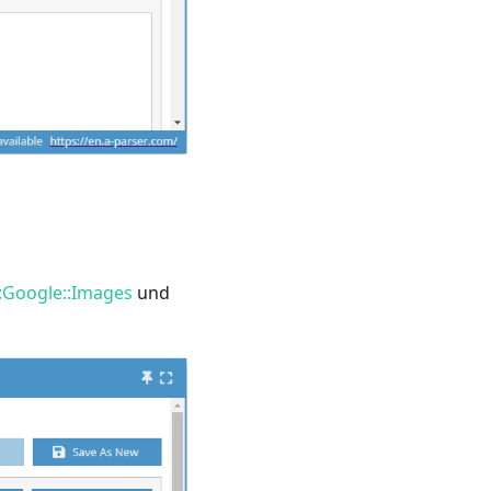
::Google::Images
und