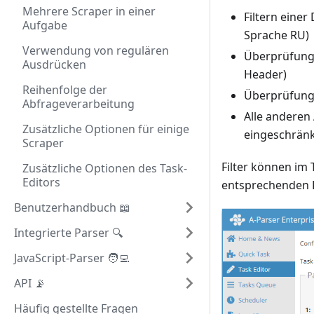
Mehrere Scraper in einer
Filtern eine
Aufgabe
Sprache RU)
Verwendung von regulären
Überprüfung 
Ausdrücken
Header)
Reihenfolge der
Überprüfung,
Abfrageverarbeitung
Alle anderen
Zusätzliche Optionen für einige
eingeschrän
Scraper
Filter können im
Zusätzliche Optionen des Task-
Editors
entsprechenden P
Benutzerhandbuch 📖
Integrierte Parser 🔍
JavaScript-Parser 🧑‍💻
API 📡
Häufig gestellte Fragen