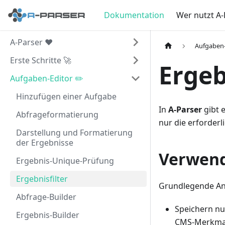
Dokumentation
Wer nutzt A-
A-Parser ❤️
Aufgaben-
Erste Schritte 🚀
Ergeb
Aufgaben-Editor ✏️
Hinzufügen einer Aufgabe
In
A-Parser
gibt 
Abfrageformatierung
nur die erforderl
Darstellung und Formatierung
der Ergebnisse
Verwend
Ergebnis-Unique-Prüfung
Ergebnisfilter
Grundlegende A
Abfrage-Builder
Speichern nu
Ergebnis-Builder
CMS-Merkma