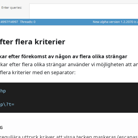
fter flera kriterier
nkar efter förekomst av någon av flera olika strängar
änkar efter flera olika strängar använder vi möjligheten att 
flera kriterier med en separator:
php
hp\?t=
G
reguljära uttryck kräver att vissa tecken maskeras (escapas