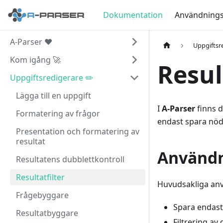
Dokumentation
Användningsf
A-Parser ❤️
Uppgiftsr
Kom igång 🚀
Resul
Uppgiftsredigerare ✏️
Lägga till en uppgift
I
A-Parser
finns d
Formatering av frågor
endast spara nödv
Presentation och formatering av
resultat
Användni
Resultatens dubblettkontroll
Resultatfilter
Huvudsakliga an
Frågebyggare
Spara endast 
Resultatbyggare
Filtrering av