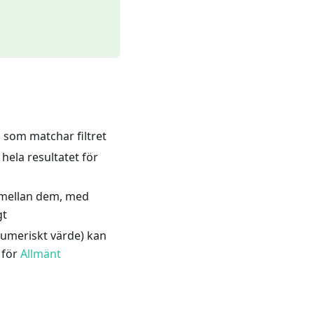
n som matchar filtret
 hela resultatet för
mellan dem, med
gt
 numeriskt värde) kan
 för
Allmänt