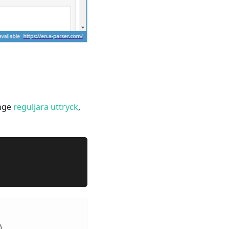
ange
reguljära uttryck
,
)