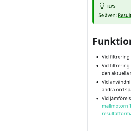
TIPS
Se även:
Resul
Funktio
Vid filtrerin
Vid filtrerin
den aktuella 
Vid användning
andra ord spa
Vid jämförels
mallmotorn T
resultatform