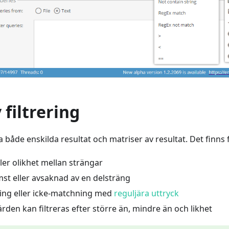
 filtrering
ra både enskilda resultat och matriser av resultat. Det finns fl
eller olikhet mellan strängar
mst eller avsaknad av en delsträng
ing eller icke-matchning med
reguljära uttryck
den kan filtreras efter större än, mindre än och likhet