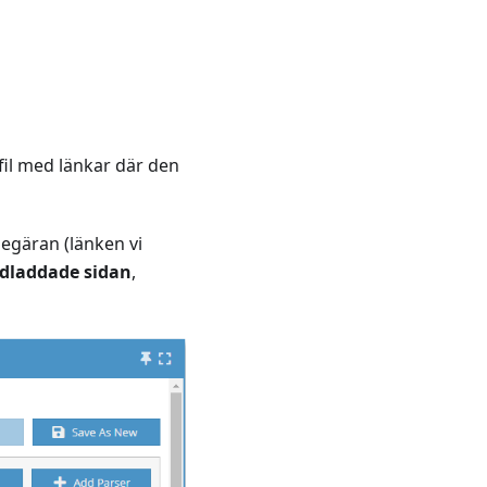
 fil med länkar där den
egäran (länken vi
edladdade sidan
,