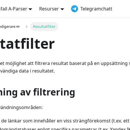
all A-Parser
Resurser
Telegramchatt
edigerare ✏️
Resultatfilter
tatfilter
et möjlighet att filtrera resultat baserat på en uppsättning 
ändiga data i resultatet.
ng av filtrering
vändningsområden:
de länkar som innehåller en viss strängförekomst (t.ex. et
 domändatabaser enligt specifika parametrar (t.ex. Yandex I