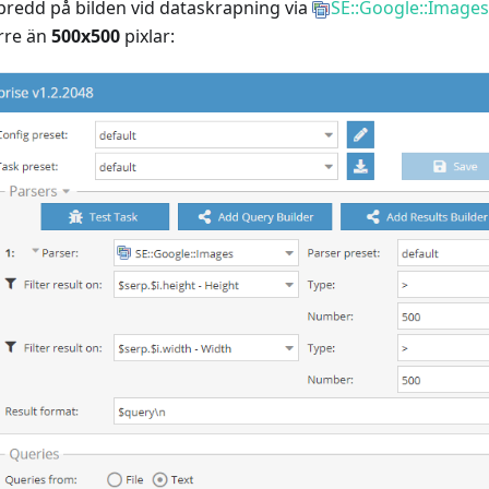
 bredd på bilden vid dataskrapning via
SE::Google::Images
örre än
500x500
pixlar: