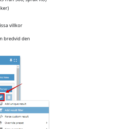
iker)
ssa villkor
en bredvid den