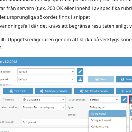
var från servern (t.ex. 200 OK eller innehåll av specifika rubr
et ursprungliga sökordet finns i snippet
vändningsfall där det krävs att begränsa resultaten enligt vi
 till i Uppgiftsredigeraren genom att klicka på verktygsikon
n: