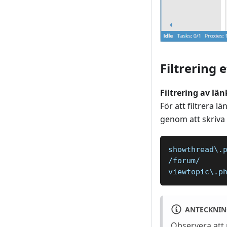
Filtrering e
Filtrering av lä
För att filtrera l
genom att skriva 
showthread\.
/forum/
viewtopic\.p
ANTECKNIN
Observera att 