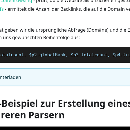
::SafeBrowsing
- prüft, ob die Website als unsicher eingestuf
fs
- ermittelt die Anzahl der Backlinks, die auf die Domain 
t
t geben wir die ursprüngliche Abfrage (Domäne) und die E
on uns gewünschten Reihenfolge aus:
totalcount, $p2.globalRank, $p3.totalcount, $p4.tr
unterladen
Beispiel zur Erstellung eine
reren Parsern