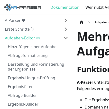
Dokumentation
Wer nutzt A-
A-Parser ❤️
Aufgaben-
Erste Schritte 🚀
Mehre
Aufgaben-Editor ✏️
Aufg
Hinzufügen einer Aufgabe
Abfrageformatierung
Darstellung und Formatierung
Funktio
der Ergebnisse
Ergebnis-Unique-Prüfung
A-Parser
unterstü
Ergebnisfilter
Folgendes ermögl
Abfrage-Builder
Die Ergebnis
Ergebnis-Builder
Domänen nach