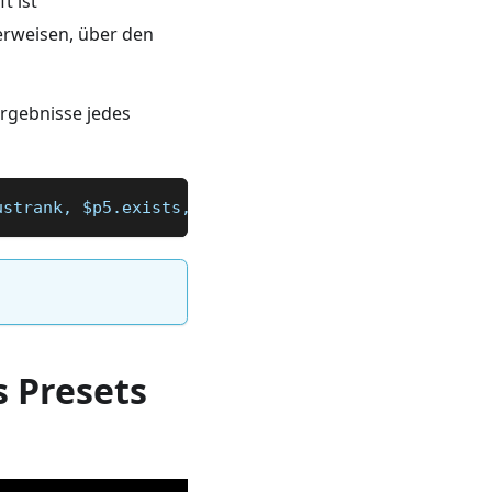
t ist
verweisen, über den
rgebnisse jedes
ustrank, $p5.exists, $p6.bl\n
s Presets