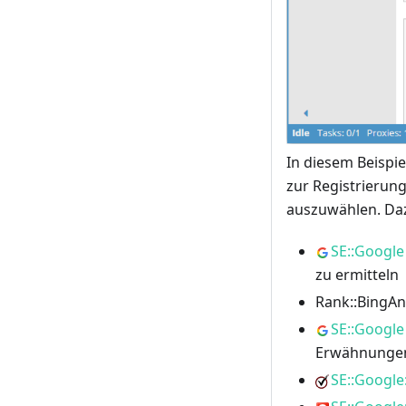
In diesem Beispi
zur Registrierun
auszuwählen. Daz
SE::Google
zu ermitteln
Rank::BingAn
SE::Google
Erwähnungen
SE::Google