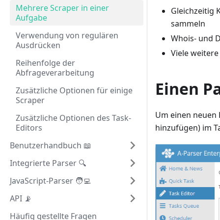
Mehrere Scraper in einer
Gleichzeitig
Aufgabe
sammeln
Verwendung von regulären
Whois- und 
Ausdrücken
Viele weiter
Reihenfolge der
Abfrageverarbeitung
Einen P
Zusätzliche Optionen für einige
Scraper
Um einen neuen P
Zusätzliche Optionen des Task-
Editors
hinzufügen) im Ta
Benutzerhandbuch 📖
Integrierte Parser 🔍
JavaScript-Parser 🧑‍💻
API 📡
Häufig gestellte Fragen