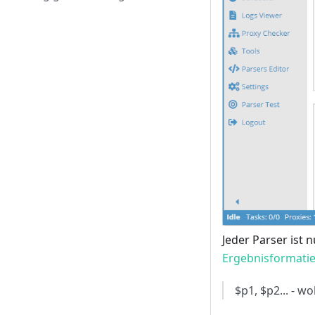
Jeder Parser ist 
Ergebnisformati
$p1, $p2... - w