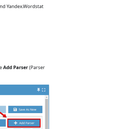
und Yandex.Wordstat
he
Add Parser
(Parser