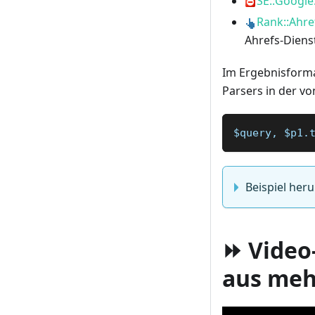
SE::Google
Rank::Ahre
Ahrefs-Diens
Im Ergebnisforma
Parsers in der v
$query, $p1.
Beispiel her
⏩ Video-
aus meh