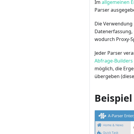
Im
allgemeinen 
Parser ausgegebe
Die Verwendung m
Datenerfassung, d
wodurch Proxy-Sp
Jeder Parser ver
Abfrage-Builders
möglich, die Erg
übergeben (diese 
Beispie