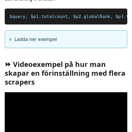
$query, $p1.totalcount, $p2.globalRank, $p3.to
Ladda ner exempel
⏩ Videoexempel på hur man
skapar en förinställning med flera
scrapers