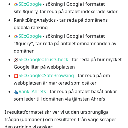
SE::Google
- sökning i Google i formatet
site:$query, tar reda på antalet indexerade sidor
Rank::BingAnalytics - tar reda på domänens
globala ranking
SE::Google
- sökning i Google i formatet
"$query", tar reda på antalet omnämnanden av
domänen
SE::Google::TrustCheck
- tar reda på hur mycket
Google litar på webbplatsen
SE::Google::SafeBrowsing
- tar reda på om
webbplatsen är markerad som osäker
Rank::Ahrefs
- tar reda på antalet bakåtlänkar
som leder till domänen via tjänsten Ahrefs
I resultatformatet skriver vi ut den ursprungliga
frågan (domänen) och resultaten från varje scraper i
den ordning vi önskar: