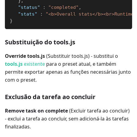
}
,
"status"
:
"completed"
,
"stats"
:
"<b>Overall stats</b><br>Runtime:
}
Substituição do tools.js
Override tools.js
(Substituir tools.js) - substitui o
tools.js
existente
para o preset atual, e também
permite exportar apenas as funções necessárias junto
com o preset.
Exclusão da tarefa ao concluir
Remove task on complete
(Excluir tarefa ao concluir)
- exclui a tarefa ao concluir, sem adicioná-la às tarefas
finalizadas.