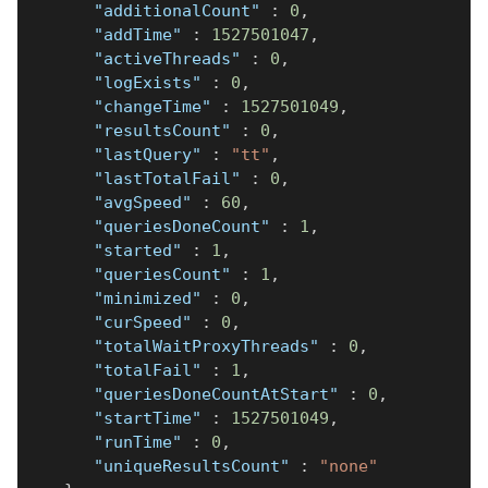
"additionalCount"
:
0
,
"addTime"
:
1527501047
,
"activeThreads"
:
0
,
"logExists"
:
0
,
"changeTime"
:
1527501049
,
"resultsCount"
:
0
,
"lastQuery"
:
"tt"
,
"lastTotalFail"
:
0
,
"avgSpeed"
:
60
,
"queriesDoneCount"
:
1
,
"started"
:
1
,
"queriesCount"
:
1
,
"minimized"
:
0
,
"curSpeed"
:
0
,
"totalWaitProxyThreads"
:
0
,
"totalFail"
:
1
,
"queriesDoneCountAtStart"
:
0
,
"startTime"
:
1527501049
,
"runTime"
:
0
,
"uniqueResultsCount"
:
"none"