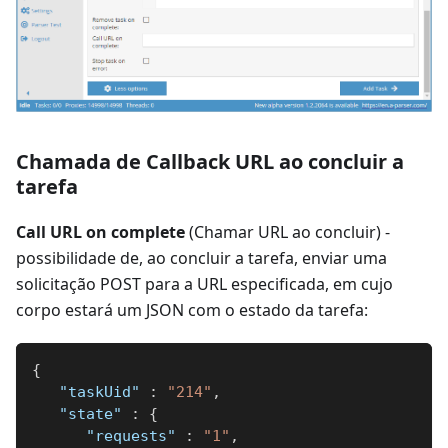
Chamada de Callback URL ao concluir a
tarefa
Call URL on complete
(Chamar URL ao concluir) -
possibilidade de, ao concluir a tarefa, enviar uma
solicitação POST para a URL especificada, em cujo
corpo estará um JSON com o estado da tarefa:
{
"taskUid"
:
"214"
,
"state"
:
{
"requests"
:
"1"
,