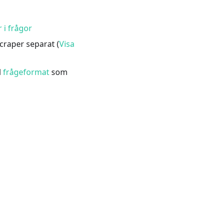
 i frågor
scraper separat (
Visa
l
frågeformat
som