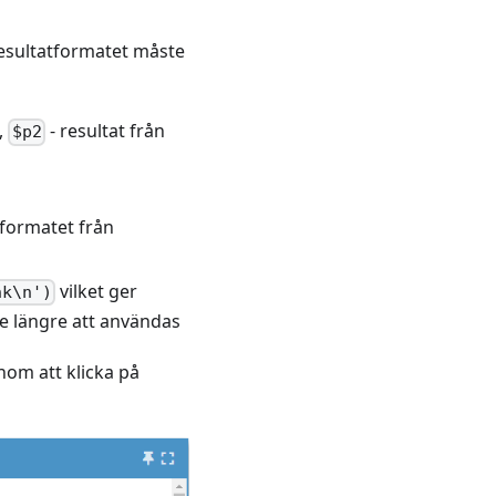
resultatformatet måste
,
- resultat från
$p2
tformatet från
vilket ger
nk\n')
e längre att användas
nom att klicka på