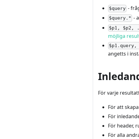
- frå
$query
- a
$query.*
$p1, $p2, 
möjliga resul
$p1.query,
angetts i ins
Inledan
För varje resulta
För att skapa 
För inledande
För header, r
För alla an