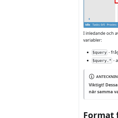
I inledande och 
variabler:
- frå
$query
- a
$query.*
ANTECKNIN
Viktigt! Dessa
när samma var
Format 