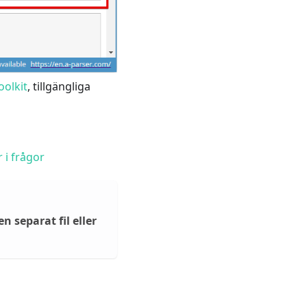
oolkit
, tillgängliga
 i frågor
n separat fil eller