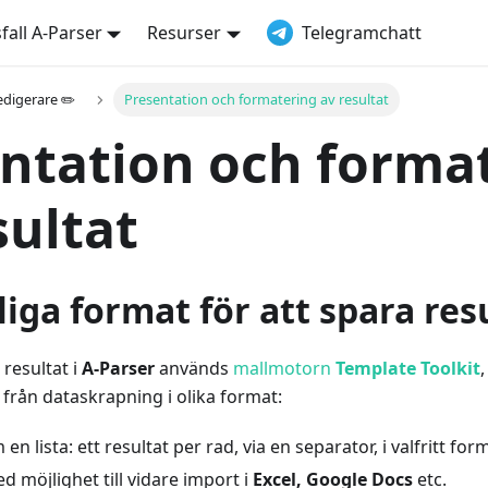
all A-Parser
Resurser
Telegramchatt
edigerare ✏️
Presentation och formatering av resultat
ntation och forma
sultat
liga format för att spara res
 resultat i
A-Parser
används
mallmotorn
Template Toolkit
,
t från dataskrapning i olika format:
m en lista: ett resultat per rad, via en separator, i valfritt for
ed möjlighet till vidare import i
Excel, Google Docs
etc.