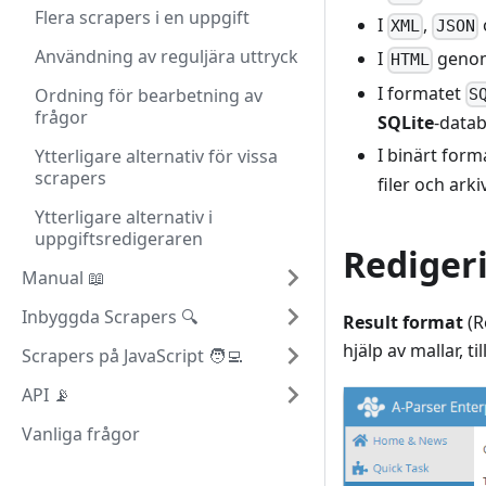
Flera scrapers i en uppgift
I
,
XML
JSON
Användning av reguljära uttryck
I
genom 
HTML
I formatet
Ordning för bearbetning av
S
frågor
SQLite
-data
I binärt forma
Ytterligare alternativ för vissa
scrapers
filer och arkiv
Ytterligare alternativ i
uppgiftsredigeraren
Rediger
Manual 📖
Inbyggda Scrapers 🔍
Result format
(R
hjälp av mallar, t
Scrapers på JavaScript 🧑‍💻
API 📡
Vanliga frågor