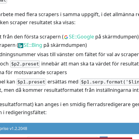
mat
rbete med flera scrapers i samma uppgift, i det allmänna 
ken scraper resultatet ska visas:
t från den första scrapern (
SE::Google
på skärmdumpen)
rapern (
SE::Bing
på skärmdumpen)
ningsnummer visas till vänster om fältet för val av scraper
och
innebär att man ska ta värdet för resulta
$p2.preset
rna för motsvarande scrapers
pel kan
ersättas med
$p1.preset
$p1.serp.format('$li
, men då kommer resultatformatet från inställningarna int
esultatformat) kan anges i en smidig flerradsredigerare ge
i redigeringsfältet: