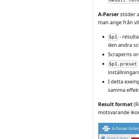
Result for
A-Parser
stöder a
man ange från vil
- resulta
$p1
den andra sc
Scraperns ord
$p1.preset
inställninga
I detta exem
samma effekt
Result format
(R
motsvarande ikon 