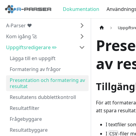
Dokumentation
Användningsf
A-Parser ❤️
Uppgiftsr
Kom igång 🚀
Prese
Uppgiftsredigerare ✏️
av re
Lägga till en uppgift
Formatering av frågor
Presentation och formatering av
Tillgäng
resultat
Resultatens dubblettkontroll
För att formatera
Resultatfilter
att spara resulta
Frågebyggare
I textfiler so
Resultatbyggare
I
-filer m
CSV