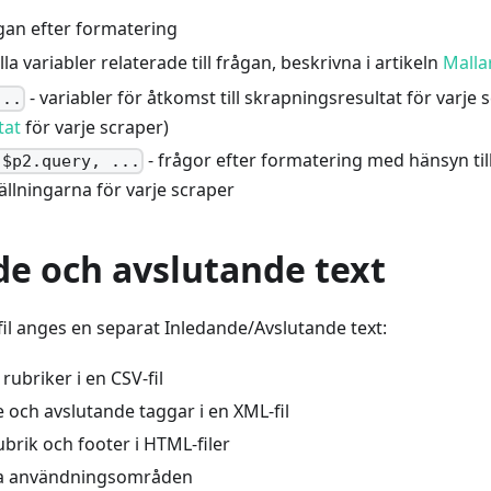
gan efter formatering
lla variabler relaterade till frågan, beskrivna i artikeln
Mallar
- variabler för åtkomst till skrapningsresultat för varje 
...
tat
för varje scraper)
- frågor efter formatering med hänsyn til
 $p2.query, ...
tällningarna för varje scraper
de och avslutande text
tfil anges en separat Inledande/Avslutande text:
rubriker i en CSV-fil
 och avslutande taggar i en XML-fil
ubrik och footer i HTML-filer
dra användningsområden