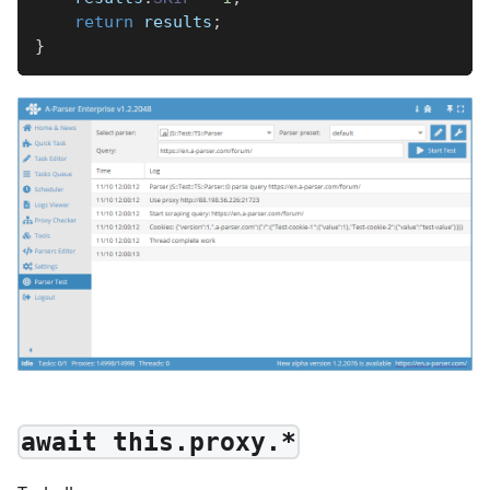
return
 results
;
}
await this.proxy.*