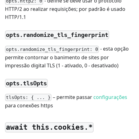
- define se deve usar o protocolo
opts.http2: 0
HTTP/2 ao realizar requisições; por padrão é usado
HTTP/1.1
opts.randomize_tls_fingerprint
- esta opção
opts.randomize_tls_fingerprint: 0
permite contornar o banimento de sites por
impressão digital TLS (1 - ativado, 0 - desativado)
opts.tlsOpts
– permite passar
configurações
tlsOpts: { ... }
para conexões https ​
await this.cookies.*