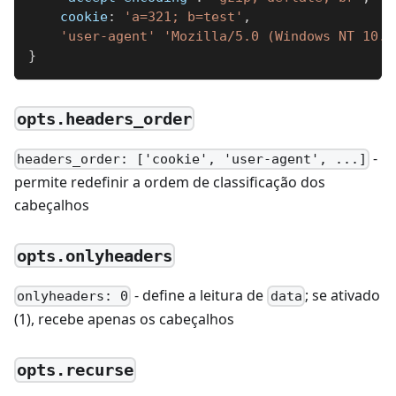
cookie
:
'a=321; b=test'
,
'user-agent'
'Mozilla/5.0 (Windows NT 10.0
}
opts.headers_order
-
headers_order: ['cookie', 'user-agent', ...]
permite redefinir a ordem de classificação dos
cabeçalhos
opts.onlyheaders
- define a leitura de
; se ativado
onlyheaders: 0
data
(1), recebe apenas os cabeçalhos
opts.recurse