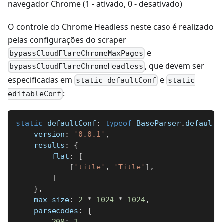
navegador Chrome (1 - ativado, 0 - desativado)
O controle do Chrome Headless neste caso é realizado
pelas configurações do scraper
e
bypassCloudFlareChromeMaxPages
, que devem ser
bypassCloudFlareChromeHeadless
especificadas em
e
static defaultConf
static
:
editableConf
static
 defaultConf
:
typeof
 BaseParser
.
defaultC
    version
:
'0.0.1'
,
    results
:
{
        flat
:
[
[
'title'
,
'Title'
]
,
]
}
,
    max_size
:
2
*
1024
*
1024
,
    parsecodes
:
{
200
:
1
,