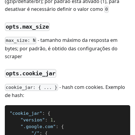
(gzip/deflate/br); por padrão está ativado (1), para
desativar é necessário definir o valor como
0
opts.max_size
- tamanho máximo da resposta em
max_size: N
bytes; por padrão, é obtido das configurações do
scraper
opts.cookie_jar
- hash com cookies. Exemplo
cookie_jar: { ... }
de hash:
"cookie_jar"
:
{
"version"
:
1
,
".google.com"
:
{
"/"
:
{