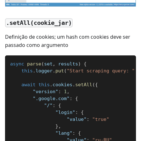
.setAll(cookie_jar)
Definição de cookies; um hash com cookies deve ser
passado como argumento
async
parse
(
set
,
 results
)
{
this
.
logger
.
put
(
"Start scraping query: "
+
await
this
.
cookies
.
setAll
(
{
"version"
:
1
,
".google.com"
:
{
"/"
:
{
"login"
:
{
"value"
:
"true"
}
,
"lang"
:
{
"value"
:
"ru-RU"