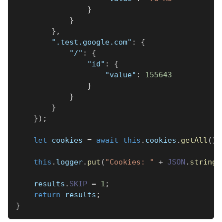
}
}
}
,
".test.google.com"
:
{
"/"
:
{
"id"
:
{
"value"
:
155643
}
}
}
}
)
;
let
 cookies 
=
await
this
.
cookies
.
getAll
(
)
;
this
.
logger
.
put
(
"Cookies: "
+
JSON
.
stringi
    results
.
SKIP
=
1
;
return
 results
;
}