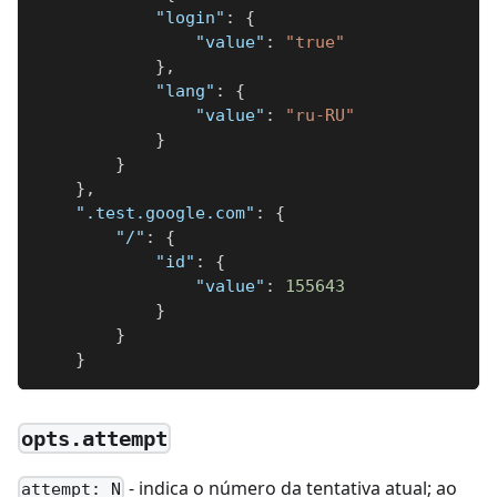
"login"
:
{
"value"
:
"true"
}
,
"lang"
:
{
"value"
:
"ru-RU"
}
}
}
,
".test.google.com"
:
{
"/"
:
{
"id"
:
{
"value"
:
155643
}
}
}
opts.attempt
- indica o número da tentativa atual; ao
attempt: N