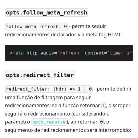
opts.follow_meta_refresh
- permite seguir
follow_meta_refresh: 0
redirecionamentos declarados via meta tag HTML:
<
meta
http-equiv
=
"
refresh
"
content
=
"
time; url=
opts.redirect_filter
- permite definir
redirect_filter: (hdr) => 1 | 0
uma função de filtragem para seguir
redirecionamentos; se a função retornar
, o scraper
1
seguirá o redirecionamento (considerando o
parâmetro
); ao retornar
, o
opts.recurse
0
seguimento de redirecionamentos será interrompido: