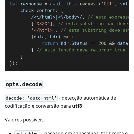
let
 response 
=
await
this
.
request
(
'GET'
,
 set
.
q
check_content
:
[
/
<\/html>|<\/body>
/
,
// esta expressão
[
'XXXX'
]
,
// esta substring não deve e
'</html>'
,
// esta substring deve esta
(
data
,
 hdr
)
=>
{
return
 hdr
.
Status
==
200
&&
 data
.
l
}
// esta função deve retornar true
]
}
)
;
opts.decode
- detecção automática de
decode: 'auto-html'
codificação e conversão para
utf8
Valores possíveis:
- baseado em cabeçalhos, tags meta e
auto-html