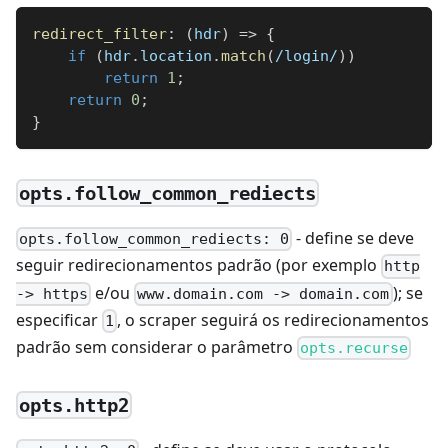
redirect_filter
:
(
hdr
)
=>
{
if
(
hdr
.
location
.
match
(
/
login
/
)
)
return
1
;
return
0
;
}
opts.follow_common_rediects
- define se deve
opts.follow_common_rediects: 0
seguir redirecionamentos padrão (por exemplo
http
e/ou
); se
-> https
www.domain.com -> domain.com
especificar
, o scraper seguirá os redirecionamentos
1
padrão sem considerar o parâmetro
opts.recurse
opts.http2