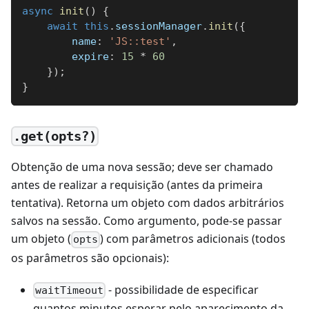
async
init
(
)
{
await
this
.
sessionManager
.
init
(
{
name
:
'JS::test'
,
expire
:
15
*
60
}
)
;
}
.get(opts?)
Obtenção de uma nova sessão; deve ser chamado
antes de realizar a requisição (antes da primeira
tentativa). Retorna um objeto com dados arbitrários
salvos na sessão. Como argumento, pode-se passar
um objeto (
) com parâmetros adicionais (todos
opts
os parâmetros são opcionais):
- possibilidade de especificar
waitTimeout
quantos minutos esperar pelo aparecimento da