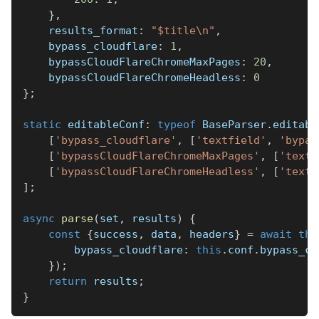
}
,
    results_format
:
"$title\n"
,
    bypass_cloudflare
:
1
,
    bypassCloudFlareChromeMaxPages
:
20
,
    bypassCloudFlareChromeHeadless
:
0
}
;
static
 editableConf
:
typeof
 BaseParser
.
editabl
[
'bypass_cloudflare'
,
[
'textfield'
,
'bypas
[
'bypassCloudFlareChromeMaxPages'
,
[
'textf
[
'bypassCloudFlareChromeHeadless'
,
[
'textf
]
;
async
parse
(
set
,
 results
)
{
const
{
success
,
 data
,
 headers
}
=
await
thi
        bypass_cloudflare
:
this
.
conf
.
bypass_cl
}
)
;
return
 results
;
}