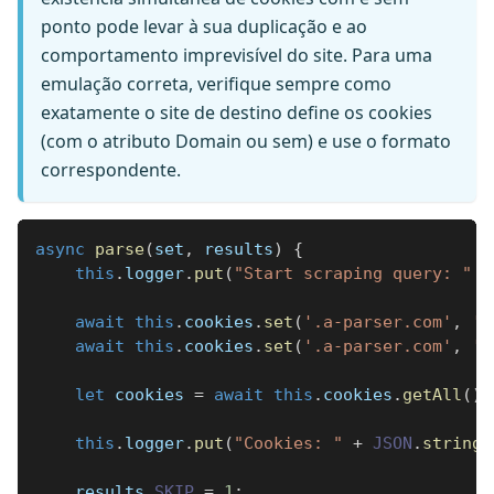
ponto pode levar à sua duplicação e ao
comportamento imprevisível do site. Para uma
emulação correta, verifique sempre como
exatamente o site de destino define os cookies
(com o atributo Domain ou sem) e use o formato
correspondente.
async
parse
(
set
,
 results
)
{
this
.
logger
.
put
(
"Start scraping query: "
+
await
this
.
cookies
.
set
(
'.a-parser.com'
,
'/
await
this
.
cookies
.
set
(
'.a-parser.com'
,
'/
let
 cookies 
=
await
this
.
cookies
.
getAll
(
)
;
this
.
logger
.
put
(
"Cookies: "
+
JSON
.
stringi
    results
.
SKIP
=
1
;