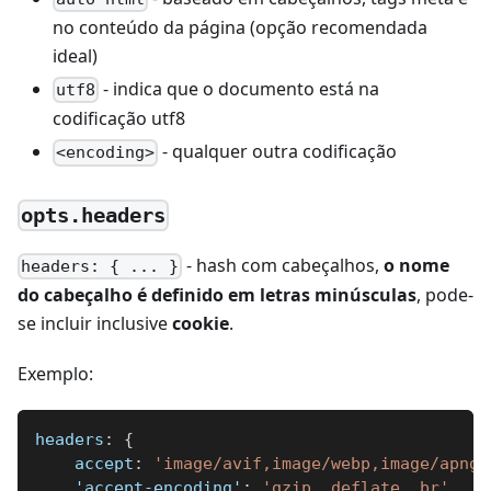
no conteúdo da página (opção recomendada
ideal)
- indica que o documento está na
utf8
codificação utf8
- qualquer outra codificação
<encoding>
opts.headers
- hash com cabeçalhos,
o nome
headers: { ... }
do cabeçalho é definido em letras minúsculas
, pode-
se incluir inclusive
cookie
.
Exemplo:
headers
:
{
accept
:
'image/avif,image/webp,image/apng,
'accept-encoding'
:
'gzip, deflate, br'
,