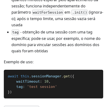
sessão; funciona independentemente do
parâmetro
em
(ignora-
waitForSession
.init()
o); após o tempo limite, uma sessão vazia será
usada
- obtenção de uma sessão com uma tag
tag
específica; pode-se usar, por exemplo, o nome do
domínio para vincular sessões aos domínios dos
quais foram obtidas
Exemplo de uso:
await
this
.
sessionManager
.
get
(
{
waitTimeout
:
10
,
tag
:
'test session'
}
)