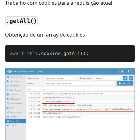
Trabalho com cookies para a requisição atual
.getAll()
Obtenção de um array de cookies
await
this
.
cookies
.
getAll
(
)
;