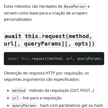
Estes métodos são herdados de
e
BaseParser
servem como base para a criação de scrapers
personalizados
await this.request(method,
url[, queryParams][, opts])
await
this
.
request
(
method
,
 url
,
 queryParams
,
 o
Obtenção de resposta HTTP por requisição, os
seguintes argumentos são especificados:
- método da requisição (GET, POST...)
method
- link para a requisição
url
- hash com parâmetros get ou hash
queryParams