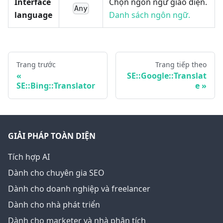
Interface
Chọn ngôn ngữ giao diện.
Any
language
Danh sách ngôn ngữ.
Trang trước
Trang tiếp theo
SE::Google::Translat
SE::Bing::Translator
e
GIẢI PHÁP TOÀN DIỆN
Tích hợp AI
Dành cho chuyên gia SEO
Dành cho doanh nghiệp và freelancer
Dành cho nhà phát triển
Dành cho marketer và nhà phân tích