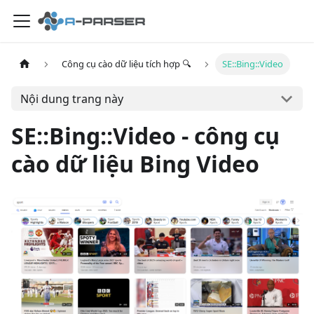
Công cụ cào dữ liệu tích hợp 🔍
SE::Bing::Video
Nội dung trang này
SE::Bing::Video - công cụ
cào dữ liệu Bing Video