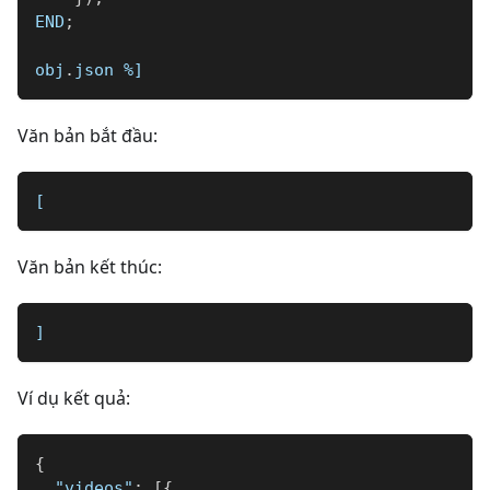
END
;
obj
.
json 
%]
Văn bản bắt đầu:
[
Văn bản kết thúc:
]
Ví dụ kết quả:
{
"videos"
:
[
{