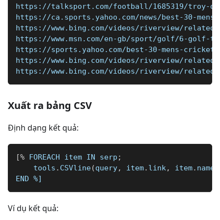
https://talksport.com/football/1685319/troy-de
https://ca.sports.yahoo.com/news/best-30-mens-
https://www.bing.com/videos/riverview/relatedv
https://www.msn.com/en-gb/sport/golf/6-golf-ti
https://sports.yahoo.com/best-30-mens-crickete
https://www.bing.com/videos/riverview/relatedv
https://www.bing.com/videos/riverview/relatedv
Xuất ra bảng CSV
Định dạng kết quả:
[
%
 FOREACH item IN serp
;
    tools
.
CSVline
(
query
,
 item
.
link
,
 item
.
name
,
END 
%]
Ví dụ kết quả: