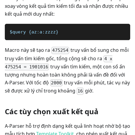
xoay vòng kết quả tìm kiếm tối đa và nhận được nhiều
kết quả mới duy nhất:
$query {az:a:zzzz}
Macro này sẽ tạo ra
truy vấn bổ sung cho mỗi
475254
truy vấn tìm kiếm gốc, tổng cộng sẽ cho ra
4 x
truy vấn tìm kiếm, một con số ấn
475254 = 1901016
tượng nhưng hoàn toàn không phải là vấn đề đối với
A-Parser. Với tốc độ
truy vấn mỗi phút, tác vụ này
2000
sẽ được xử lý chỉ trong khoảng
giờ.
16
Các tùy chọn xuất kết quả
A-Parser hỗ trợ định dạng kết quả linh hoạt nhờ bộ tạo
mẫu tích hợp
Template Toolkit
, cho phép xuất kết quả