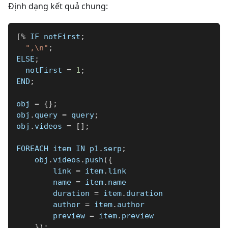
Định dạng kết quả chung:
[
%
 IF notFirst
;
",\n"
;
ELSE
;
  notFirst 
=
1
;
END
;
obj 
=
{
}
;
obj
.
query 
=
 query
;
obj
.
videos 
=
[
]
;
FOREACH item IN p1
.
serp
;
    obj
.
videos
.
push
(
{
        link 
=
 item
.
link
        name 
=
 item
.
name
        duration 
=
 item
.
duration
        author 
=
 item
.
author
        preview 
=
 item
.
preview
}
)
;