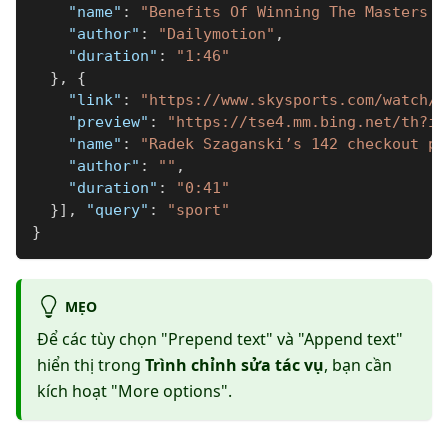
"name"
:
"Benefits Of Winning The Masters G
"author"
:
"Dailymotion"
,
"duration"
:
"1:46"
}
,
{
"link"
:
"https://www.skysports.com/watch/v
"preview"
:
"https://tse4.mm.bing.net/th?id
"name"
:
"Radek Szaganski’s 142 checkout pr
"author"
:
""
,
"duration"
:
"0:41"
}
]
,
"query"
:
"sport"
}
MẸO
Để các tùy chọn "Prepend text" và "Append text"
hiển thị trong
Trình chỉnh sửa tác vụ
, bạn cần
kích hoạt "More options".