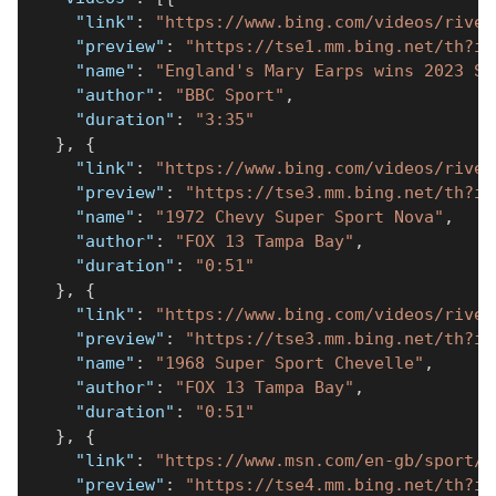
"link"
:
"https://www.bing.com/videos/river
"preview"
:
"https://tse1.mm.bing.net/th?id
"name"
:
"England's Mary Earps wins 2023 Sp
"author"
:
"BBC Sport"
,
"duration"
:
"3:35"
}
,
{
"link"
:
"https://www.bing.com/videos/river
"preview"
:
"https://tse3.mm.bing.net/th?id
"name"
:
"1972 Chevy Super Sport Nova"
,
"author"
:
"FOX 13 Tampa Bay"
,
"duration"
:
"0:51"
}
,
{
"link"
:
"https://www.bing.com/videos/river
"preview"
:
"https://tse3.mm.bing.net/th?id
"name"
:
"1968 Super Sport Chevelle"
,
"author"
:
"FOX 13 Tampa Bay"
,
"duration"
:
"0:51"
}
,
{
"link"
:
"https://www.msn.com/en-gb/sport/g
"preview"
:
"https://tse4.mm.bing.net/th?id