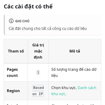
Các cài đặt có thể
GHI CHÚ
Cài đặt chung cho tất cả công cụ cào dữ liệu
Giá trị
Tham số
mặc
Mô tả
định
Pages
Số lượng trang để cào dữ
1
count
liệu
Chọn khu vực.
Danh sách
Based
Region
khu vực.
on IP