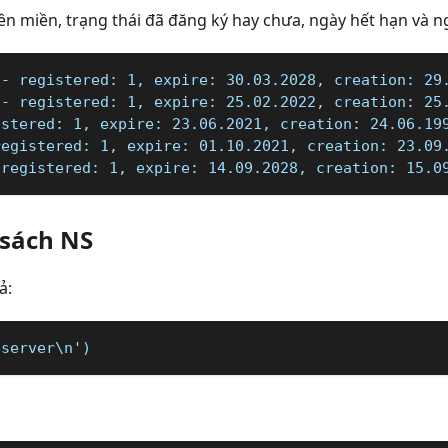
tên miền, trạng thái đã đăng ký hay chưa, ngày hết hạn và 
 - registered: 1, expire: 30.03.2028, creation: 29
 - registered: 1, expire: 25.02.2022, creation: 25
istered: 1, expire: 23.06.2021, creation: 24.06.19
registered: 1, expire: 01.10.2021, creation: 23.09
 registered: 1, expire: 14.09.2028, creation: 15.0
 sách NS
ả:
$server\n')