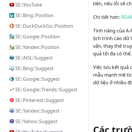
tiên, nếu lỗi sẽ 
SE::YouTube
SE::Bing::Position
Chi tiết hơn:
RDA
SE::DuckDuckGo::Position
Tính năng của A-P
SE::Google::Position
lịch trình cào dữ
vấn, thay thế tru
SE::Yandex::Position
quả tối đa có thể.
SE::AOL::Suggest
Việc lưu kết quả 
SE::Bing::Suggest
mẫu mạnh mẽ tíc
SE::Google::Suggest
dữ liệu ở nhiều 
SE::Google::Trends::Suggest
SE::Pinterest::Suggest
SE::Yandex::Suggest
SE::Yahoo::Suggest
Các trư