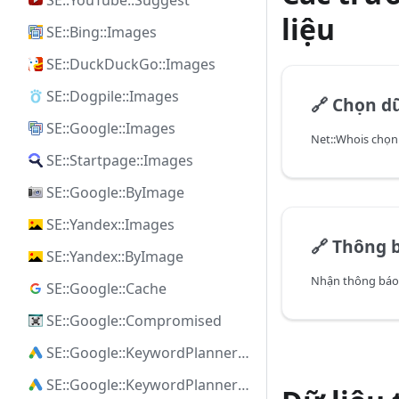
SE::YouTube::Suggest
liệu
SE::Bing::Images
SE::DuckDuckGo::Images
SE::Dogpile::Images
🔗
Chọn dữ
SE::Google::Images
Net::Whois chọn 
SE::Startpage::Images
SE::Google::ByImage
SE::Yandex::Images
🔗
Thông báo
SE::Yandex::ByImage
SE::Google::Cache
SE::Google::Compromised
SE::Google::KeywordPlanner::Ideas
SE::Google::KeywordPlanner::SearchVolume