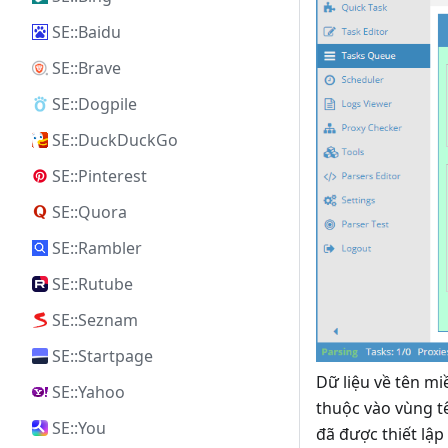
SE::Baidu
SE::Brave
SE::Dogpile
SE::DuckDuckGo
SE::Pinterest
SE::Quora
SE::Rambler
SE::Rutube
SE::Seznam
SE::Startpage
Dữ liệu về tên m
SE::Yahoo
thuộc vào vùng t
SE::You
đã được thiết lậ