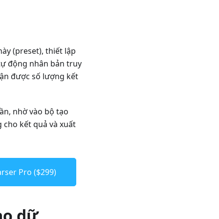
y (preset), thiết lập
 tự động nhân bản truy
hận được số lượng kết
cần, nhờ vào bộ tạo
 cho kết quả và xuất
rser Pro ($299)
ào dữ