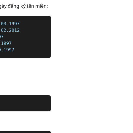
ngày đăng ký tên miền:
.03.1997
.02.2012
97
.1997
9.1997