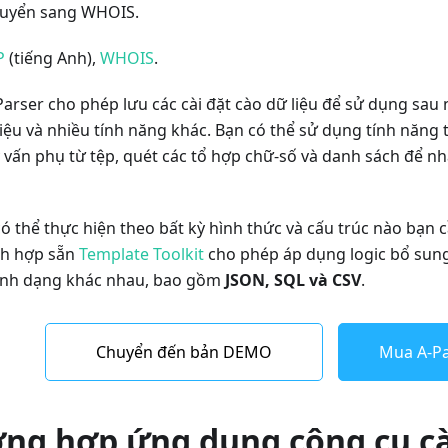
chuyển sang WHOIS.
P
(tiếng Anh),
WHOIS
.
arser cho phép lưu các cài đặt cào dữ liệu để sử dụng sau nà
 liệu và nhiều tính năng khác. Bạn có thể sử dụng tính năng
y vấn phụ từ tệp, quét các tổ hợp chữ-số và danh sách để n
có thể thực hiện theo bất kỳ hình thức và cấu trúc nào bạn 
h hợp sẵn
Template Toolkit
cho phép áp dụng logic bổ sung
định dạng khác nhau, bao gồm
JSON, SQL và CSV
.
Chuyển đến bản DEMO
Mua A-Pa
ờng hợp ứng dụng công cụ c