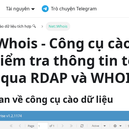
Tài nguyên
Trò chuyện Telegram
o dữ liệu tích hợp 🔍
Net::Whois
Whois - Công cụ cà
kiểm tra thông tin 
 qua RDAP và WHO
n về công cụ cào dữ liệu