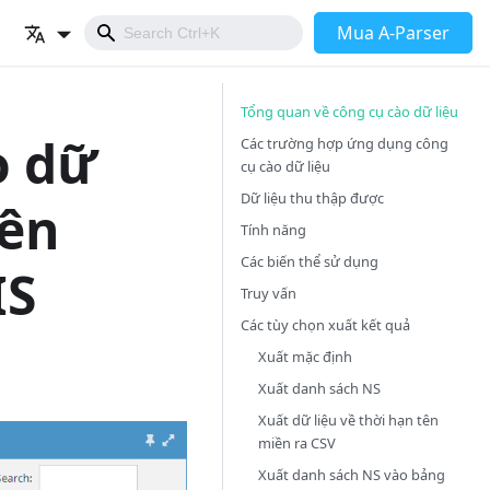
Mua A-Parser
Tổng quan về công cụ cào dữ liệu
o dữ
Các trường hợp ứng dụng công
cụ cào dữ liệu
Dữ liệu thu thập được
tên
Tính năng
Các biến thể sử dụng
IS
Truy vấn
Các tùy chọn xuất kết quả
Xuất mặc định
Xuất danh sách NS
Xuất dữ liệu về thời hạn tên
miền ra CSV
Xuất danh sách NS vào bảng