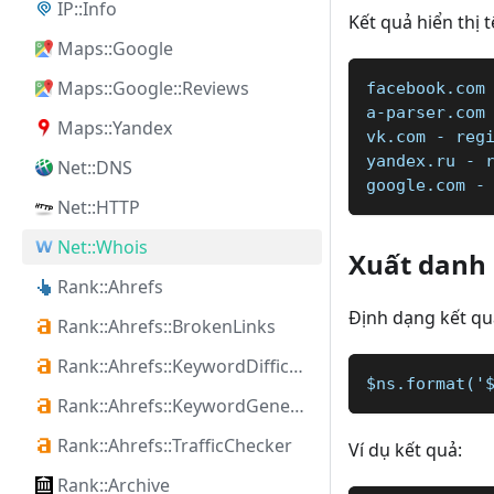
IP::Info
Kết quả hiển thị 
Maps::Google
Maps::Google::Reviews
facebook.com
a-parser.com
Maps::Yandex
vk.com - reg
yandex.ru - 
Net::DNS
google.com -
Net::HTTP
Net::Whois
Xuất danh
Rank::Ahrefs
Định dạng kết qu
Rank::Ahrefs::BrokenLinks
Rank::Ahrefs::KeywordDifficulty
$ns.format('
Rank::Ahrefs::KeywordGenerator
Rank::Ahrefs::TrafficChecker
Ví dụ kết quả:
Rank::Archive