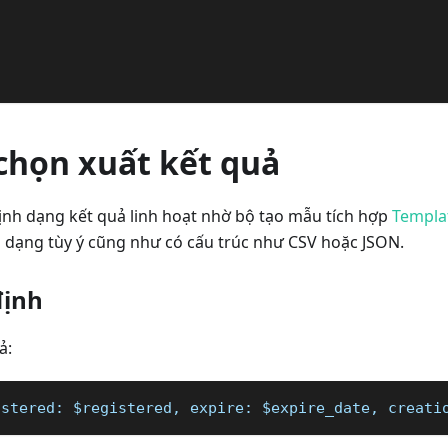
  
chọn xuất kết quả
định dạng kết quả linh hoạt nhờ bộ tạo mẫu tích hợp
Templat
i dạng tùy ý cũng như có cấu trúc như CSV hoặc JSON.
định
ả:
istered: $registered, expire: $expire_date, creati