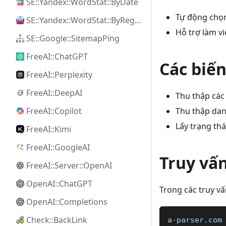
SE::Yandex::WordStat::ByDate
Tự động chọn
SE::Yandex::WordStat::ByRegion
Hỗ trợ làm vi
SE::Google::SitemapPing
FreeAI::ChatGPT
Các biế
FreeAI::Perplexity
FreeAI::DeepAI
Thu thập các
Thu thập dan
FreeAI::Copilot
Lấy trạng thá
FreeAI::Kimi
FreeAI::GoogleAI
Truy vấ
FreeAI::Server::OpenAI
OpenAI::ChatGPT
Trong các truy vấ
OpenAI::Completions
Check::BackLink
a-parser.com