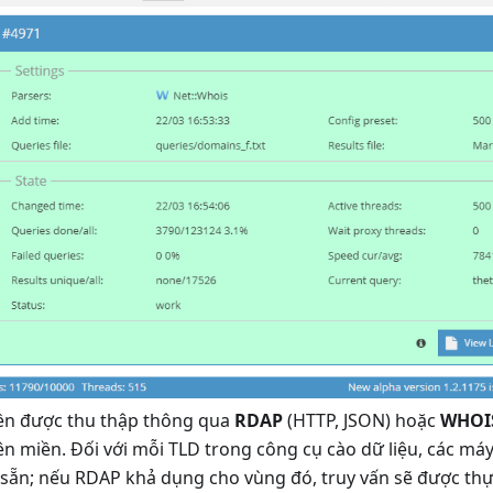
iền được thu thập thông qua
RDAP
(HTTP, JSON) hoặc
WHOI
ên miền. Đối với mỗi TLD trong công cụ cào dữ liệu, các m
p sẵn; nếu RDAP khả dụng cho vùng đó, truy vấn sẽ được th