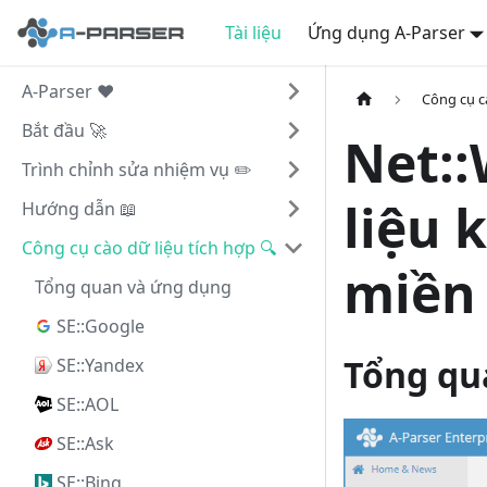
Tài liệu
Ứng dụng A-Parser
A-Parser ❤️
Công cụ cà
Bắt đầu 🚀
Net::
Trình chỉnh sửa nhiệm vụ ✏️
liệu 
Hướng dẫn 📖
Công cụ cào dữ liệu tích hợp 🔍
miền
Tổng quan và ứng dụng
SE::Google
Tổng qua
SE::Yandex
SE::AOL
SE::Ask
SE::Bing