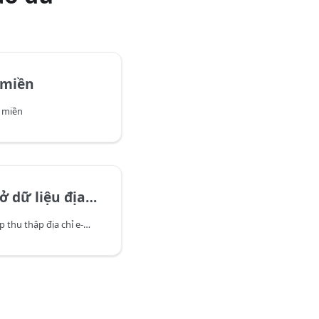
 miền
n miền
iệu địa chỉ e-mail
Mẫu thiết lập sẵn cho phép thu thập địa chỉ e-mail của tên miền thông qua dịch vụ Whois.