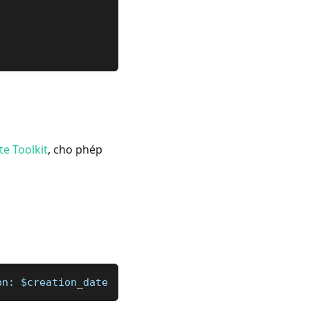
e Toolkit
, cho phép
on: $creation_date