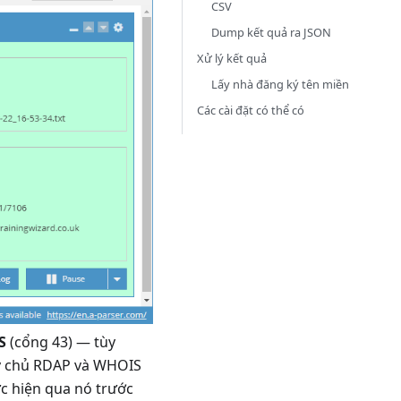
CSV
Dump kết quả ra JSON
Xử lý kết quả
Lấy nhà đăng ký tên miền
Các cài đặt có thể có
S
(cổng 43) — tùy
áy chủ RDAP và WHOIS
ực hiện qua nó trước