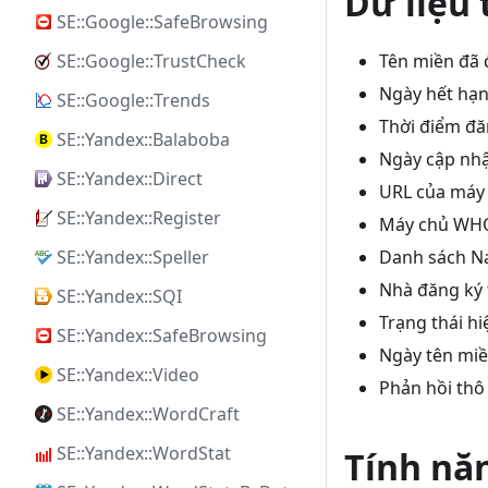
Dữ liệu
SE::Google::SafeBrowsing
Tên miền đã 
SE::Google::TrustCheck
Ngày hết hạn
SE::Google::Trends
Thời điểm đă
SE::Yandex::Balaboba
Ngày cập nhậ
SE::Yandex::Direct
URL của máy 
SE::Yandex::Register
Máy chủ WHO
Danh sách N
SE::Yandex::Speller
Nhà đăng ký 
SE::Yandex::SQI
Trạng thái hi
SE::Yandex::SafeBrowsing
Ngày tên miề
SE::Yandex::Video
Phản hồi th
SE::Yandex::WordCraft
SE::Yandex::WordStat
Tính nă