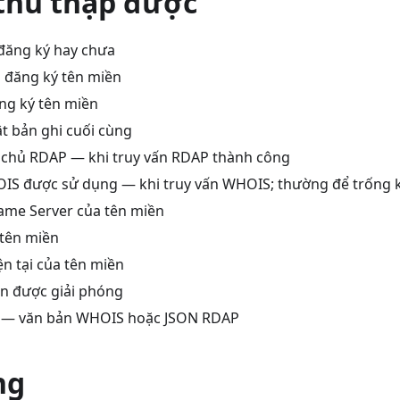
 thu thập được
đăng ký hay chưa
 đăng ký tên miền
ng ký tên miền
t bản ghi cuối cùng
chủ RDAP — khi truy vấn RDAP thành công
IS được sử dụng — khi truy vấn WHOIS; thường để trống 
ame Server của tên miền
tên miền
ện tại của tên miền
n được giải phóng
ô — văn bản WHOIS hoặc JSON RDAP
ng