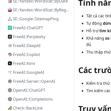
Tính nă
SE::Yandex::WordStat::ByDate
SE::Yandex::WordStat::ByRegion
Tất cả các tí
SE::Google::SitemapPing
Tự động
dừn
FreeAI::ChatGPT
Hỗ trợ
tìm k
FreeAI::Perplexity
Khả năng
so
đủ
FreeAI::DeepAI
Thu thập thứ
FreeAI::Copilot
FreeAI::Kimi
Các trư
FreeAI::GoogleAI
FreeAI::Server::OpenAI
Kiểm tra thứ
OpenAI::ChatGPT
Tìm kiếm các
OpenAI::Completions
Truy vấ
Check::BackLink