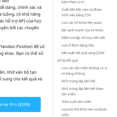
 liệu
kèm theo vị trí
 dễ dàng, chính xác và
Xuất liên kết, neo và đoạn
a luồng, có khả năng
trích vào bảng CSV
c hỗ trợ API của họ).
Lưu các từ khóa liên quan
xuyên bởi các chuyên
Độ cạnh tranh của từ khóa
Kiểm tra lập chỉ mục liên kết
Lưu ở định dạng SQL
:Yandex::Position để sử
Kết xuất kết quả sang JSON
ăng khác. Bạn có thể sử
Xử lý kết quả
Lưu các tên miền không có vị
cần, nhờ vào bộ tạo
trí bằng không
ổ sung cho kết quả và
Khử trùng lặp liên kết
Khử trùng lặp liên kết theo
tên miền
Trích xuất tên miền
rser Pro ($299)
Loại bỏ thẻ khỏi neo và đoạn
trích