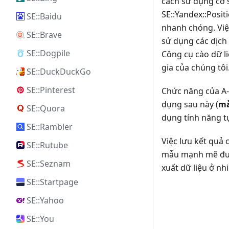
cách sử dụng cơ 
SE::Yandex::Posit
SE::Baidu
nhanh chóng. Việ
SE::Brave
sử dụng các dịch 
SE::Dogpile
Công cụ cào dữ li
gia của chúng tôi
SE::DuckDuckGo
SE::Pinterest
Chức năng của A-P
dụng sau này (
mẫ
SE::Quora
dụng tính năng tự
SE::Rambler
Việc lưu kết quả 
SE::Rutube
mẫu mạnh mẽ đượ
SE::Seznam
xuất dữ liệu ở n
SE::Startpage
SE::Yahoo
SE::You