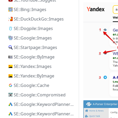
SE::YouTube::Suggest
SE::Bing::Images
SE::DuckDuckGo::Images
SE::Dogpile::Images
SE::Google::Images
SE::Startpage::Images
SE::Google::ByImage
SE::Yandex::Images
SE::Yandex::ByImage
SE::Google::Cache
SE::Google::Compromised
SE::Google::KeywordPlanner::Ideas
SE::Google::KeywordPlanner::SearchVolume