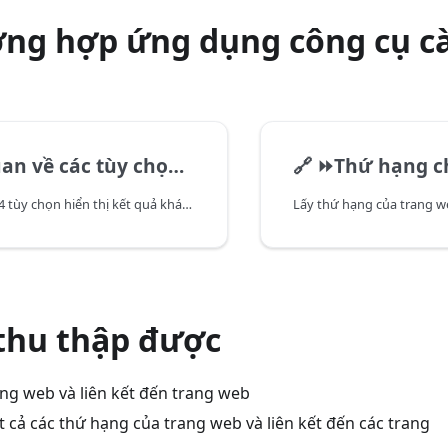
ờng hợp ứng dụng công cụ c
về các tùy chọn hiển thị
🔗
⏩Thứ hạng cho 
Bài viết xem xét 4 tùy chọn hiển thị kết quả khác nhau: văn bản, CSV, JSON, HTML
 thu thập được
ng web và liên kết đến trang web
 cả các thứ hạng của trang web và liên kết đến các trang