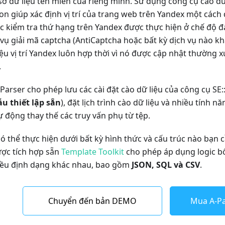
sở dữ liệu tên miền của riêng mình. Sử dụng công cụ cào dữ
ion giúp xác định vị trí của trang web trên Yandex một cách
c kiểm tra thứ hạng trên Yandex được thực hiện ở chế độ đ
vụ giải mã captcha (AntiCaptcha hoặc bất kỳ dịch vụ nào khá
ệu vị trí Yandex luôn hợp thời vì nó được cập nhật thường 
.
arser cho phép lưu các cài đặt cào dữ liệu của công cụ SE:
u thiết lập sẵn
), đặt lịch trình cào dữ liệu và nhiều tính n
 động thay thế các truy vấn phụ từ tệp.
có thể thực hiện dưới bất kỳ hình thức và cấu trúc nào bạn 
c tích hợp sẵn
Template Toolkit
cho phép áp dụng logic b
hiều định dạng khác nhau, bao gồm
JSON, SQL và CSV
.
Chuyển đến bản DEMO
Mua A-Pa