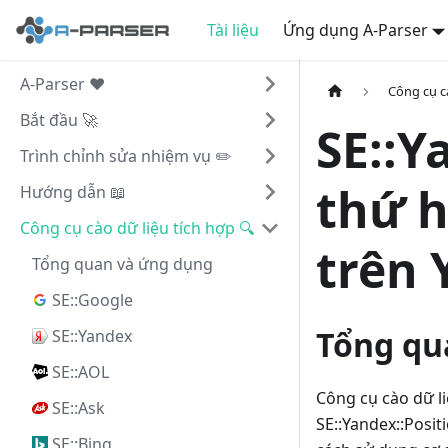
Tài liệu
Ứng dụng A-Parser
A-Parser ❤️
Công cụ cà
Bắt đầu 🚀
SE::Y
Trình chỉnh sửa nhiệm vụ ✏️
thứ h
Hướng dẫn 📖
Công cụ cào dữ liệu tích hợp 🔍
trên 
Tổng quan và ứng dụng
SE::Google
Tổng qua
SE::Yandex
SE::AOL
Công cụ cào dữ l
SE::Ask
SE::Yandex::Posi
SE::Bing