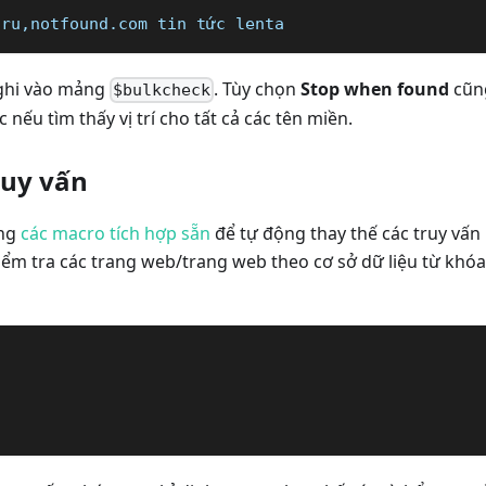
.ru,notfound.com tin tức lenta
 ghi vào mảng
. Tùy chọn
Stop when found
cũng
$bulkcheck
c nếu tìm thấy vị trí cho tất cả các tên miền.
ruy vấn
ụng
các macro tích hợp sẵn
để tự động thay thế các truy vấn 
ểm tra các trang web/trang web theo cơ sở dữ liệu từ khóa,