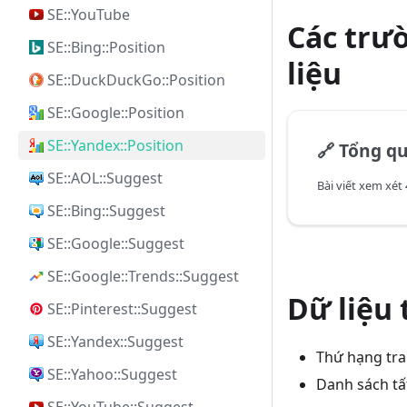
SE::YouTube
Các trư
SE::Bing::Position
liệu
SE::DuckDuckGo::Position
SE::Google::Position
SE::Yandex::Position
🔗
Tổng quan 
SE::AOL::Suggest
SE::Bing::Suggest
SE::Google::Suggest
SE::Google::Trends::Suggest
Dữ liệu
SE::Pinterest::Suggest
SE::Yandex::Suggest
Thứ hạng tra
SE::Yahoo::Suggest
Danh sách tất