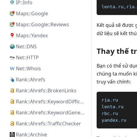
IP::Info
lenta.ru,ria
Maps::Google
Maps::Google::Reviews
Kết quả sẽ được
dữ liệu sẽ kết thú
Maps::Yandex
Net::DNS
Thay thế t
Net::HTTP
Bạn có thể sử d
Net::Whois
chúng ta muốn ki
Rank::Ahrefs
truy vấn chính:
Rank::Ahrefs::BrokenLinks
ria.ru
Rank::Ahrefs::KeywordDifficulty
lenta.ru
Rank::Ahrefs::KeywordGenerator
rbc.ru
yandex.ru
Rank::Ahrefs::TrafficChecker
Rank::Archive