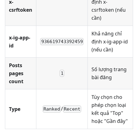
x-
định x-
csrftoken
csrftoken (nếu
cần)
Khả năng chỉ
x-ig-app-
định x-ig-app-id
936619743392459
id
(nếu cần)
Posts
Số lượng trang
pages
1
bài đăng
count
Tùy chọn cho
phép chọn loại
/
Type
Ranked
Recent
kết quả "Top"
hoặc "Gần đây"