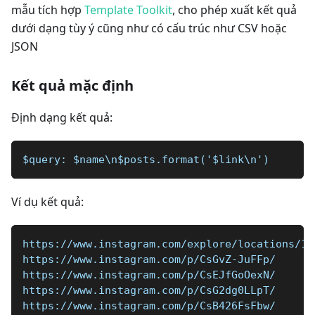
mẫu tích hợp
Template Toolkit
, cho phép xuất kết quả
dưới dạng tùy ý cũng như có cấu trúc như CSV hoặc
JSON
Kết quả mặc định
Định dạng kết quả:
$query: $name\n$posts.format('$link\n')
Ví dụ kết quả:
https://www.instagram.com/explore/locations/10
https://www.instagram.com/p/CsGvZ-JuFFp/
https://www.instagram.com/p/CsEJfGoOexN/
https://www.instagram.com/p/CsG2dg0LLpT/
https://www.instagram.com/p/CsB426FsFbw/