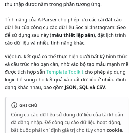
thu thập được nằm trong phần tương ứng.
Tính năng của A-Parser cho phép lưu các cài đặt cào
dữ liệu của công cụ cào dữ liệu Social::Instagram::Geo
để sử dụng sau này (
mẫu thiết lập sẵn
), đặt lịch trình
cào dữ liệu và nhiều tính năng khác.
Việc lưu kết quả có thể thực hiện dưới bất kỳ hình thức
và cấu trúc nào bạn cần, nhờ vào bộ tạo mẫu mạnh mẽ
được tích hợp sẵn
Template Toolkit
cho phép áp dụng
logic bổ sung cho kết quả và xuất dữ liệu ở nhiều định
dạng khác nhau, bao gồm
JSON, SQL và CSV
.
GHI CHÚ
Công cụ cào dữ liệu sử dụng dữ liệu của tài khoản
đã đăng nhập. Để công cụ cào dữ liệu hoạt động,
bắt buộc phải chỉ định giá trị cho tùy chọn
cookie
.