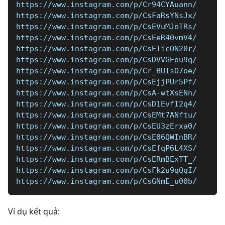
https://www.instagram.com/p/Cr94CYAuann/
https://www.instagram.com/p/CsFaRsYNsJx/
https://www.instagram.com/p/CsEVuMJoTRs/
https://www.instagram.com/p/CsEeR40vmV4/
https://www.instagram.com/p/CsETicON20r/
https://www.instagram.com/p/CsDVVGEou9q/
https://www.instagram.com/p/Cr_BUIsO7oe/
https://www.instagram.com/p/CsEjjPUr5Pf/
https://www.instagram.com/p/CsA-wtXsENn/
https://www.instagram.com/p/CsD1EvfI2q4/
https://www.instagram.com/p/CsEMt7ANftu/
https://www.instagram.com/p/CsEU3zErxa0/
https://www.instagram.com/p/CsE06QWInBR/
https://www.instagram.com/p/CsEfqP6L4XS/
https://www.instagram.com/p/CsERmBExTT_/
https://www.instagram.com/p/CsFk2u9qQqI/
https://www.instagram.com/p/CsGNmE_u00b/
Ví dụ kết quả: