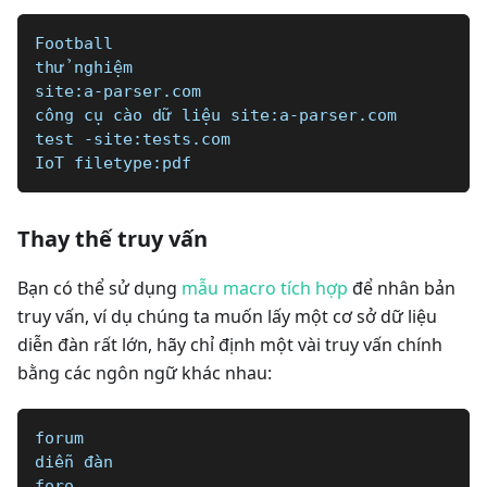
Football  
thử nghiệm   
site:a-parser.com
công cụ cào dữ liệu site:a-parser.com
test -site:tests.com
IoT filetype:pdf
Thay thế truy vấn
Bạn có thể sử dụng
mẫu macro tích hợp
để nhân bản
truy vấn, ví dụ chúng ta muốn lấy một cơ sở dữ liệu
diễn đàn rất lớn, hãy chỉ định một vài truy vấn chính
bằng các ngôn ngữ khác nhau:
forum
diễn đàn
foro