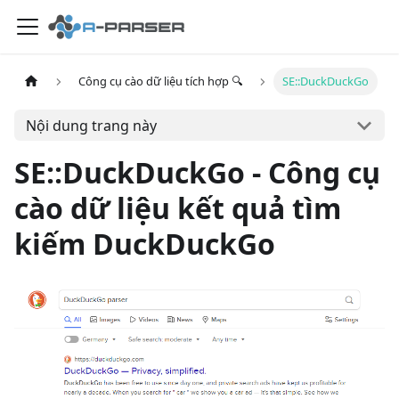
Công cụ cào dữ liệu tích hợp 🔍
SE::DuckDuckGo
Nội dung trang này
SE::DuckDuckGo - Công cụ
cào dữ liệu kết quả tìm
kiếm DuckDuckGo