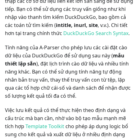
thập các cơ sở dữ liệu liên kết lớn sẵn sàng để sử dụng
tiếp. Bạn có thể sử dụng các truy vấn giống như khi
nhập vào thanh tìm kiếm DuckDuckGo, bao gồm cả
các toán tử tìm kiếm (
intitle, inurl, site
, v.v.). Chi tiết
hơn tại trang chính thức
DuckDuckGo Search Syntax
.
Tính năng của A-Parser cho phép lưu các cài đặt cào
dữ liệu của DuckDuckGo để sử dụng sau này (
mẫu
thiết lập sẵn
), đặt lịch trình cào dữ liệu và nhiều tính
năng khác. Bạn có thể sử dụng tính năng tự động
nhân bản truy vấn, thay thế truy vấn con từ tệp, lặp
qua các tổ hợp chữ cái-số và danh sách để nhận được
số lượng kết quả tối đa có thể.
Việc lưu kết quả có thể thực hiện theo định dạng và
cấu trúc mà bạn cần, nhờ vào bộ tạo mẫu mạnh mẽ
tích hợp
Template Toolkit
cho phép áp dụng logic bổ
sung cho kết quả và xuất dữ liệu ở nhiều định dạng