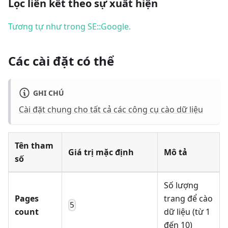
Lọc liên kết theo sự xuất hiện
Tương tự như trong SE::Google.
Các cài đặt có thể
GHI CHÚ
Cài đặt chung cho tất cả các công cụ cào dữ liệu
Tên tham
Giá trị mặc định
Mô tả
số
Số lượng
Pages
trang để cào
5
count
dữ liệu (từ 1
đến 10)