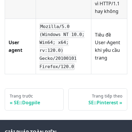
vì HTTP/1.1
hay không
Mozilla/5.0
Tiêu đề
(Windows NT 10.0;
User
User-Agent
Win64; x64;
agent
khi yêu cầu
rv:120.0)
trang
Gecko/20100101
Firefox/120.0
Trang trước
Trang tiếp theo
SE::Dogpile
SE::Pinterest