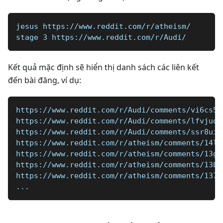
jesus https://www.reddit.com/r/atheism/
stage 3 https://www.reddit.com/r/Audi/
Kết quả mặc định sẽ hiển thị danh sách các liên kết
đến bài đăng, ví dụ:
https://www.reddit.com/r/Audi/comments/vi6cs5/
https://www.reddit.com/r/Audi/comments/lfvjuo/
https://www.reddit.com/r/Audi/comments/ssr8ui/
https://www.reddit.com/r/atheism/comments/14lq
https://www.reddit.com/r/atheism/comments/13gx
https://www.reddit.com/r/atheism/comments/13b8
https://www.reddit.com/r/atheism/comments/137k
...