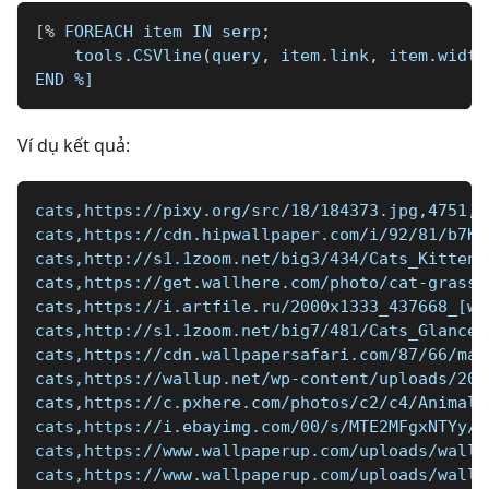
[
%
 FOREACH item IN serp
;
    tools
.
CSVline
(
query
,
 item
.
link
,
 item
.
width
END 
%]
Ví dụ kết quả:
cats,https://pixy.org/src/18/184373.jpg,4751,3
cats,https://cdn.hipwallpaper.com/i/92/81/b7KS
cats,http://s1.1zoom.net/big3/434/Cats_Kittens
cats,https://get.wallhere.com/photo/cat-grass-
cats,https://i.artfile.ru/2000x1333_437668_[ww
cats,http://s1.1zoom.net/big7/481/Cats_Glance_
cats,https://cdn.wallpapersafari.com/87/66/mac
cats,https://wallup.net/wp-content/uploads/201
cats,https://c.pxhere.com/photos/c2/c4/Animals
cats,https://i.ebayimg.com/00/s/MTE2MFgxNTYy/z
cats,https://www.wallpaperup.com/uploads/wallp
cats,https://www.wallpaperup.com/uploads/wallp