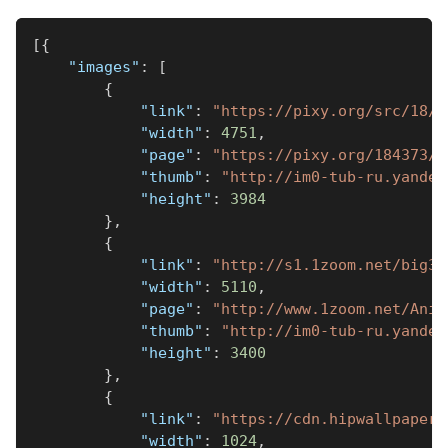
[
{
"images"
:
[
{
"link"
:
"https://pixy.org/src/18/1
"width"
:
4751
,
"page"
:
"https://pixy.org/184373/"
"thumb"
:
"http://im0-tub-ru.yandex
"height"
:
3984
}
,
{
"link"
:
"http://s1.1zoom.net/big3/
"width"
:
5110
,
"page"
:
"http://www.1zoom.net/Anim
"thumb"
:
"http://im0-tub-ru.yandex
"height"
:
3400
}
,
{
"link"
:
"https://cdn.hipwallpaper.
"width"
:
1024
,