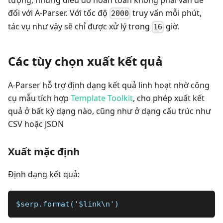
tượng, nhưng điều đó hoàn toàn không phải vấn đề
đối với A-Parser. Với tốc độ
truy vấn mỗi phút,
2000
tác vụ như vậy sẽ chỉ được xử lý trong
giờ.
16
Các tùy chọn xuất kết quả
A-Parser hỗ trợ định dạng kết quả linh hoạt nhờ công
cụ mẫu tích hợp
Template Toolkit
, cho phép xuất kết
quả ở bất kỳ dạng nào, cũng như ở dạng cấu trúc như
CSV hoặc JSON
Xuất mặc định
Định dạng kết quả:
$serp.format('$link\n')