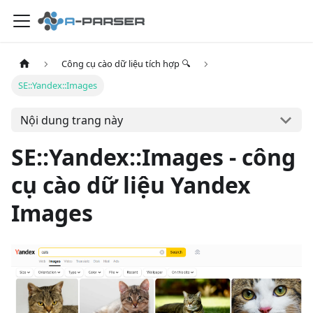
Công cụ cào dữ liệu tích hợp 🔍
SE::Yandex::Images
Nội dung trang này
SE::Yandex::Images - công
cụ cào dữ liệu Yandex
Images