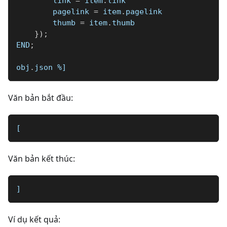
        link 
=
 item
.
link
        pagelink 
=
 item
.
pagelink
        thumb 
=
 item
.
thumb
}
)
;
END
;
obj
.
json 
%]
Văn bản bắt đầu:
[
Văn bản kết thúc:
]
Ví dụ kết quả: