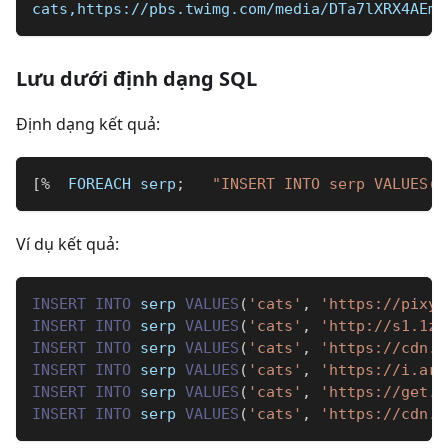
cats,https://pbs.twimg.com/media/DTa7lXRX4AEm_
Lưu dưới định dạng SQL
Định dạng kết quả:
[
%
  FOREACH serp
;
"INSERT INTO serp VALUES('
Ví dụ kết quả:
INSERT
INTO
 serp 
VALUES
(
'cats'
,
'https://pixy.
INSERT
INTO
 serp 
VALUES
(
'cats'
,
'http://s1.1zo
INSERT
INTO
 serp 
VALUES
(
'cats'
,
'https://cdn.h
INSERT
INTO
 serp 
VALUES
(
'cats'
,
'https://i.art
INSERT
INTO
 serp 
VALUES
(
'cats'
,
'https://get.w
INSERT
INTO
 serp 
VALUES
(
'cats'
,
'https://cdn.w