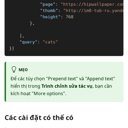
"page"
:
"https://hipwallpaper.com/
"thumb"
:
"http://im0-tub-ru.yandex
"height"
:
768
}
,
]
,
"query"
:
"cats"
}
]
MẸO
Để các tùy chọn "Prepend text" và "Append text"
hiển thị trong
Trình chỉnh sửa tác vụ
, bạn cần
kích hoạt "More options".
Các cài đặt có thể có