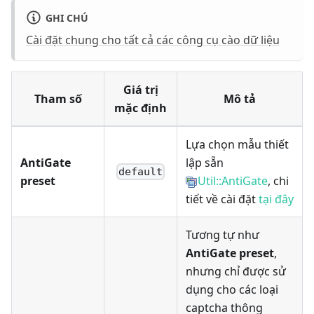
GHI CHÚ
Cài đặt chung cho tất cả các công cụ cào dữ liệu
Giá trị
Tham số
Mô tả
mặc định
Lựa chọn mẫu thiết
AntiGate
lập sẵn
default
preset
Util::AntiGate
, chi
tiết về cài đặt
tại đây
Tương tự như
AntiGate preset
,
nhưng chỉ được sử
dụng cho các loại
captcha thông