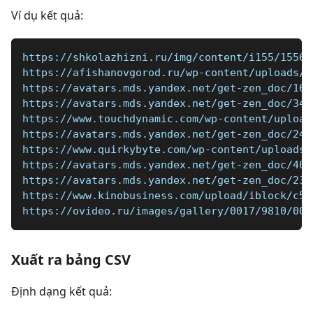
Ví dụ kết quả:
https://shkolazhizni.ru/img/content/i155/15564
https://afishanovgorod.ru/wp-content/uploads/2
https://avatars.mds.yandex.net/get-zen_doc/161
https://avatars.mds.yandex.net/get-zen_doc/344
https://www.touchdynamic.com/wp-content/upload
https://avatars.mds.yandex.net/get-zen_doc/245
https://www.quirkybyte.com/wp-content/uploads/
https://avatars.mds.yandex.net/get-zen_doc/404
https://avatars.mds.yandex.net/get-zen_doc/235
https://www.kinobusiness.com/upload/iblock/c5b
https://ovideo.ru/images/gallery/0017/9810/004
Xuất ra bảng CSV
Định dạng kết quả: