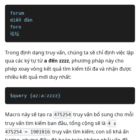
forum
diễn đàn
foro
论坛
Trong định dạng truy vấn, chúng ta sẽ chỉ định việc lặp
qua các ký tự từ
a đến zzzz
, phương pháp này cho
phép xoay vòng kết quả tìm kiếm tối đa và nhận được
nhiều kết quả mới duy nhất:
$query {az:a:zzzz}
Macro này sẽ tạo ra
truy vấn bổ sung cho mỗi
475254
truy vấn tìm kiếm ban đầu, tổng cộng sẽ là
4 x
truy vấn tìm kiếm; con số khá ấn
475254 = 1901016