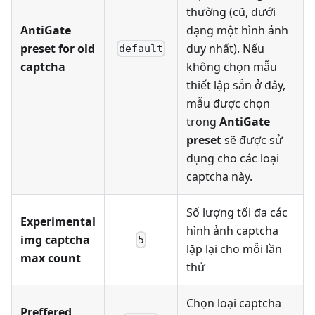
thường (cũ, dưới
AntiGate
dạng một hình ảnh
preset for old
duy nhất). Nếu
default
captcha
không chọn mẫu
thiết lập sẵn ở đây,
mẫu được chọn
trong
AntiGate
preset
sẽ được sử
dụng cho các loại
captcha này.
Số lượng tối đa các
Experimental
hình ảnh captcha
img captcha
5
lặp lại cho mỗi lần
max count
thử
Chọn loại captcha
Preffered