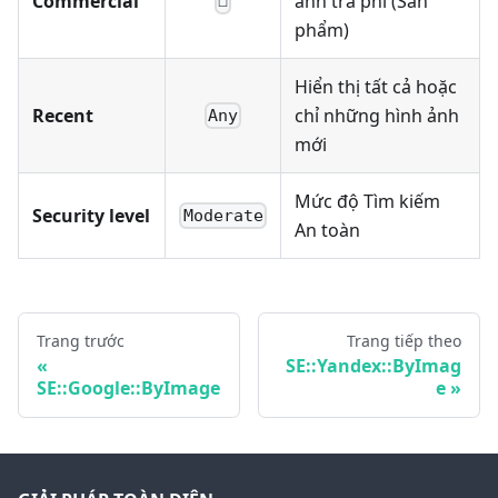
Commercial
ảnh trả phí (Sản
☐
phẩm)
Hiển thị tất cả hoặc
Recent
chỉ những hình ảnh
Any
mới
Mức độ Tìm kiếm
Security level
Moderate
An toàn
Trang trước
Trang tiếp theo
SE::Yandex::ByImag
SE::Google::ByImage
e