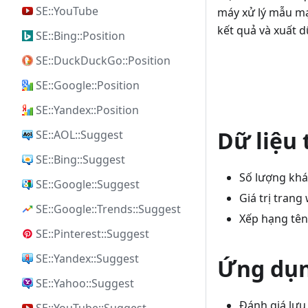
SE::YouTube
máy xử lý mẫu m
kết quả và xuất 
SE::Bing::Position
SE::DuckDuckGo::Position
SE::Google::Position
SE::Yandex::Position
Dữ liệu
SE::AOL::Suggest
SE::Bing::Suggest
Số lượng khá
SE::Google::Suggest
Giá trị tran
SE::Google::Trends::Suggest
Xếp hạng tê
SE::Pinterest::Suggest
SE::Yandex::Suggest
Ứng dụ
SE::Yahoo::Suggest
Đánh giá lưu