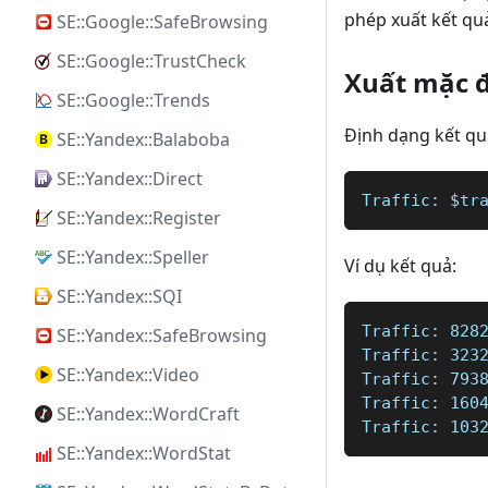
phép xuất kết qu
SE::Google::SafeBrowsing
SE::Google::TrustCheck
Xuất mặc 
SE::Google::Trends
Định dạng kết qu
SE::Yandex::Balaboba
SE::Yandex::Direct
Traffic: $tr
SE::Yandex::Register
SE::Yandex::Speller
Ví dụ kết quả:
SE::Yandex::SQI
Traffic: 828
SE::Yandex::SafeBrowsing
Traffic: 323
SE::Yandex::Video
Traffic: 793
Traffic: 160
SE::Yandex::WordCraft
Traffic: 103
SE::Yandex::WordStat