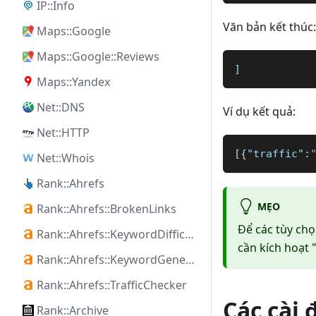
IP::Info
Văn bản kết thúc:
Maps::Google
Maps::Google::Reviews
]
Maps::Yandex
Net::DNS
Ví dụ kết quả:
Net::HTTP
[
{
"traffic"
:
Net::Whois
Rank::Ahrefs
MẸO
Rank::Ahrefs::BrokenLinks
Để các tùy chọ
Rank::Ahrefs::KeywordDifficulty
cần kích hoạt 
Rank::Ahrefs::KeywordGenerator
Rank::Ahrefs::TrafficChecker
Các cài 
Rank::Archive