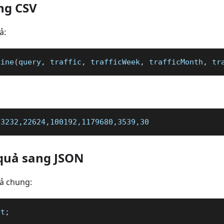
ng CSV
ả:
line
(
query
,
 traffic
,
 trafficWeek
,
 trafficMonth
,
 tr
,3232,22624,100192,1179680,3539,30
quả sang JSON
ả chung:
st
;