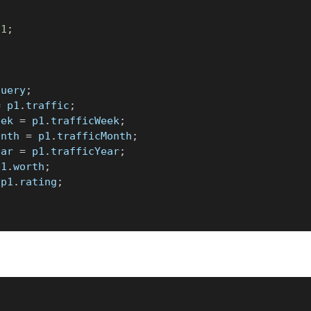
1
;
query
;
=
 p1
.
traffic
;
eek 
=
 p1
.
trafficWeek
;
onth 
=
 p1
.
trafficMonth
;
ear 
=
 p1
.
trafficYear
;
p1
.
worth
;
 p1
.
rating
;