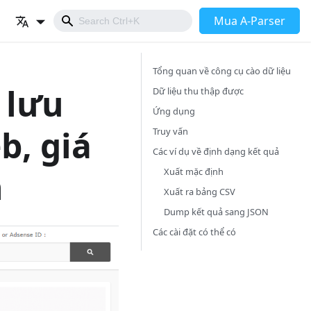
Mua A-Parser
Tổng quan về công cụ cào dữ liệu
 lưu
Dữ liệu thu thập được
Ứng dụng
b, giá
Truy vấn
Các ví dụ về định dạng kết quả
n
Xuất mặc định
Xuất ra bảng CSV
Dump kết quả sang JSON
Các cài đặt có thể có