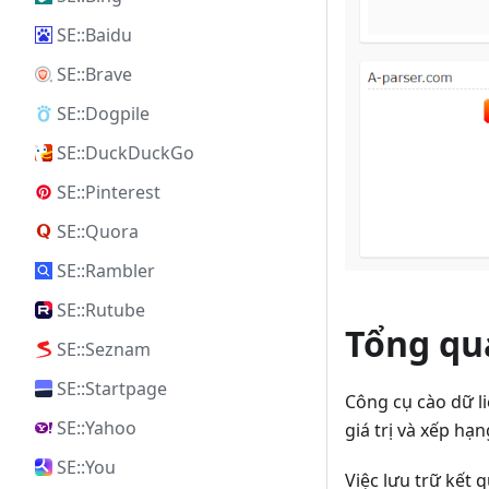
SE::Baidu
SE::Brave
SE::Dogpile
SE::DuckDuckGo
SE::Pinterest
SE::Quora
SE::Rambler
SE::Rutube
Tổng qua
SE::Seznam
SE::Startpage
Công cụ cào dữ li
SE::Yahoo
giá trị và xếp hạ
SE::You
Việc lưu trữ kết 