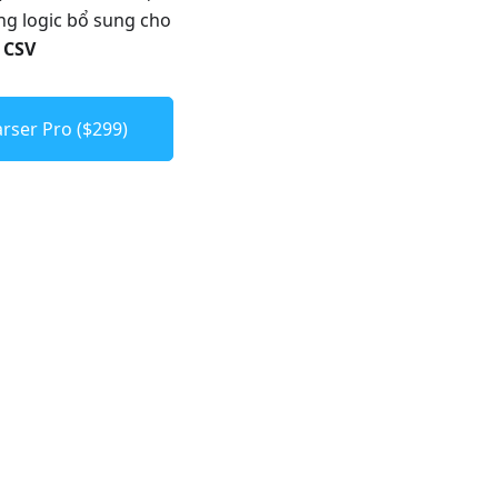
g logic bổ sung cho
 CSV
rser Pro ($299)