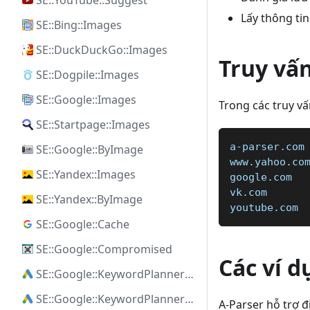
SE::YouTube::Suggest
Lấy thông ti
SE::Bing::Images
SE::DuckDuckGo::Images
Truy vấ
SE::Dogpile::Images
SE::Google::Images
Trong các truy vấ
SE::Startpage::Images
a-parser.com
SE::Google::ByImage
www.yahoo.co
SE::Yandex::Images
google.com  
vk.com  
SE::Yandex::ByImage
youtube.com
SE::Google::Cache
SE::Google::Compromised
Các ví d
SE::Google::KeywordPlanner::Ideas
SE::Google::KeywordPlanner::SearchVolume
A-Parser hỗ trợ 