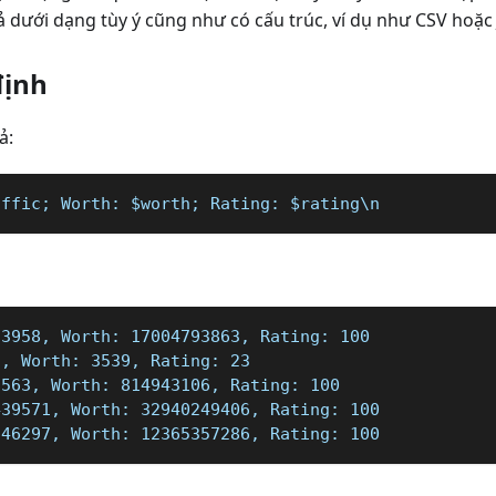
ả dưới dạng tùy ý cũng như có cấu trúc, ví dụ như CSV hoặc
định
ả:
affic; Worth: $worth; Rating: $rating\n
23958, Worth: 17004793863, Rating: 100  
2, Worth: 3539, Rating: 23  
8563, Worth: 814943106, Rating: 100  
439571, Worth: 32940249406, Rating: 100  
246297, Worth: 12365357286, Rating: 100