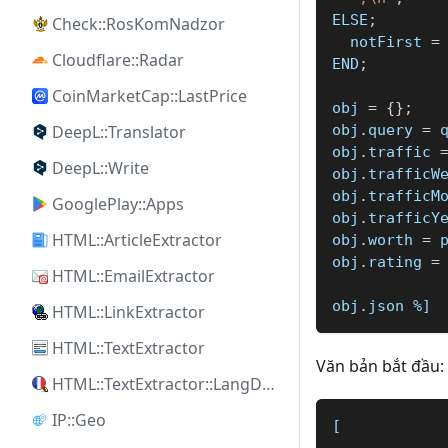
ELSE
;
Check::RosKomNadzor
  notFirst 
=
Cloudflare::Radar
END
;
CoinMarketCap::LastPrice
obj 
=
{
}
;
DeepL::Translator
obj
.
query 
=
 
obj
.
traffic 
DeepL::Write
obj
.
trafficW
obj
.
trafficM
GooglePlay::Apps
obj
.
trafficY
HTML::ArticleExtractor
obj
.
worth 
=
 
obj
.
rating 
=
HTML::EmailExtractor
obj
.
json 
%]
HTML::LinkExtractor
HTML::TextExtractor
Văn bản bắt đầu:
HTML::TextExtractor::LangDetect
IP::Geo
[