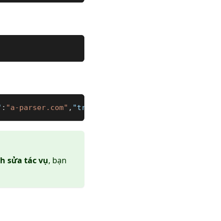
"
:
"a-parser.com"
,
"trafficMonth"
:
"100192"
,
"rating"
:
nh sửa tác vụ
, bạn