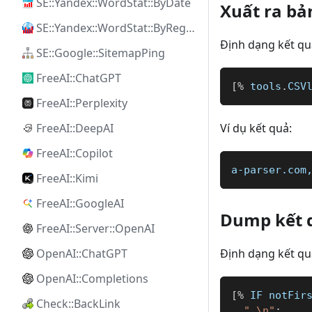
SE::Yandex::WordStat::ByDate
Xuất ra bả
SE::Yandex::WordStat::ByRegion
Định dạng kết qu
SE::Google::SitemapPing
FreeAI::ChatGPT
[
%
 tools
.
CSV
FreeAI::Perplexity
FreeAI::DeepAI
Ví dụ kết quả:
FreeAI::Copilot
a-parser.com
FreeAI::Kimi
FreeAI::GoogleAI
Dump kết 
FreeAI::Server::OpenAI
OpenAI::ChatGPT
Định dạng kết qu
OpenAI::Completions
[
%
 IF notFir
Check::BackLink
",\n"
;