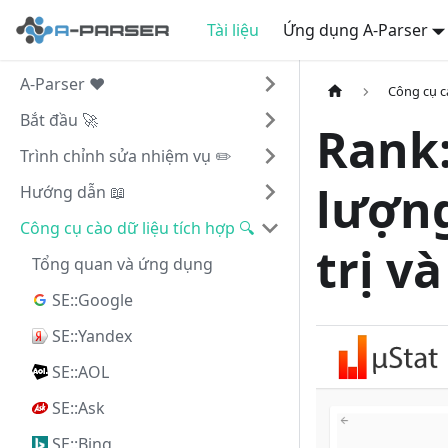
Tài liệu
Ứng dụng A-Parser
A-Parser ❤️
Công cụ cà
Bắt đầu 🚀
Rank:
Trình chỉnh sửa nhiệm vụ ✏️
lượng
Hướng dẫn 📖
Công cụ cào dữ liệu tích hợp 🔍
trị v
Tổng quan và ứng dụng
SE::Google
SE::Yandex
SE::AOL
SE::Ask
SE::Bing