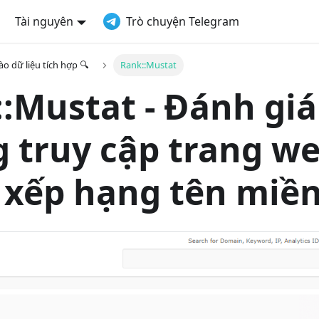
Tài nguyên
Trò chuyện Telegram
o dữ liệu tích hợp 🔍
Rank::Mustat
:Mustat - Đánh giá
 truy cập trang we
à xếp hạng tên miề