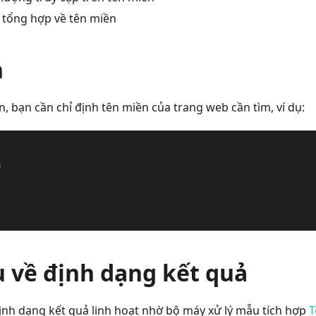
n tổng hợp về tên miền
n
n, bạn cần chỉ định tên miền của trang web cần tìm, ví dụ:
  
m  
ụ về định dạng kết quả
định dạng kết quả linh hoạt nhờ bộ máy xử lý mẫu tích hợp
T