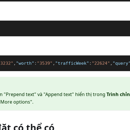
"3232"
,
"worth"
:
"3539"
,
"trafficWeek"
:
"22624"
,
"query
n "Prepend text" và "Append text" hiển thị trong
Trình chỉ
"More options".
đặt có thể có