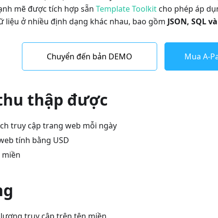
ạnh mẽ được tích hợp sẵn
Template Toolkit
cho phép áp dụn
dữ liệu ở nhiều định dạng khác nhau, bao gồm
JSON, SQL và
Chuyển đến bản DEMO
Mua A-Pa
 thu thập được
ch truy cập trang web mỗi ngày
g web tính bằng USD
n miền
ng
 lượng truy cập trên tên miền