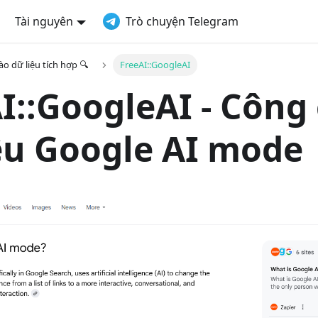
Tài nguyên
Trò chuyện Telegram
o dữ liệu tích hợp 🔍
FreeAI::GoogleAI
I::GoogleAI - Công
ệu Google AI mode