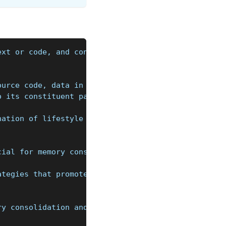
ext or code, and converts it into a structured for
ource code, data in a specific format (like XML or
o its constituent parts, such as keywords, operato
nation of lifestyle changes and cognitive exercise
cial for memory consolidation and cognitive functi
ategies that promote active engagement, optimize b
ry consolidation and improved concentration. Aim f