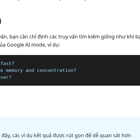
n
ấn, bạn cần chỉ định các truy vấn tìm kiếm giống như khi b
ủa Google AI mode, ví dụ:
 fast?
ve memory and concentration?
rser?
i đây, các ví dụ kết quả được rút gọn để dễ quan sát hơn