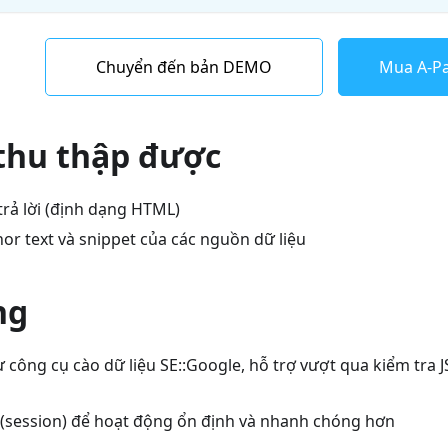
Chuyển đến bản DEMO
Mua A-Pa
 thu thập được
trả lời (định dạng HTML)
hor text và snippet của các nguồn dữ liệu
ng
công cụ cào dữ liệu SE::Google, hỗ trợ vượt qua kiểm tra JS
 (session) để hoạt động ổn định và nhanh chóng hơn