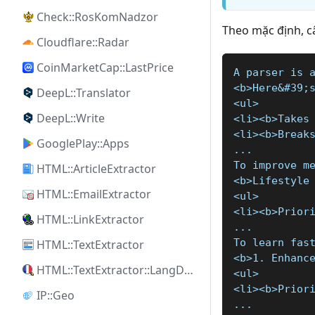
Check::RosKomNadzor
Theo mặc định, câu
Cloudflare::Radar
CoinMarketCap::LastPrice
A parser is 
<b>Here&#39;
DeepL::Translator
<ul>
DeepL::Write
<li><b>Takes
<li><b>Break
GooglePlay::Apps
...
To improve m
HTML::ArticleExtractor
<b>Lifestyle
HTML::EmailExtractor
<ul>
<li><b>Prior
HTML::LinkExtractor
...
To learn fas
HTML::TextExtractor
<b>1. Enhanc
HTML::TextExtractor::LangDetect
<ul>
<li><b>Prior
IP::Geo
...