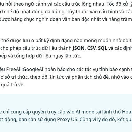
âu hỏi theo ngữ cảnh và các cấu trúc lồng nhau. Tốc độ xử lý
 chế độ hoạt động đa luồng. Tùy thuộc vào cấu hình và cá
được hàng chục nghìn đoạn văn bản độc nhất và hàng trăm 
có thể được lưu ở bất kỳ định dạng nào mong muốn nhờ bộ
, cho phép cấu trúc dữ liệu thành
JSON, CSV, SQL
và các địn
xếp và tổng hợp dữ liệu ngay lập tức.
ệu FreeAI::GoogleAI hoàn hảo cho các tác vụ tình báo cạnh 
cơ sở tri thức, theo dõi tin tức và phân tích chủ đề, nhờ vào
quả trả về.
e chỉ cung cấp quyền truy cập vào AI mode tại lãnh thổ Hoa 
ạt động, bạn cần sử dụng Proxy US. Cũng vì lý do đó, kết qu