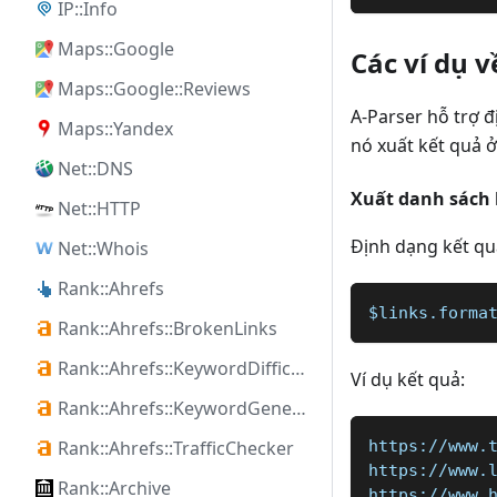
IP::Info
Maps::Google
Các ví dụ v
Maps::Google::Reviews
A-Parser hỗ trợ 
Maps::Yandex
nó xuất kết quả 
Net::DNS
Xuất danh sách 
Net::HTTP
Định dạng kết qu
Net::Whois
Rank::Ahrefs
$links.forma
Rank::Ahrefs::BrokenLinks
Rank::Ahrefs::KeywordDifficulty
Ví dụ kết quả:
Rank::Ahrefs::KeywordGenerator
Rank::Ahrefs::TrafficChecker
https://www.
https://www.
Rank::Archive
https://www.