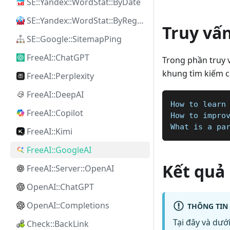
SE::Yandex::WordStat::ByDate
SE::Yandex::WordStat::ByRegion
Truy vấ
SE::Google::SitemapPing
FreeAI::ChatGPT
Trong phần truy v
khung tìm kiếm c
FreeAI::Perplexity
FreeAI::DeepAI
How to learn
FreeAI::Copilot
How to impro
What is a pa
FreeAI::Kimi
FreeAI::GoogleAI
Kết quả
FreeAI::Server::OpenAI
OpenAI::ChatGPT
OpenAI::Completions
THÔNG TIN
Tại đây và dướ
Check::BackLink