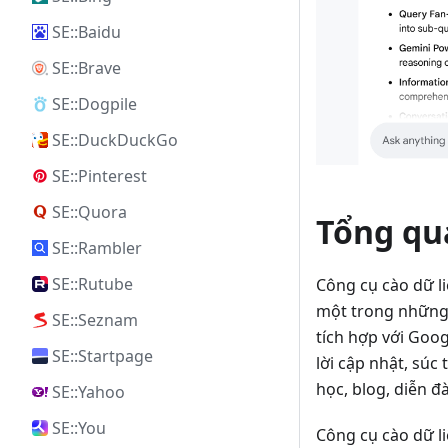
SE::Baidu
SE::Brave
SE::Dogpile
SE::DuckDuckGo
SE::Pinterest
SE::Quora
Tổng qua
SE::Rambler
SE::Rutube
Công cụ cào dữ l
một trong những 
SE::Seznam
tích hợp với Goog
SE::Startpage
lời cập nhật, súc
học, blog, diễn đ
SE::Yahoo
SE::You
Công cụ cào dữ l