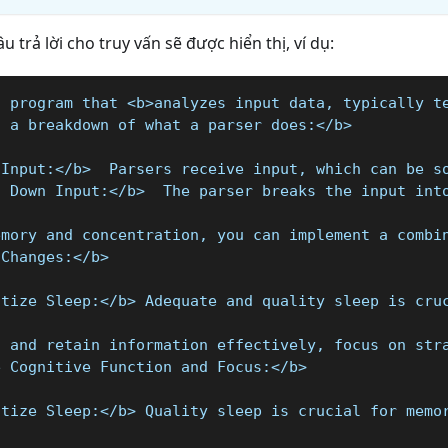
 trả lời cho truy vấn sẽ được hiển thị, ví dụ:
a program that <b>analyzes input data, typically t
s a breakdown of what a parser does:</b>
 Input:</b>  Parsers receive input, which can be s
s Down Input:</b>  The parser breaks the input int
emory and concentration, you can implement a combi
 Changes:</b>
itize Sleep:</b> Adequate and quality sleep is cru
t and retain information effectively, focus on str
e Cognitive Function and Focus:</b>
itize Sleep:</b> Quality sleep is crucial for memo