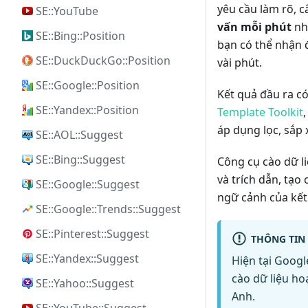
yêu cầu làm rõ, c
SE::YouTube
vấn mỗi phút
nhờ
SE::Bing::Position
bạn có thể nhận 
SE::DuckDuckGo::Position
vài phút.
SE::Google::Position
Kết quả đầu ra 
SE::Yandex::Position
Template Toolkit
áp dụng lọc, sắp 
SE::AOL::Suggest
SE::Bing::Suggest
Công cụ cào dữ li
và trích dẫn, tạo 
SE::Google::Suggest
ngữ cảnh của kết 
SE::Google::Trends::Suggest
SE::Pinterest::Suggest
THÔNG TIN
SE::Yandex::Suggest
Hiện tại Googl
cào dữ liệu ho
SE::Yahoo::Suggest
Anh.