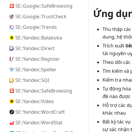
SE::Google::SafeBrowsing
Ứng dụ
SE::Google::TrustCheck
SE::Google::Trends
Thu thập các 
dung, hệ thố
SE::Yandex::Balaboba
Trích xuất
li
SE::Yandex::Direct
tài nguyên uy
SE::Yandex::Register
Theo dõi các
SE::Yandex::Speller
Tìm kiếm và p
Kiểm tra nhan
SE::Yandex::SQI
Tự động hóa 
SE::Yandex::SafeBrowsing
đề nào được 
SE::Yandex::Video
Hỗ trợ các d
SE::Yandex::WordCraft
khác nhau
Bất kỳ tác v
SE::Yandex::WordStat
sự xác nhận 