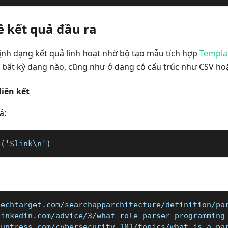
ề kết quả đầu ra
định dạng kết quả linh hoạt nhờ bộ tạo mẫu tích hợp
Templat
ở bất kỳ dạng nào, cũng như ở dạng có cấu trúc như CSV ho
liên kết
ả:
t('$link\n')
techtarget.com/searchapparchitecture/definition/pa
linkedin.com/advice/3/what-role-parser-programming
huntress.com/cybersecurity-101/topics/what-is-a-pa