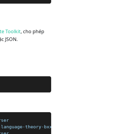
e Toolkit
, cho phép
ặc JSON.
rser
-language-theory-bxxbe#:~:text=A%20parser%20in%20a
rser