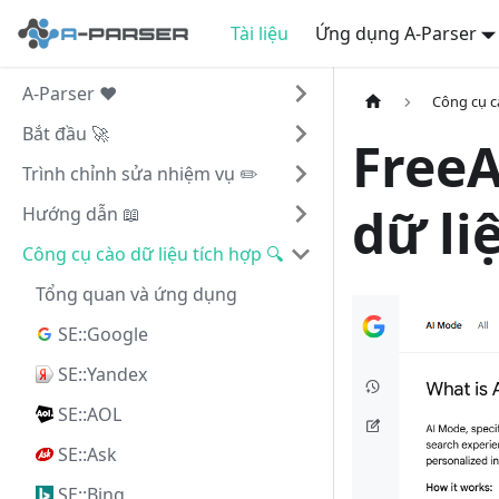
Tài liệu
Ứng dụng A-Parser
A-Parser ❤️
Công cụ cà
Bắt đầu 🚀
FreeA
Trình chỉnh sửa nhiệm vụ ✏️
dữ li
Hướng dẫn 📖
Công cụ cào dữ liệu tích hợp 🔍
Tổng quan và ứng dụng
SE::Google
SE::Yandex
SE::AOL
SE::Ask
SE::Bing