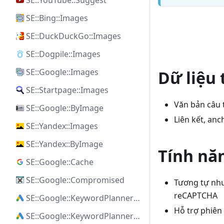
SE::YouTube::Suggest
SE::Bing::Images
SE::DuckDuckGo::Images
SE::Dogpile::Images
SE::Google::Images
Dữ liệu
SE::Startpage::Images
Văn bản câu 
SE::Google::ByImage
Liên kết, anc
SE::Yandex::Images
SE::Yandex::ByImage
Tính nă
SE::Google::Cache
SE::Google::Compromised
Tương tự như 
reCAPTCHA
SE::Google::KeywordPlanner::Ideas
Hỗ trợ phiên
SE::Google::KeywordPlanner::SearchVolume