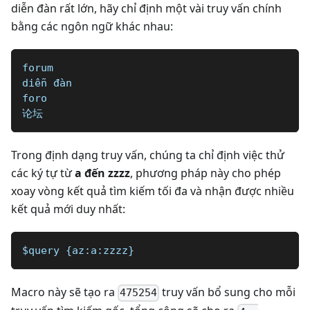
diễn đàn rất lớn, hãy chỉ định một vài truy vấn chính
bằng các ngôn ngữ khác nhau:
forum
diễn đàn
foro
论坛
Trong định dạng truy vấn, chúng ta chỉ định việc thử
các ký tự từ
a đến zzzz
, phương pháp này cho phép
xoay vòng kết quả tìm kiếm tối đa và nhận được nhiều
kết quả mới duy nhất:
$query {az:a:zzzz}
Macro này sẽ tạo ra
truy vấn bổ sung cho mỗi
475254