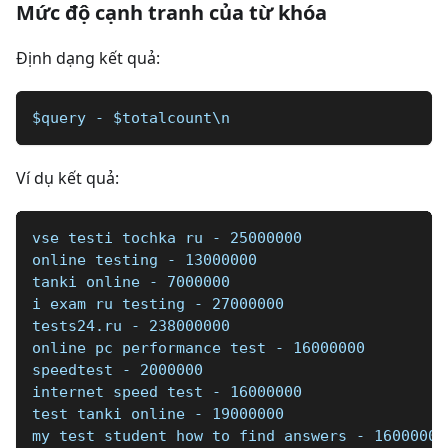
Mức độ cạnh tranh của từ khóa
Định dạng kết quả:
$query - $totalcount\n
Ví dụ kết quả:
vse testi tochka ru - 25000000
online testing - 13000000
tanki online - 7000000
i exam ru testing - 27000000
tests24.ru - 238000000
online pc performance test - 16000000
speedtest - 2000000
internet speed test - 16000000
test tanki online - 19000000
my test student how to find answers - 16000000