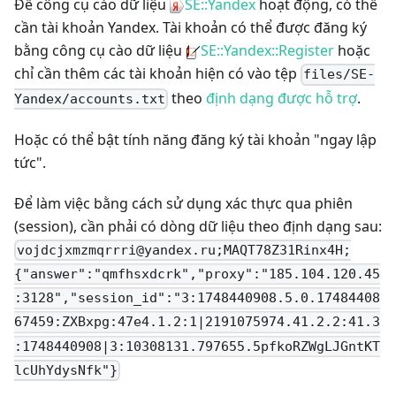
Để công cụ cào dữ liệu
SE::Yandex
hoạt động, có thể
cần tài khoản Yandex. Tài khoản có thể được đăng ký
bằng công cụ cào dữ liệu
SE::Yandex::Register
hoặc
chỉ cần thêm các tài khoản hiện có vào tệp
files/SE-
theo
định dạng được hỗ trợ
.
Yandex/accounts.txt
Hoặc có thể bật tính năng đăng ký tài khoản "ngay lập
tức".
Để làm việc bằng cách sử dụng xác thực qua phiên
(session), cần phải có dòng dữ liệu theo định dạng sau:
vojdcjxmzmqrrri@yandex.ru
;MAQT78Z31Rinx4H;
{"answer":"qmfhsxdcrk","proxy":"185.104.120.45
:3128","session_id":"3:1748440908.5.0.17484408
67459:ZXBxpg:47e4.1.2:1|2191075974.41.2.2:41.3
:1748440908|3:10308131.797655.5pfkoRZWgLJGntKT
lcUhYdysNfk"}