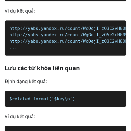
Ví dụ kết quả:
http://yabs.yandex.ru/count/WcOejI_zO3C2vH80P1
http://yabs.yandex.ru/count/WgGejI_zO5e2rHG092
http://yabs.yandex.ru/count/WcOejI_zO3C2vH80P1
...
Lưu các từ khóa liên quan
Định dạng kết quả:
$related.format('$key\n')
Ví dụ kết quả: