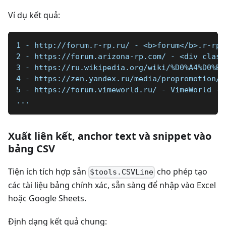
Ví dụ kết quả:
1 - http://forum.r-rp.ru/ - <b>forum</b>.r-rp.
2 - https://forum.arizona-rp.com/ - <div class
3 - https://ru.wikipedia.org/wiki/%D0%A4%D0%BE
4 - https://zen.yandex.ru/media/propromotion/c
5 - https://forum.vimeworld.ru/ - VimeWorld - 
...
Xuất liên kết, anchor text và snippet vào
bảng CSV
Tiện ích tích hợp sẵn
cho phép tạo
$tools.CSVLine
các tài liệu bảng chính xác, sẵn sàng để nhập vào Excel
hoặc Google Sheets.
Định dạng kết quả chung: