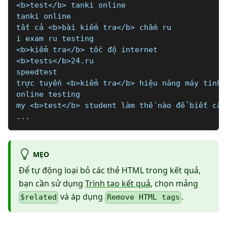
<b>test</b> tanki online
tanki online
tất cả <b>bài kiểm tra</b> chấm ru
i exam ru testing
<b>kiểm tra</b> tốc độ internet
<b>tests</b>24.ru
speedtest
trực tuyến <b>kiểm tra</b> hiệu năng máy tính
online testing
my <b>test</b> student làm thế nào để biết câu
...
MẸO
Để tự động loại bỏ các thẻ HTML trong kết quả,
bạn cần sử dụng
Trình tạo kết quả
, chọn mảng
và áp dụng
.
$related
Remove HTML tags