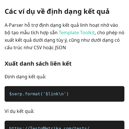
Các ví dụ về định dạng kết quả
A-Parser hỗ trợ định dạng kết quả linh hoạt nhờ vào
bộ tạo mẫu tích hợp sẵn
Template Toolkit
, cho phép nó
xuất kết quả dưới dạng tùy ý, cũng như dưới dạng có
cấu trúc như CSV hoặc JSON
Xuất danh sách liên kết
Định dạng kết quả:
$serp.format('$link\n')
Ví dụ kết quả:
https://TestoMetrika.com/tests/