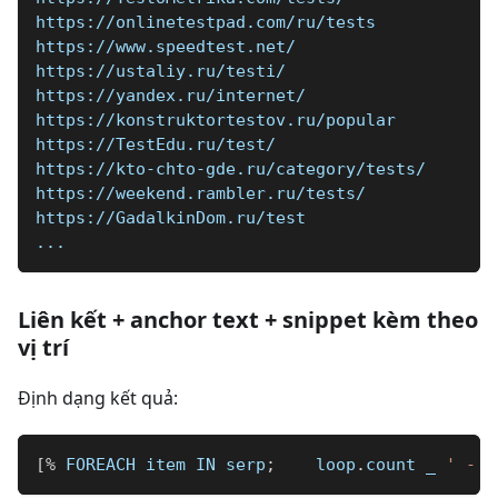
https://onlinetestpad.com/ru/tests
https://www.speedtest.net/
https://ustaliy.ru/testi/
https://yandex.ru/internet/
https://konstruktortestov.ru/popular
https://TestEdu.ru/test/
https://kto-chto-gde.ru/category/tests/
https://weekend.rambler.ru/tests/
https://GadalkinDom.ru/test
...
Liên kết + anchor text + snippet kèm theo
vị trí
Định dạng kết quả:
[
%
 FOREACH item IN serp
;
    loop
.
count 
_
' - '