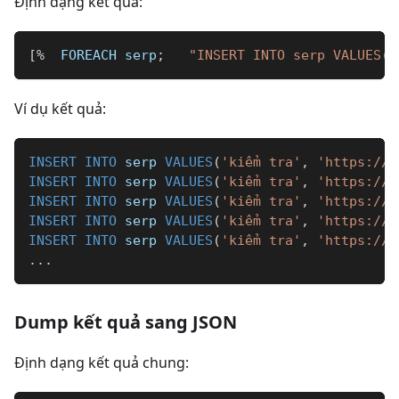
Định dạng kết quả:
[
%
  FOREACH serp
;
"INSERT INTO serp VALUES('
Ví dụ kết quả:
INSERT
INTO
 serp 
VALUES
(
'kiểm tra'
,
'https://k
INSERT
INTO
 serp 
VALUES
(
'kiểm tra'
,
'https://T
INSERT
INTO
 serp 
VALUES
(
'kiểm tra'
,
'https://u
INSERT
INTO
 serp 
VALUES
(
'kiểm tra'
,
'https://w
INSERT
INTO
 serp 
VALUES
(
'kiểm tra'
,
'https://o
.
.
.
Dump kết quả sang JSON
Định dạng kết quả chung: