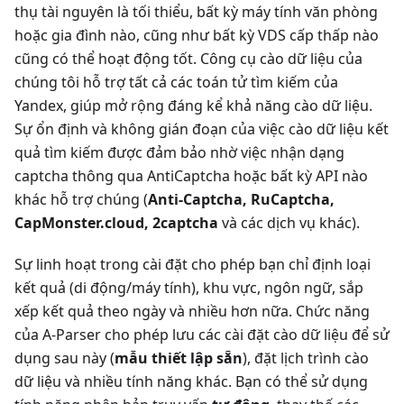
thụ tài nguyên là tối thiểu, bất kỳ máy tính văn phòng
hoặc gia đình nào, cũng như bất kỳ VDS cấp thấp nào
cũng có thể hoạt động tốt. Công cụ cào dữ liệu của
chúng tôi hỗ trợ tất cả các toán tử tìm kiếm của
Yandex, giúp mở rộng đáng kể khả năng cào dữ liệu.
Sự ổn định và không gián đoạn của việc cào dữ liệu kết
quả tìm kiếm được đảm bảo nhờ việc nhận dạng
captcha thông qua AntiCaptcha hoặc bất kỳ API nào
khác hỗ trợ chúng (
Anti-Captcha, RuCaptcha,
CapMonster.cloud, 2captcha
và các dịch vụ khác).
Sự linh hoạt trong cài đặt cho phép bạn chỉ định loại
kết quả (di động/máy tính), khu vực, ngôn ngữ, sắp
xếp kết quả theo ngày và nhiều hơn nữa. Chức năng
của A-Parser cho phép lưu các cài đặt cào dữ liệu để sử
dụng sau này (
mẫu thiết lập sẵn
), đặt lịch trình cào
dữ liệu và nhiều tính năng khác. Bạn có thể sử dụng