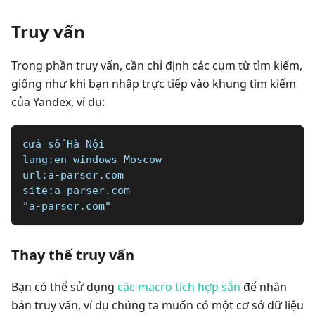
Truy vấn
Trong phần truy vấn, cần chỉ định các cụm từ tìm kiếm,
giống như khi bạn nhập trực tiếp vào khung tìm kiếm
của Yandex, ví dụ:
cửa sổ Hà Nội
lang:en windows Moscow
url:a-parser.com
site:a-parser.com
"a-parser.com"
Thay thế truy vấn
Bạn có thể sử dụng
các macro tích hợp sẵn
để nhân
bản truy vấn, ví dụ chúng ta muốn có một cơ sở dữ liệu