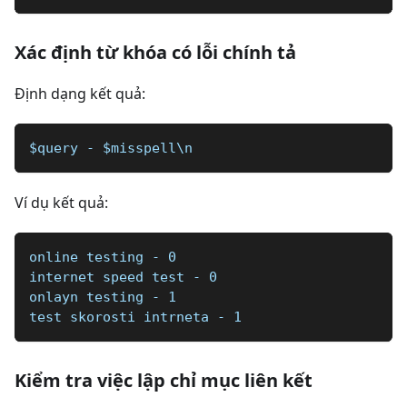
Xác định từ khóa có lỗi chính tả
Định dạng kết quả:
$query - $misspell\n
Ví dụ kết quả:
online testing - 0
internet speed test - 0
onlayn testing - 1
test skorosti intrneta - 1
Kiểm tra việc lập chỉ mục liên kết