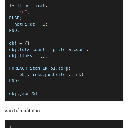
[
%
 IF notFirst
;
",\n"
;
ELSE
;
  notFirst 
=
1
;
END
;
obj 
=
{
}
;
obj
.
totalcount 
=
 p1
.
totalcount
;
obj
.
links 
=
[
]
;
FOREACH item IN p1
.
serp
;
    obj
.
links
.
push
(
item
.
link
)
;
END
;
obj
.
json 
%]
Văn bản bắt đầu:
[