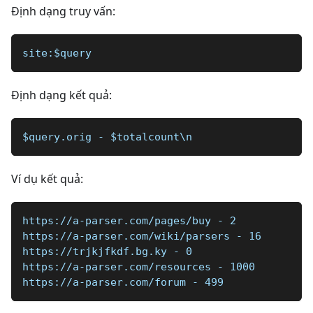
Định dạng truy vấn:
site:$query
Định dạng kết quả:
$query.orig - $totalcount\n
Ví dụ kết quả:
https://a-parser.com/pages/buy - 2
https://a-parser.com/wiki/parsers - 16
https://trjkjfkdf.bg.ky - 0
https://a-parser.com/resources - 1000
https://a-parser.com/forum - 499