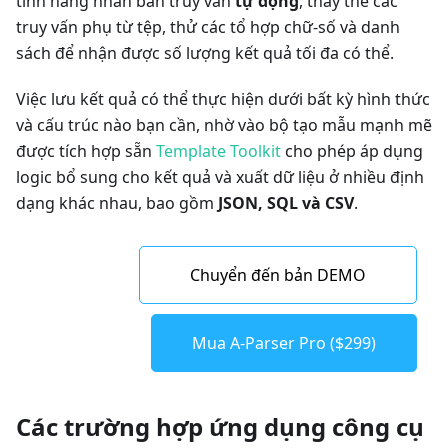
tính năng nhân bản truy vấn
tự động
, thay thế các
truy vấn phụ từ tệp, thử các tổ hợp chữ-số và danh
sách để nhận được số lượng kết quả tối đa có thể.
Việc lưu kết quả có thể thực hiện dưới bất kỳ hình thức
và cấu trúc nào bạn cần, nhờ vào bộ tạo mẫu mạnh mẽ
được tích hợp sẵn
Template Toolkit
cho phép áp dụng
logic bổ sung cho kết quả và xuất dữ liệu ở nhiều định
dạng khác nhau, bao gồm
JSON, SQL và CSV
.
Chuyển đến bản DEMO
Mua A-Parser Pro ($299)
Các trường hợp ứng dụng công cụ