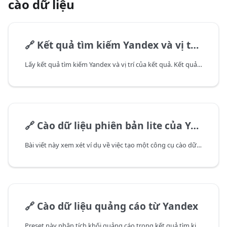
cào dữ liệu
🔗
Kết quả tìm kiếm Yandex và vị trí thứ hạng
Lấy kết quả tìm kiếm Yandex và vị trí của kết quả. Kết quả được ghi vào tệp csv.
🔗
Cào dữ liệu phiên bản lite của Yandex
Bài viết này xem xét ví dụ về việc tạo một công cụ cào dữ liệu để thu thập thông tin từ phiên bản lite của công cụ tìm kiếm Yandex.
🔗
Cào dữ liệu quảng cáo từ Yandex
Preset này phân tích khối quảng cáo trong kết quả tìm kiếm Yandex và lưu kết quả dưới định dạng json.