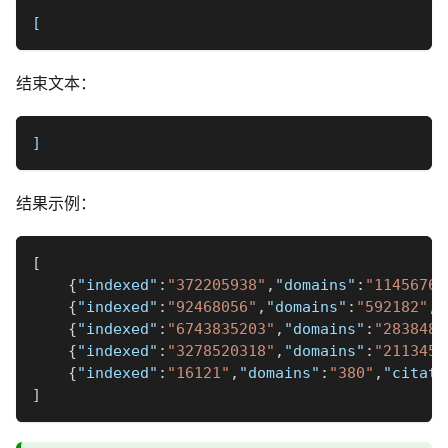
[
结束文本：
]
结果示例：
[
{
"indexed"
:
"372205938"
,
"domains"
:
"1145676"
{
"indexed"
:
"92468056"
,
"domains"
:
"592182"
,
"
{
"indexed"
:
"6743835203"
,
"domains"
:
"2838489
{
"indexed"
:
"3278520318"
,
"domains"
:
"2113453
{
"indexed"
:
"16121"
,
"domains"
:
"380"
,
"citati
]