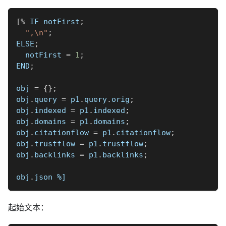
[
%
 IF notFirst
;
",\n"
;
ELSE
;
  notFirst 
=
1
;
END
;
obj 
=
{
}
;
obj
.
query 
=
 p1
.
query
.
orig
;
obj
.
indexed 
=
 p1
.
indexed
;
obj
.
domains 
=
 p1
.
domains
;
obj
.
citationflow 
=
 p1
.
citationflow
;
obj
.
trustflow 
=
 p1
.
trustflow
;
obj
.
backlinks 
=
 p1
.
backlinks
;
obj
.
json 
%]
起始文本：