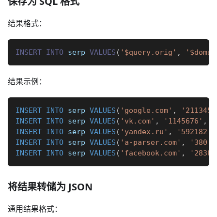
保存为 SQL 格式
结果格式：
INSERT
INTO
 serp 
VALUES
(
'$query.orig'
,
'$domai
结果示例：
INSERT
INTO
 serp 
VALUES
(
'google.com'
,
'2113453
INSERT
INTO
 serp 
VALUES
(
'vk.com'
,
'1145676'
,
'
INSERT
INTO
 serp 
VALUES
(
'yandex.ru'
,
'592182'
,
INSERT
INTO
 serp 
VALUES
(
'a-parser.com'
,
'380'
,
INSERT
INTO
 serp 
VALUES
(
'facebook.com'
,
'28384
将结果转储为 JSON
通用结果格式：